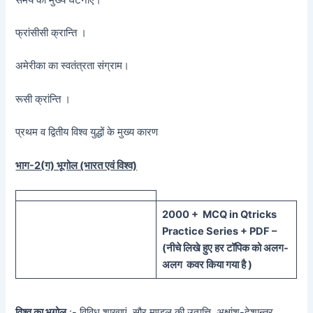
फ्रांसीसी क्रान्ति ।
अमेरीका का स्वतंत्रता संग्राम।
रूसी क्रांन्ति ।
प्रथम व द्वितीय विश्व युद्धों के मुख्य कारण
भाग-2(ग) भूगोल (भारत एवं विश्व)
20
00 + MCQ in Qtricks
Practice Series + PDF –
(
नीचे
लिखे हुए
हर टॉपिक को
अलग-
अलग कवर किया गया है )
विश्व का भूगोल
:- विविध शाखाएं, सौर मण्डल की उत्पत्ति, अक्षांश-देशान्तर,