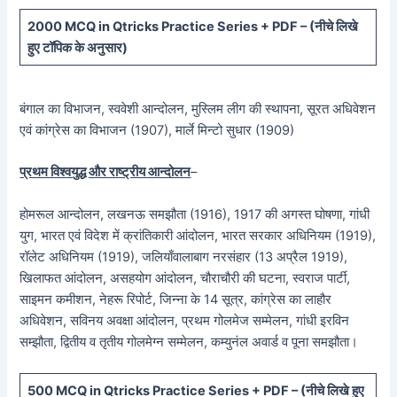
20
00 MCQ in Qtricks Practice Series + PDF – (
नीचे
लिखे
हुए टॉपिक के अनुसार)
बंगाल का विभाजन, स्ववेशी आन्दोलन, मुस्लिम लीग की स्थापना, सूरत अधिवेशन
एवं कांग्रेस का विभाजन (1907), मार्ले मिन्टो सुधार (1909)
प्रथम विश्वयुद्ध और राष्ट्रीय आन्दोलन
–
होमरूल आन्दोलन, लखनऊ समझौता (1916), 1917 की अगस्त घोषणा, गांधी
युग, भारत एवं विदेश में क्रांतिकारी आंदोलन, भारत सरकार अधिनियम (1919),
रॉलेट अधिनियम (1919), जलियाँवालाबाग नरसंहार (13 अप्रैल 1919),
खिलाफत आंदोलन, असहयोग आंदोलन, चौराचौरी की घटना, स्वराज पार्टी,
साइमन कमीशन, नेहरू रिपोर्ट, जिन्ना के 14 सूत्र, कांग्रेस का लाहौर
अधिवेशन, सविनय अवक्षा आंदोलन, प्रथम गोलमेज सम्मेलन, गांधी इरविन
सम्झौता, द्वितीय व तृतीय गोलमेग्न सम्मेलन, कम्युनंल अवार्ड व पूना समझौता।
5
00 MCQ in Qtricks Practice Series + PDF – (
नीचे
लिखे हुए