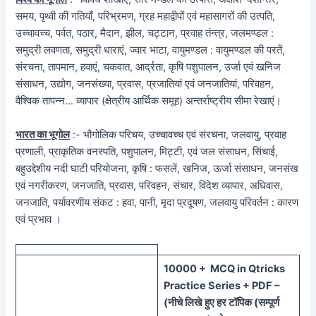
समय, पृथ्वी की गतियाँ, परिभ्रमण, ग्रह महाद्वीपों एवं महासागरों की उत्पति,
उच्चावच्च, पर्वत, पठार, मैदान, झील, चट्टान, प्रवाह तंन्त्र, जलमण्डल :
समुद्री लवणता, समुद्री धाराएं, ज्वार भाटा, वायुमण्डल : वायुमण्डल की परतें,
संरचना, तापमान, हवाएं, चकवात, आर्द्रता, कृषि पशुपालन, उर्जा एवं खनिज
संसाधन, उद्योग, जनसंख्या, प्रवास, प्रजातियां एवं जनजातियां, परिवहन,
वैश्विक तापन्न… व्यापार (क्षेत्रीय आर्थिक समूह) अन्तर्राष्ट्रीय सीमा रेखाएं।
भारत का भूगोल
:- भौगोलिक परिचय, उच्चावच्च एवं संरचना, जलवायु, प्रवाह
प्रणाली, प्राकृतिक वनस्पति, पशुपालन, मिट्टी, एवं जल संसाधन, सिंचाई,
बहुउद्देशीय नदी घाटी परियोजना, कृषि : फसलें, खनिज, ऊर्जा संसाधन, जनसंख
एवं नगरीकरण, जनजाति, प्रवास, परिवहन, संचार, विदेश व्यापार, अधिवास,
जनजाति, पर्यावरणीय संकट : हवा, पानी, मृदा प्रदूषण, जलवायु परिवर्तन : कारण
एवं प्रभाव ।
100
00 + MCQ in Qtricks
Practice Series + PDF –
(
नीचे
लिखे हुए
हर टॉपिक
(
सम्पूर्ण