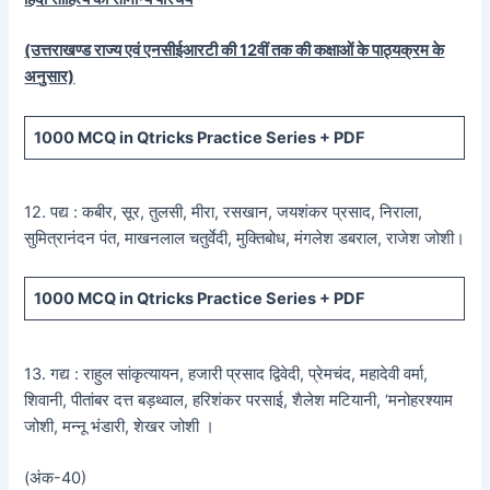
(उत्तराखण्ड राज्य एवं एनसीईआरटी की 12वीं तक की कक्षाओं के पाठ्यक्रम के
अनुसार)
1000 MCQ
in Qtricks Practice Series +
PDF
12. पद्य : कबीर, सूर, तुलसी, मीरा, रसखान, जयशंकर प्रसाद, निराला,
सुमित्रानंदन पंत, माखनलाल चतुर्वेदी, मुक्तिबोध, मंगलेश डबराल, राजेश जोशी।
1000 MCQ
in Qtricks Practice Series +
PDF
13. गद्य : राहुल सांकृत्यायन, हजारी प्रसाद द्विवेदी, प्रेमचंद, महादेवी वर्मा,
शिवानी, पीतांबर दत्त बड़थ्वाल, हरिशंकर परसाई, शैलेश मटियानी, ‘मनोहरश्याम
जोशी, मन्नू भंडारी, शेखर जोशी ।
(अंक-40)