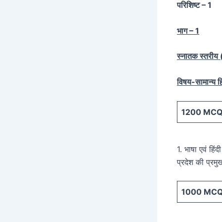
परिशिष्ट – 1
भाग – 1
स्नातक स्तरीय (स
विषय-सामान्य हि
1200
MCQ 
1. भाषा एवं हिं
प्रदेश की प्रम
1000
MCQ 