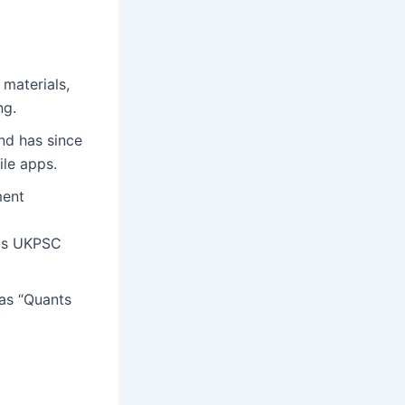
materials,
ng.
nd has since
ile apps.
ment
ous UKPSC
 as “Quants