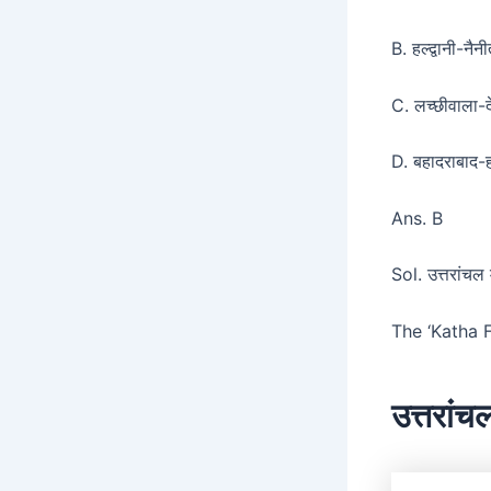
B. हल्द्वानी-न
C. लच्छीवाला-
D. बहादराबाद-
Ans. B
Sol. उत्तरांचल मे
The ‘Katha F
उत्तरांचल