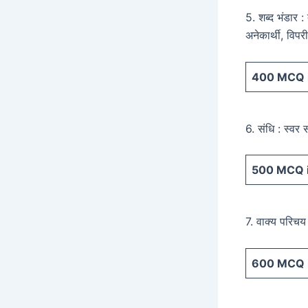
5. शब्द भंडार :
अनेकार्थी, विपर
400
MCQ i
6. संधि : स्वर 
500
MCQ i
7. वाक्य परिचय 
600
MCQ i