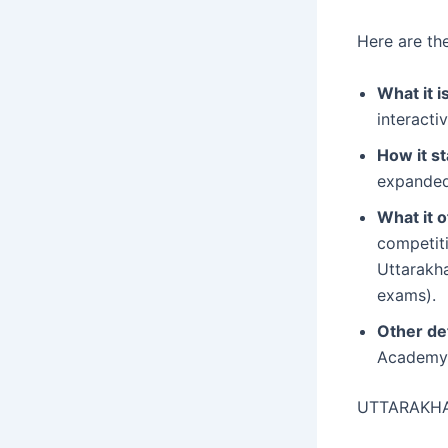
Here are the
What it is
interacti
How it st
expanded 
What it o
competiti
Uttarakha
exams).
Other det
Academy.
UTTARAKH