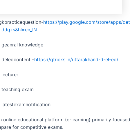
gkpracticequestion-
https://play.google.com/store/apps/det
r.ddqzs&hl=en_IN
d geanral knowledge
 deledcontent –
https://qtricks.in/uttarakhand-d-el-ed/
 lecturer
d teaching exam
 latestexamnotification
n online educational platform (e-learning) primarily focuse
epare for competitive exams.