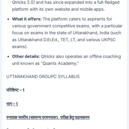
Qtricks 2.0) and has since expanded into a full-fledged
platform with its own website and mobile apps.
What it offers:
The platform caters to aspirants for
various government competitive exams, with a particular
focus on exams in the state of Uttarakhand, India (such
as Uttarakhand D.El.Ed., TET, LT, and various UKPSC
exams).
Other details:
Qtricks also operates an offline coaching
unit known as “Quants Academy.”
UTTARAKHAND GROUPC SYLLABUS
परिशिष्ट – 1
भाग – 1
स्नातक स्तरीय (सामान्य प्रश्नपत्र), परीक्षा हेतु पाठ्यक्रम