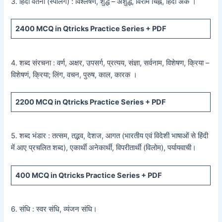
3. हिंदी वर्तनी (स्पैलिंग) : विश्लेषण, शुद्ध – अशुद्ध, विराम चिह्न, हिंदी अंक ।
2400
MCQ in Qtricks Practice Series +
PDF
4. शब्द संरचना : वर्ण, अक्षर, उपसर्ग, प्रत्यय, संज्ञा, सर्वनाम, विशेषण, क्रिया –
विशेषणं, क्रिया; लिंग, वचन, पुरुष, काल, कारक ।
2200
MCQ in Qtricks Practice Series +
PDF
5. शब्द भंडार : तत्सम, तद्भव, देशज, आगत (भारतीय एवं विदेशी भाषाओं से हिंदी
में आए प्रचलित शब्द), एकार्थी अनेकार्थी, विपरीतार्थी (विलोम), पर्यायवाची।
400
MCQ in Qtricks Practice Series +
PDF
6. संधि : स्वर संधि, व्यंजन संधि।