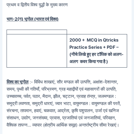
प्रथम व द्वितीय विश्व युद्धों के मुख्य कारण
भाग-2(ग) भूगोल (भारत एवं विश्व)
20
00 + MCQ in Qtricks
Practice Series + PDF –
(
नीचे
लिखे हुए
हर टॉपिक को
अलग-
अलग कवर किया गया है )
विश्व का भूगोल
:- विविध शाखाएं, सौर मण्डल की उत्पत्ति, अक्षांश-देशान्तर,
समय, पृथ्वी की गतियाँ, परिभ्रमण, ग्रह महाद्वीपों एवं महासागरों की उत्पति,
उच्चावच्च, पर्वत, पठार, मैदान, झील, चट्टान, प्रवाह तंन्त्र, जलमण्डल :
समुद्री लवणता, समुद्री धाराएं, ज्वार भाटा, वायुमण्डल : वायुमण्डल की परतें,
संरचना, तापमान, हवाएं, चकवात, आर्द्रता, कृषि पशुपालन, उर्जा एवं खनिज
संसाधन, उद्योग, जनसंख्या, प्रवास, प्रजातियां एवं जनजातियां, परिवहन,
वैश्विक तापन्न… व्यापार (क्षेत्रीय आर्थिक समूह) अन्तर्राष्ट्रीय सीमा रेखाएं।