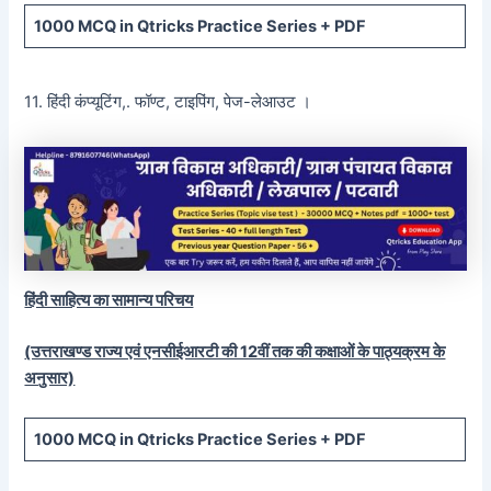
1000 MCQ
in Qtricks Practice Series +
PDF
11. हिंदी कंप्यूटिंग,. फॉण्ट, टाइपिंग, पेज-लेआउट ।
हिंदी साहित्य का सामान्य परिचय
(उत्तराखण्ड राज्य एवं एनसीईआरटी की 12वीं तक की कक्षाओं के पाठ्यक्रम के
अनुसार)
1000 MCQ
in Qtricks Practice Series +
PDF