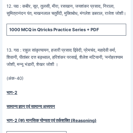
12. पद्य : कबीर, सूर, तुलसी, मीरा, रसखान, जयशंकर प्रसाद, निराला,
सुमित्रानंदन पंत, माखनलाल चतुर्वेदी, मुक्तिबोध, मंगलेश डबराल, राजेश जोशी।
1000 MCQ
in Qtricks Practice Series +
PDF
13. गद्य : राहुल सांकृत्यायन, हजारी प्रसाद द्विवेदी, प्रेमचंद, महादेवी वर्मा,
शिवानी, पीतांबर दत्त बड़थ्वाल, हरिशंकर परसाई, शैलेश मटियानी, ‘मनोहरश्याम
जोशी, मन्नू भंडारी, शेखर जोशी ।
(अंक-40)
भाग-2
सामान्य ज्ञान एवं सामान्य अध्ययन
भाग-2 (क) मानसिक योग्यता एवं तर्कशक्ति (
Reasoning)