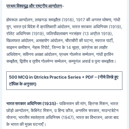
प्रथम विश्वयुद्ध और राष्ट्रीय आन्दोलन
–
होमरूल आन्दोलन, लखनऊ समझौता (1916), 1917 की अगस्त घोषणा, गांधी
युग, भारत एवं विदेश में क्रांतिकारी आंदोलन, भारत सरकार अधिनियम (1919),
रॉलेट अधिनियम (1919), जलियाँवालाबाग नरसंहार (13 अप्रैल 1919),
खिलाफत आंदोलन, असहयोग आंदोलन, चौराचौरी की घटना, स्वराज पार्टी,
साइमन कमीशन, नेहरू रिपोर्ट, जिन्ना के 14 सूत्र, कांग्रेस का लाहौर
अधिवेशन, सविनय अवक्षा आंदोलन, प्रथम गोलमेज सम्मेलन, गांधी इरविन
सम्झौता, द्वितीय व तृतीय गोलमेग्न सम्मेलन, कम्युनंल अवार्ड व पूना समझौता।
5
00 MCQ in Qtricks Practice Series + PDF – (
नीचे
लिखे हुए
टॉपिक के अनुसार)
भारत सरकार अधिनियम (1935)
– पाकिस्तान की मांग, क्रिप्स मिशन, भारत
छोड़ो आन्दोलन, कैबिनेट मिशन, उ हिन्द फ़ौज, अन्तरिम सरकार, माउन्टबेटेन
योजना, भारतीय स्वतंत्रता अधिनियम (1947), भारत का विभाजन, आजा बाद
के भारत की मुख्य घटनाएँ।