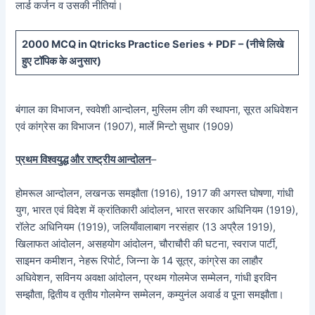
लार्ड कर्जन व उसकी नीतियां।
20
00 MCQ in Qtricks Practice Series + PDF – (
नीचे
लिखे
हुए टॉपिक के अनुसार)
बंगाल का विभाजन, स्ववेशी आन्दोलन, मुस्लिम लीग की स्थापना, सूरत अधिवेशन
एवं कांग्रेस का विभाजन (1907), मार्ले मिन्टो सुधार (1909)
प्रथम विश्वयुद्ध और राष्ट्रीय आन्दोलन
–
होमरूल आन्दोलन, लखनऊ समझौता (1916), 1917 की अगस्त घोषणा, गांधी
युग, भारत एवं विदेश में क्रांतिकारी आंदोलन, भारत सरकार अधिनियम (1919),
रॉलेट अधिनियम (1919), जलियाँवालाबाग नरसंहार (13 अप्रैल 1919),
खिलाफत आंदोलन, असहयोग आंदोलन, चौराचौरी की घटना, स्वराज पार्टी,
साइमन कमीशन, नेहरू रिपोर्ट, जिन्ना के 14 सूत्र, कांग्रेस का लाहौर
अधिवेशन, सविनय अवक्षा आंदोलन, प्रथम गोलमेज सम्मेलन, गांधी इरविन
सम्झौता, द्वितीय व तृतीय गोलमेग्न सम्मेलन, कम्युनंल अवार्ड व पूना समझौता।