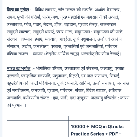
विश्व का भूगोल
:- विविध शाखाएं, सौर मण्डल की उत्पत्ति, अक्षांश-देशान्तर,
समय, पृथ्वी की गतियाँ, परिभ्रमण, ग्रह महाद्वीपों एवं महासागरों की उत्पति,
उच्चावच्च, पर्वत, पठार, मैदान, झील, चट्टान, प्रवाह तंन्त्र, जलमण्डल :
समुद्री लवणता, समुद्री धाराएं, ज्वार भाटा, वायुमण्डल : वायुमण्डल की परतें,
संरचना, तापमान, हवाएं, चकवात, आर्द्रता, कृषि पशुपालन, उर्जा एवं खनिज
संसाधन, उद्योग, जनसंख्या, प्रवास, प्रजातियां एवं जनजातियां, परिवहन,
वैश्विक तापन्न… व्यापार (क्षेत्रीय आर्थिक समूह) अन्तर्राष्ट्रीय सीमा रेखाएं।
भारत का भूगोल
:- भौगोलिक परिचय, उच्चावच्च एवं संरचना, जलवायु, प्रवाह
प्रणाली, प्राकृतिक वनस्पति, पशुपालन, मिट्टी, एवं जल संसाधन, सिंचाई,
बहुउद्देशीय नदी घाटी परियोजना, कृषि : फसलें, खनिज, ऊर्जा संसाधन, जनसंख
एवं नगरीकरण, जनजाति, प्रवास, परिवहन, संचार, विदेश व्यापार, अधिवास,
जनजाति, पर्यावरणीय संकट : हवा, पानी, मृदा प्रदूषण, जलवायु परिवर्तन : कारण
एवं प्रभाव ।
100
00 + MCQ in Qtricks
Practice Series + PDF –