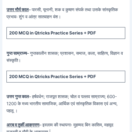
उत्तर मौर्य काल
– पारसी, यूनानी, शक व कुषाण संपर्क तथा उसके सांस्कृतिक
प्रभावः शुंग व आंत्र सातवाहन वंश।
200 MCQ in Qtricks Practice Series + PDF
गुप्त साम्राज्य
– गुप्तकालीन शासक; प्रशासन, समाज, कला, साहित्य, विज्ञान व
संस्कृति।
200 MCQ in Qtricks Practice Series + PDF
उत्तर गुप्त काल
– हर्षवर्धन; राजपूत शासक; चोल व पल्लव साम्राज्य; 600-
1200 के मध्य भारतीय सामाजिक, आर्थिक एवं सांस्कृतिक विकास एवं अन्य,
पहलू ।
अरब व तुर्की आक्रमण
– इस्लाम की स्थापनाः मुहम्मद बिन कासिम, महमूद
गजनवी व गौरी के आक्रमण |