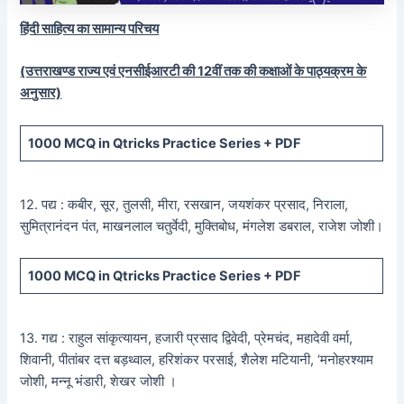
हिंदी साहित्य का सामान्य परिचय
(उत्तराखण्ड राज्य एवं एनसीईआरटी की 12वीं तक की कक्षाओं के पाठ्यक्रम के
अनुसार)
1000 MCQ
in Qtricks Practice Series +
PDF
12. पद्य : कबीर, सूर, तुलसी, मीरा, रसखान, जयशंकर प्रसाद, निराला,
सुमित्रानंदन पंत, माखनलाल चतुर्वेदी, मुक्तिबोध, मंगलेश डबराल, राजेश जोशी।
1000 MCQ
in Qtricks Practice Series +
PDF
13. गद्य : राहुल सांकृत्यायन, हजारी प्रसाद द्विवेदी, प्रेमचंद, महादेवी वर्मा,
शिवानी, पीतांबर दत्त बड़थ्वाल, हरिशंकर परसाई, शैलेश मटियानी, ‘मनोहरश्याम
जोशी, मन्नू भंडारी, शेखर जोशी ।