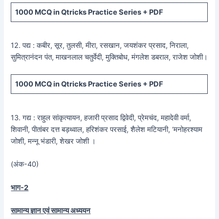
1000 MCQ
in Qtricks Practice Series +
PDF
12. पद्य : कबीर, सूर, तुलसी, मीरा, रसखान, जयशंकर प्रसाद, निराला,
सुमित्रानंदन पंत, माखनलाल चतुर्वेदी, मुक्तिबोध, मंगलेश डबराल, राजेश जोशी।
1000 MCQ
in Qtricks Practice Series +
PDF
13. गद्य : राहुल सांकृत्यायन, हजारी प्रसाद द्विवेदी, प्रेमचंद, महादेवी वर्मा,
शिवानी, पीतांबर दत्त बड़थ्वाल, हरिशंकर परसाई, शैलेश मटियानी, ‘मनोहरश्याम
जोशी, मन्नू भंडारी, शेखर जोशी ।
(अंक-40)
भाग-2
सामान्य ज्ञान एवं सामान्य अध्ययन