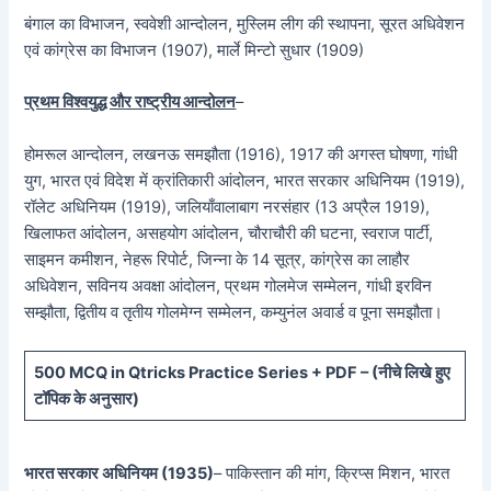
बंगाल का विभाजन, स्ववेशी आन्दोलन, मुस्लिम लीग की स्थापना, सूरत अधिवेशन
एवं कांग्रेस का विभाजन (1907), मार्ले मिन्टो सुधार (1909)
प्रथम विश्वयुद्ध और राष्ट्रीय आन्दोलन
–
होमरूल आन्दोलन, लखनऊ समझौता (1916), 1917 की अगस्त घोषणा, गांधी
युग, भारत एवं विदेश में क्रांतिकारी आंदोलन, भारत सरकार अधिनियम (1919),
रॉलेट अधिनियम (1919), जलियाँवालाबाग नरसंहार (13 अप्रैल 1919),
खिलाफत आंदोलन, असहयोग आंदोलन, चौराचौरी की घटना, स्वराज पार्टी,
साइमन कमीशन, नेहरू रिपोर्ट, जिन्ना के 14 सूत्र, कांग्रेस का लाहौर
अधिवेशन, सविनय अवक्षा आंदोलन, प्रथम गोलमेज सम्मेलन, गांधी इरविन
सम्झौता, द्वितीय व तृतीय गोलमेग्न सम्मेलन, कम्युनंल अवार्ड व पूना समझौता।
5
00 MCQ in Qtricks Practice Series + PDF – (
नीचे
लिखे हुए
टॉपिक के अनुसार)
भारत सरकार अधिनियम (1935)
– पाकिस्तान की मांग, क्रिप्स मिशन, भारत