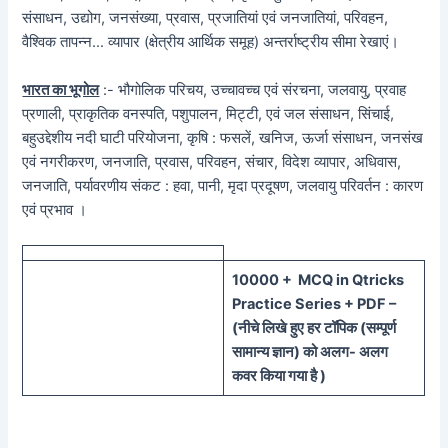
संसाधन, उद्योग, जनसंख्या, प्रवास, प्रजातियां एवं जनजातियां, परिवहन,
वैश्विक तापन्न… व्यापार (क्षेत्रीय आर्थिक समूह) अन्तर्राष्ट्रीय सीमा रेखाएं।
भारत का भूगोल
:- भौगोलिक परिचय, उच्चावच्च एवं संरचना, जलवायु, प्रवाह
प्रणाली, प्राकृतिक वनस्पति, पशुपालन, मिट्टी, एवं जल संसाधन, सिंचाई,
बहुउद्देशीय नदी घाटी परियोजना, कृषि : फसलें, खनिज, ऊर्जा संसाधन, जनसंख
एवं नगरीकरण, जनजाति, प्रवास, परिवहन, संचार, विदेश व्यापार, अधिवास,
जनजाति, पर्यावरणीय संकट : हवा, पानी, मृदा प्रदूषण, जलवायु परिवर्तन : कारण
एवं प्रभाव ।
100
00 + MCQ in Qtricks
Practice Series + PDF –
(
नीचे
लिखे हुए
हर टॉपिक
(
सम्पूर्ण
सामान्य ज्ञान) को
अलग- अलग
कवर किया गया है )