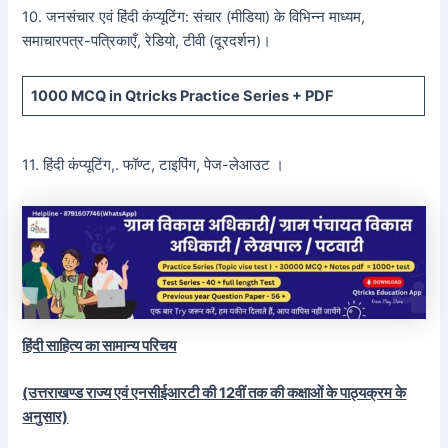
10. जनसंचार एवं हिंदी कंप्यूटिंग: संचार (मीडिया) के विभिन्न माध्यम,
समाचारपत्र-पत्रिकाएँ, रेडियो, टीवी (दूरदर्शन)।
1000 MCQ
in Qtricks Practice Series +
PDF
11. हिंदी कंप्यूटिंग,. फॉण्ट, टाइपिंग, पेज-लेआउट ।
हिंदी साहित्य का सामान्य परिचय
(उत्तराखण्ड राज्य एवं एनसीईआरटी की 12वीं तक की कक्षाओं के पाठ्यक्रम के
अनुसार)