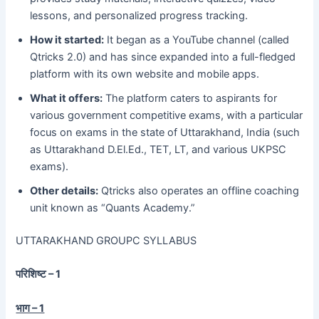
lessons, and personalized progress tracking.
How it started:
It began as a YouTube channel (called
Qtricks 2.0) and has since expanded into a full-fledged
platform with its own website and mobile apps.
What it offers:
The platform caters to aspirants for
various government competitive exams, with a particular
focus on exams in the state of Uttarakhand, India (such
as Uttarakhand D.El.Ed., TET, LT, and various UKPSC
exams).
Other details:
Qtricks also operates an offline coaching
unit known as “Quants Academy.”
UTTARAKHAND GROUPC SYLLABUS
परिशिष्ट – 1
भाग – 1