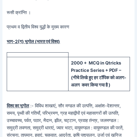
रूसी क्रांन्ति ।
प्रथम व द्वितीय विश्व युद्धों के मुख्य कारण
भाग-2(ग) भूगोल (भारत एवं विश्व)
20
00 + MCQ in Qtricks
Practice Series + PDF –
(
नीचे
लिखे हुए
हर टॉपिक को
अलग-
अलग कवर किया गया है )
विश्व का भूगोल
:- विविध शाखाएं, सौर मण्डल की उत्पत्ति, अक्षांश-देशान्तर,
समय, पृथ्वी की गतियाँ, परिभ्रमण, ग्रह महाद्वीपों एवं महासागरों की उत्पति,
उच्चावच्च, पर्वत, पठार, मैदान, झील, चट्टान, प्रवाह तंन्त्र, जलमण्डल :
समुद्री लवणता, समुद्री धाराएं, ज्वार भाटा, वायुमण्डल : वायुमण्डल की परतें,
संरचना, तापमान, हवाएं, चकवात, आर्द्रता, कृषि पशुपालन, उर्जा एवं खनिज