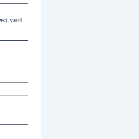
ब्द), एकार्थी