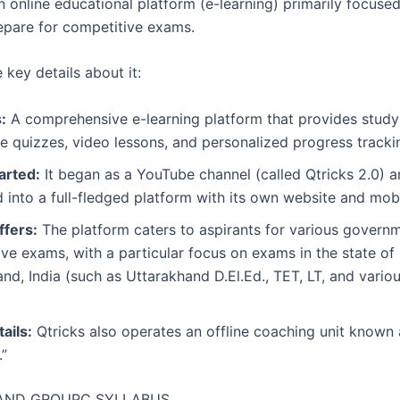
n online educational platform (e-learning) primarily focuse
epare for competitive exams.
 key details about it:
:
A comprehensive e-learning platform that provides study 
ve quizzes, video lessons, and personalized progress tracki
arted:
It began as a YouTube channel (called Qtricks 2.0) a
into a full-fledged platform with its own website and mob
ffers:
The platform caters to aspirants for various govern
ve exams, with a particular focus on exams in the state of
nd, India (such as Uttarakhand D.El.Ed., TET, LT, and vari
ails:
Qtricks also operates an offline coaching unit known
”
AND GROUPC SYLLABUS