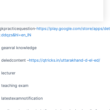
gkpracticequestion-
https://play.google.com/store/apps/det
r.ddqzs&hl=en_IN
d geanral knowledge
 deledcontent –
https://qtricks.in/uttarakhand-d-el-ed/
 lecturer
d teaching exam
 latestexamnotification