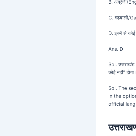
B. अंग्रेजी/En
C. गढ़वाली/G
D. इनमें से क
Ans. D
Sol. उत्तराखंड 
कोई नहीं” होगा
Sol. The sec
in the optio
official lan
उत्तराखण