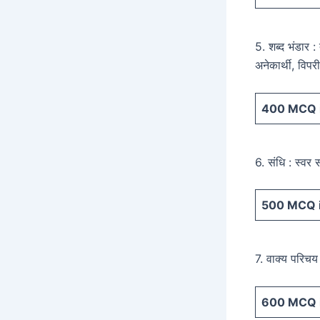
5. शब्द भंडार :
अनेकार्थी, विपर
400
MCQ i
6. संधि : स्वर 
500
MCQ i
7. वाक्य परिचय 
600
MCQ i