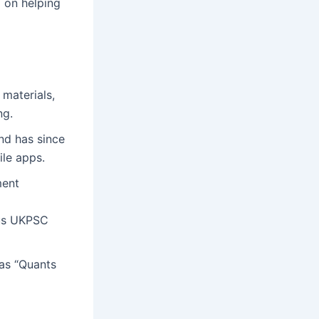
d on helping
materials,
ng.
nd has since
ile apps.
ment
ous UKPSC
 as “Quants