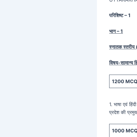
परिशिष्ट – 1
भाग – 1
स्नातक स्तरीय (स
विषय-सामान्य हि
1200
MCQ 
1. भाषा एवं हिं
प्रदेश की प्रम
1000
MCQ 