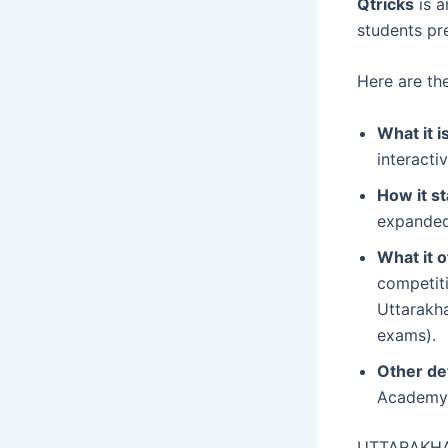
Qtricks
is a
students pr
Here are the
What it is
interacti
How it st
expanded 
What it o
competiti
Uttarakha
exams).
Other det
Academy.
UTTARAKH