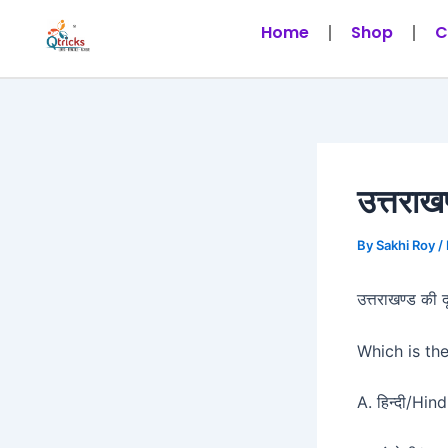
Skip
Post
Home
Shop
C
to
navigation
content
उत्तराख
By
Sakhi Roy
/
उत्तराखण्ड की 
Which is th
A. हिन्दी/Hind