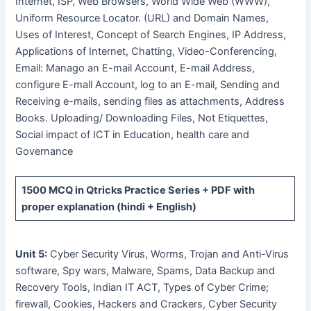
Internet, ISP, Web Browsers, World Wide Web (WWW),
Uniform Resource Locator. (URL) and Domain Names,
Uses of Interest, Concept of Search Engines, IP Address,
Applications of Internet, Chatting, Video-Conferencing,
Email: Manago an E-mail Account, E-mail Address,
configure E-mall Account, log to an E-mail, Sending and
Receiving e-mails, sending files as attachments, Address
Books. Uploading/ Downloading Files, Not Etiquettes,
Social impact of ICT in Education, health care and
Governance
1500 MCQ
in Qtricks Practice Series +
PDF
with
proper explanation (hindi + English)
Unit 5:
Cyber Security Virus, Worms, Trojan and Anti-Virus
software, Spy wars, Malware, Spams, Data Backup and
Recovery Tools, Indian IT ACT, Types of Cyber Crime;
firewall, Cookies, Hackers and Crackers, Cyber Security