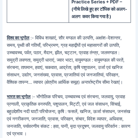
Practice Series + PDF –
(
नीचे
लिखे हुए
हर टॉपिक को
अलग-
अलग कवर किया गया है )
विश्व का भूगोल
:- विविध शाखाएं, सौर मण्डल की उत्पत्ति, अक्षांश-देशान्तर,
समय, पृथ्वी की गतियाँ, परिभ्रमण, ग्रह महाद्वीपों एवं महासागरों की उत्पति,
उच्चावच्च, पर्वत, पठार, मैदान, झील, चट्टान, प्रवाह तंन्त्र, जलमण्डल :
समुद्री लवणता, समुद्री धाराएं, ज्वार भाटा, वायुमण्डल : वायुमण्डल की परतें,
संरचना, तापमान, हवाएं, चकवात, आर्द्रता, कृषि पशुपालन, उर्जा एवं खनिज
संसाधन, उद्योग, जनसंख्या, प्रवास, प्रजातियां एवं जनजातियां, परिवहन,
वैश्विक तापन्न… व्यापार (क्षेत्रीय आर्थिक समूह) अन्तर्राष्ट्रीय सीमा रेखाएं।
भारत का भूगोल
:- भौगोलिक परिचय, उच्चावच्च एवं संरचना, जलवायु, प्रवाह
प्रणाली, प्राकृतिक वनस्पति, पशुपालन, मिट्टी, एवं जल संसाधन, सिंचाई,
बहुउद्देशीय नदी घाटी परियोजना, कृषि : फसलें, खनिज, ऊर्जा संसाधन, जनसंख
एवं नगरीकरण, जनजाति, प्रवास, परिवहन, संचार, विदेश व्यापार, अधिवास,
जनजाति, पर्यावरणीय संकट : हवा, पानी, मृदा प्रदूषण, जलवायु परिवर्तन : कारण
एवं प्रभाव ।