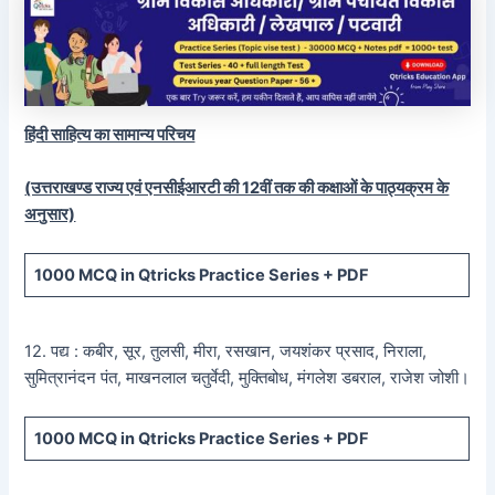
हिंदी साहित्य का सामान्य परिचय
(उत्तराखण्ड राज्य एवं एनसीईआरटी की 12वीं तक की कक्षाओं के पाठ्यक्रम के
अनुसार)
1000 MCQ
in Qtricks Practice Series +
PDF
12. पद्य : कबीर, सूर, तुलसी, मीरा, रसखान, जयशंकर प्रसाद, निराला,
सुमित्रानंदन पंत, माखनलाल चतुर्वेदी, मुक्तिबोध, मंगलेश डबराल, राजेश जोशी।
1000 MCQ
in Qtricks Practice Series +
PDF