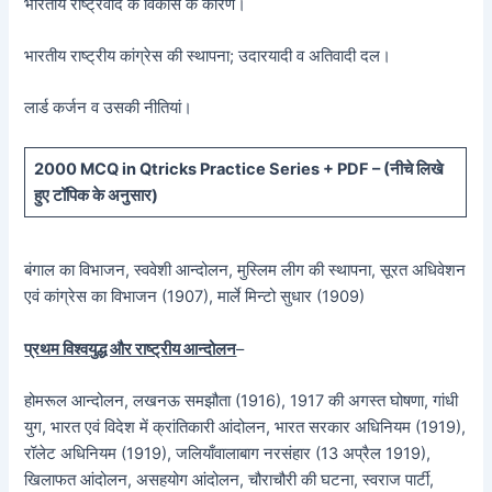
भारतीय राष्ट्रवाद के विकास के कारण।
भारतीय राष्ट्रीय कांग्रेस की स्थापना; उदारयादी व अतिवादी दल।
लार्ड कर्जन व उसकी नीतियां।
20
00 MCQ in Qtricks Practice Series + PDF – (
नीचे
लिखे
हुए टॉपिक के अनुसार)
बंगाल का विभाजन, स्ववेशी आन्दोलन, मुस्लिम लीग की स्थापना, सूरत अधिवेशन
एवं कांग्रेस का विभाजन (1907), मार्ले मिन्टो सुधार (1909)
प्रथम विश्वयुद्ध और राष्ट्रीय आन्दोलन
–
होमरूल आन्दोलन, लखनऊ समझौता (1916), 1917 की अगस्त घोषणा, गांधी
युग, भारत एवं विदेश में क्रांतिकारी आंदोलन, भारत सरकार अधिनियम (1919),
रॉलेट अधिनियम (1919), जलियाँवालाबाग नरसंहार (13 अप्रैल 1919),
खिलाफत आंदोलन, असहयोग आंदोलन, चौराचौरी की घटना, स्वराज पार्टी,