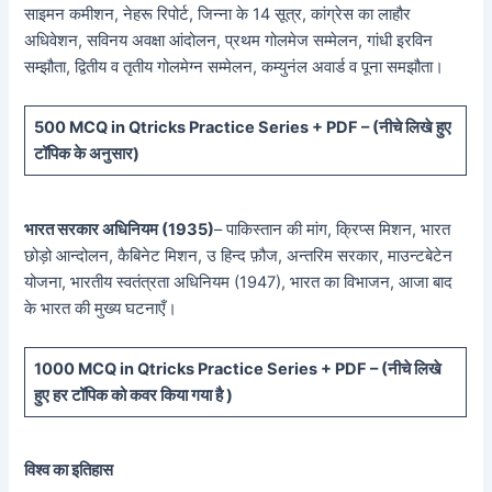
साइमन कमीशन, नेहरू रिपोर्ट, जिन्ना के 14 सूत्र, कांग्रेस का लाहौर
अधिवेशन, सविनय अवक्षा आंदोलन, प्रथम गोलमेज सम्मेलन, गांधी इरविन
सम्झौता, द्वितीय व तृतीय गोलमेग्न सम्मेलन, कम्युनंल अवार्ड व पूना समझौता।
5
00 MCQ in Qtricks Practice Series + PDF – (
नीचे
लिखे हुए
टॉपिक के अनुसार)
भारत सरकार अधिनियम (1935)
– पाकिस्तान की मांग, क्रिप्स मिशन, भारत
छोड़ो आन्दोलन, कैबिनेट मिशन, उ हिन्द फ़ौज, अन्तरिम सरकार, माउन्टबेटेन
योजना, भारतीय स्वतंत्रता अधिनियम (1947), भारत का विभाजन, आजा बाद
के भारत की मुख्य घटनाएँ।
10
00 MCQ in Qtricks Practice Series + PDF – (
नीचे
लिखे
हुए
हर टॉपिक को कवर किया गया है )
विश्व का इतिहास