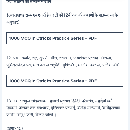
हिंदी साहित्य का सामान्य परिचय
(उत्तराखण्ड राज्य एवं एनसीईआरटी की 12वीं तक की कक्षाओं के पाठ्यक्रम के
अनुसार)
1000 MCQ
in Qtricks Practice Series +
PDF
12. पद्य : कबीर, सूर, तुलसी, मीरा, रसखान, जयशंकर प्रसाद, निराला,
सुमित्रानंदन पंत, माखनलाल चतुर्वेदी, मुक्तिबोध, मंगलेश डबराल, राजेश जोशी।
1000 MCQ
in Qtricks Practice Series +
PDF
13. गद्य : राहुल सांकृत्यायन, हजारी प्रसाद द्विवेदी, प्रेमचंद, महादेवी वर्मा,
शिवानी, पीतांबर दत्त बड़थ्वाल, हरिशंकर परसाई, शैलेश मटियानी, ‘मनोहरश्याम
जोशी, मन्नू भंडारी, शेखर जोशी ।
(अंक-40)