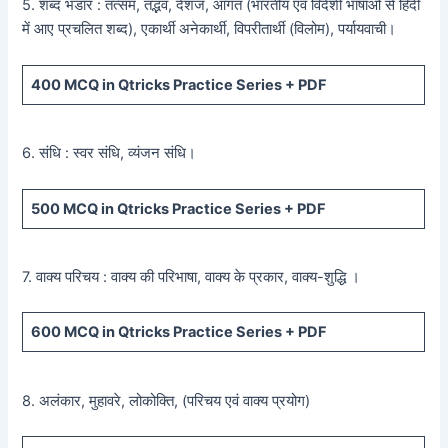
5. शब्द भंडार : तत्सम, तद्भव, देशज, आगत (भारतीय एवं विदेशी भाषाओं से हिंदी
में आए प्रचलित शब्द), एकार्थी अनेकार्थी, विपरीतार्थी (विलोम), पर्यायवाची।
400
MCQ in Qtricks Practice Series +
PDF
6. संधि : स्वर संधि, व्यंजन संधि।
500
MCQ in Qtricks Practice Series +
PDF
7. वाक्य परिचय : वाक्य की परिभाषा, वाक्य के प्रकार, वाक्य-शुद्धि ।
600
MCQ in Qtricks Practice Series +
PDF
8. अलंकार, मुहावरे, लोकोक्ति, (परिचय एवं वाक्य प्रयोग)