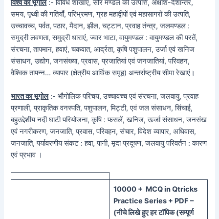
विश्व का भूगोल
:- विविध शाखाएं, सौर मण्डल की उत्पत्ति, अक्षांश-देशान्तर,
समय, पृथ्वी की गतियाँ, परिभ्रमण, ग्रह महाद्वीपों एवं महासागरों की उत्पति,
उच्चावच्च, पर्वत, पठार, मैदान, झील, चट्टान, प्रवाह तंन्त्र, जलमण्डल :
समुद्री लवणता, समुद्री धाराएं, ज्वार भाटा, वायुमण्डल : वायुमण्डल की परतें,
संरचना, तापमान, हवाएं, चकवात, आर्द्रता, कृषि पशुपालन, उर्जा एवं खनिज
संसाधन, उद्योग, जनसंख्या, प्रवास, प्रजातियां एवं जनजातियां, परिवहन,
वैश्विक तापन्न… व्यापार (क्षेत्रीय आर्थिक समूह) अन्तर्राष्ट्रीय सीमा रेखाएं।
भारत का भूगोल
:- भौगोलिक परिचय, उच्चावच्च एवं संरचना, जलवायु, प्रवाह
प्रणाली, प्राकृतिक वनस्पति, पशुपालन, मिट्टी, एवं जल संसाधन, सिंचाई,
बहुउद्देशीय नदी घाटी परियोजना, कृषि : फसलें, खनिज, ऊर्जा संसाधन, जनसंख
एवं नगरीकरण, जनजाति, प्रवास, परिवहन, संचार, विदेश व्यापार, अधिवास,
जनजाति, पर्यावरणीय संकट : हवा, पानी, मृदा प्रदूषण, जलवायु परिवर्तन : कारण
एवं प्रभाव ।
100
00 + MCQ in Qtricks
Practice Series + PDF –
(
नीचे
लिखे हुए
हर टॉपिक
(
सम्पूर्ण