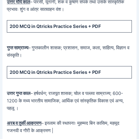
उत्तर मौर्य काल
– पारसी, यूनानी, शक व कुषाण संपर्क तथा उसके सांस्कृतिक
प्रभावः शुंग व आंत्र सातवाहन वंश।
200 MCQ in Qtricks Practice Series + PDF
गुप्त साम्राज्य
– गुप्तकालीन शासक; प्रशासन, समाज, कला, साहित्य, विज्ञान व
संस्कृति।
200 MCQ in Qtricks Practice Series + PDF
उत्तर गुप्त काल
– हर्षवर्धन; राजपूत शासक; चोल व पल्लव साम्राज्य; 600-
1200 के मध्य भारतीय सामाजिक, आर्थिक एवं सांस्कृतिक विकास एवं अन्य,
पहलू ।
अरब व तुर्की आक्रमण
– इस्लाम की स्थापनाः मुहम्मद बिन कासिम, महमूद
गजनवी व गौरी के आक्रमण |