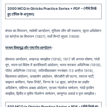
20
00 MCQ in Qtricks Practice Series + PDF – (
नीचे
लिखे
हुए टॉपिक के अनुसार)
बंगाल का विभाजन, स्ववेशी आन्दोलन, मुस्लिम लीग की स्थापना, सूरत अधिवेशन
एवं कांग्रेस का विभाजन (1907), मार्ले मिन्टो सुधार (1909)
प्रथम विश्वयुद्ध और राष्ट्रीय आन्दोलन
–
होमरूल आन्दोलन, लखनऊ समझौता (1916), 1917 की अगस्त घोषणा, गांधी
युग, भारत एवं विदेश में क्रांतिकारी आंदोलन, भारत सरकार अधिनियम (1919),
रॉलेट अधिनियम (1919), जलियाँवालाबाग नरसंहार (13 अप्रैल 1919),
खिलाफत आंदोलन, असहयोग आंदोलन, चौराचौरी की घटना, स्वराज पार्टी,
साइमन कमीशन, नेहरू रिपोर्ट, जिन्ना के 14 सूत्र, कांग्रेस का लाहौर
अधिवेशन, सविनय अवक्षा आंदोलन, प्रथम गोलमेज सम्मेलन, गांधी इरविन
सम्झौता, द्वितीय व तृतीय गोलमेग्न सम्मेलन, कम्युनंल अवार्ड व पूना समझौता।
5
00 MCQ in Qtricks Practice Series + PDF – (
नीचे
लिखे हुए