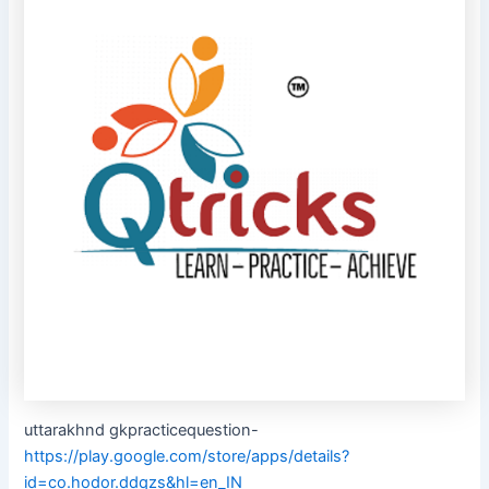
uttarakhnd gkpracticequestion-
https://play.google.com/store/apps/details?
id=co.hodor.ddqzs&hl=en_IN