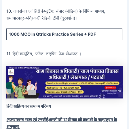
10. जनसंचार एवं हिंदी कंप्यूटिंग: संचार (मीडिया) के विभिन्न माध्यम,
समाचारपत्र-पत्रिकाएँ, रेडियो, टीवी (दूरदर्शन)।
1000 MCQ
in Qtricks Practice Series +
PDF
11. हिंदी कंप्यूटिंग,. फॉण्ट, टाइपिंग, पेज-लेआउट ।
हिंदी साहित्य का सामान्य परिचय
(उत्तराखण्ड राज्य एवं एनसीईआरटी की 12वीं तक की कक्षाओं के पाठ्यक्रम के
अनुसार)