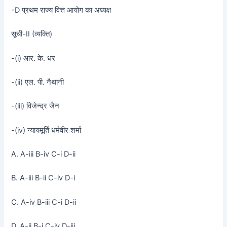
-D प्रथम राज्य वित्त आयोग का अध्यक्ष
सूची-II (व्यक्ति)
-(i) आर. के. धर
-(ii) एल. पी. नैथानी
-(iii) विजेन्द्र जैन
-(iv) न्यायमूर्ति धर्मवीर शर्मा
A. A-iii B-iv C-i D-ii
B. A-iii B-ii C-iv D-i
C. A-iv B-iii C-i D-ii
D. A-ii B-i C-iv D-iii