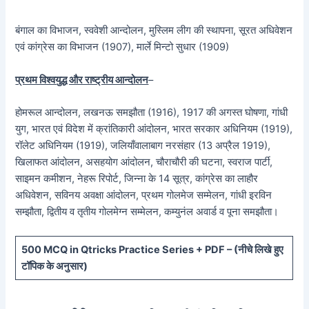
बंगाल का विभाजन, स्ववेशी आन्दोलन, मुस्लिम लीग की स्थापना, सूरत अधिवेशन
एवं कांग्रेस का विभाजन (1907), मार्ले मिन्टो सुधार (1909)
प्रथम विश्वयुद्ध और राष्ट्रीय आन्दोलन
–
होमरूल आन्दोलन, लखनऊ समझौता (1916), 1917 की अगस्त घोषणा, गांधी
युग, भारत एवं विदेश में क्रांतिकारी आंदोलन, भारत सरकार अधिनियम (1919),
रॉलेट अधिनियम (1919), जलियाँवालाबाग नरसंहार (13 अप्रैल 1919),
खिलाफत आंदोलन, असहयोग आंदोलन, चौराचौरी की घटना, स्वराज पार्टी,
साइमन कमीशन, नेहरू रिपोर्ट, जिन्ना के 14 सूत्र, कांग्रेस का लाहौर
अधिवेशन, सविनय अवक्षा आंदोलन, प्रथम गोलमेज सम्मेलन, गांधी इरविन
सम्झौता, द्वितीय व तृतीय गोलमेग्न सम्मेलन, कम्युनंल अवार्ड व पूना समझौता।
5
00 MCQ in Qtricks Practice Series + PDF – (
नीचे
लिखे हुए
टॉपिक के अनुसार)