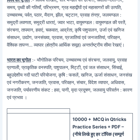
विश्व का भूगोल
:- विविध शाखाएं, सौर मण्डल की उत्पत्ति, अक्षांश-देशान्तर,
समय, पृथ्वी की गतियाँ, परिभ्रमण, ग्रह महाद्वीपों एवं महासागरों की उत्पति,
उच्चावच्च, पर्वत, पठार, मैदान, झील, चट्टान, प्रवाह तंन्त्र, जलमण्डल :
समुद्री लवणता, समुद्री धाराएं, ज्वार भाटा, वायुमण्डल : वायुमण्डल की परतें,
संरचना, तापमान, हवाएं, चकवात, आर्द्रता, कृषि पशुपालन, उर्जा एवं खनिज
संसाधन, उद्योग, जनसंख्या, प्रवास, प्रजातियां एवं जनजातियां, परिवहन,
वैश्विक तापन्न… व्यापार (क्षेत्रीय आर्थिक समूह) अन्तर्राष्ट्रीय सीमा रेखाएं।
भारत का भूगोल
:- भौगोलिक परिचय, उच्चावच्च एवं संरचना, जलवायु, प्रवाह
प्रणाली, प्राकृतिक वनस्पति, पशुपालन, मिट्टी, एवं जल संसाधन, सिंचाई,
बहुउद्देशीय नदी घाटी परियोजना, कृषि : फसलें, खनिज, ऊर्जा संसाधन, जनसंख
एवं नगरीकरण, जनजाति, प्रवास, परिवहन, संचार, विदेश व्यापार, अधिवास,
जनजाति, पर्यावरणीय संकट : हवा, पानी, मृदा प्रदूषण, जलवायु परिवर्तन : कारण
एवं प्रभाव ।
100
00 + MCQ in Qtricks
Practice Series + PDF –
(
नीचे
लिखे हुए
हर टॉपिक
(
सम्पूर्ण