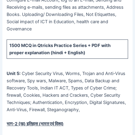
configure E-mall Account, log to an E-mail, Sending and
Receiving e-mails, sending files as attachments, Address
Books. Uploading/ Downloading Files, Not Etiquettes,
Social impact of ICT in Education, health care and
Governance
1500 MCQ
in Qtricks Practice Series +
PDF
with
proper explanation (hindi + English)
Unit 5:
Cyber Security Virus, Worms, Trojan and Anti-Virus
software, Spy wars, Malware, Spams, Data Backup and
Recovery Tools, Indian IT ACT, Types of Cyber Crime;
firewall, Cookies, Hackers and Crackers, Cyber Security
Techniques; Authentication, Encryption, Digital Signatures,
Anti-Virus, Firewall, Steganography,
भाग-
2 (
ख) इतिहास (भारत एवं विश्व)