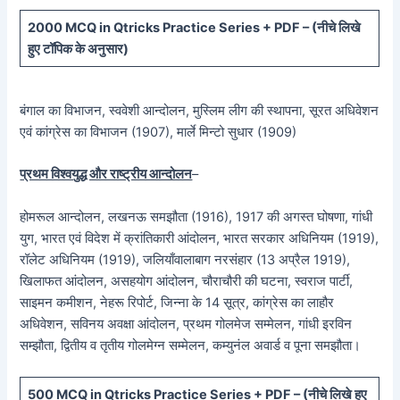
20
00 MCQ in Qtricks Practice Series + PDF – (
नीचे
लिखे
हुए टॉपिक के अनुसार)
बंगाल का विभाजन, स्ववेशी आन्दोलन, मुस्लिम लीग की स्थापना, सूरत अधिवेशन
एवं कांग्रेस का विभाजन (1907), मार्ले मिन्टो सुधार (1909)
प्रथम विश्वयुद्ध और राष्ट्रीय आन्दोलन
–
होमरूल आन्दोलन, लखनऊ समझौता (1916), 1917 की अगस्त घोषणा, गांधी
युग, भारत एवं विदेश में क्रांतिकारी आंदोलन, भारत सरकार अधिनियम (1919),
रॉलेट अधिनियम (1919), जलियाँवालाबाग नरसंहार (13 अप्रैल 1919),
खिलाफत आंदोलन, असहयोग आंदोलन, चौराचौरी की घटना, स्वराज पार्टी,
साइमन कमीशन, नेहरू रिपोर्ट, जिन्ना के 14 सूत्र, कांग्रेस का लाहौर
अधिवेशन, सविनय अवक्षा आंदोलन, प्रथम गोलमेज सम्मेलन, गांधी इरविन
सम्झौता, द्वितीय व तृतीय गोलमेग्न सम्मेलन, कम्युनंल अवार्ड व पूना समझौता।
5
00 MCQ in Qtricks Practice Series + PDF – (
नीचे
लिखे हुए