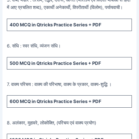
5. शब्द भंडार : तत्सम, तद्भव, देशज, आगत (भारतीय एवं विदेशी भाषाओं से हिंदी
में आए प्रचलित शब्द), एकार्थी अनेकार्थी, विपरीतार्थी (विलोम), पर्यायवाची।
400
MCQ in Qtricks Practice Series +
PDF
6. संधि : स्वर संधि, व्यंजन संधि।
500
MCQ in Qtricks Practice Series +
PDF
7. वाक्य परिचय : वाक्य की परिभाषा, वाक्य के प्रकार, वाक्य-शुद्धि ।
600
MCQ in Qtricks Practice Series +
PDF
8. अलंकार, मुहावरे, लोकोक्ति, (परिचय एवं वाक्य प्रयोग)