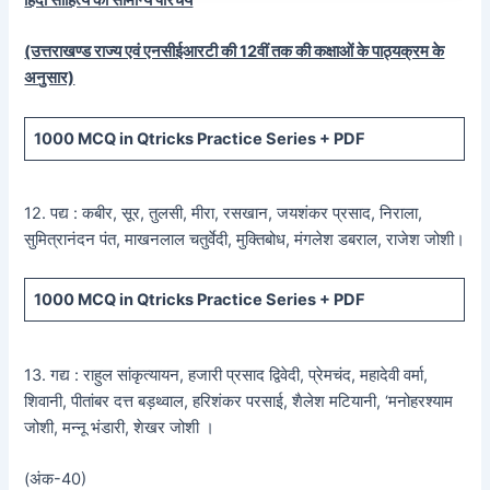
हिंदी साहित्य का सामान्य परिचय
(उत्तराखण्ड राज्य एवं एनसीईआरटी की 12वीं तक की कक्षाओं के पाठ्यक्रम के
अनुसार)
1000 MCQ
in Qtricks Practice Series +
PDF
12. पद्य : कबीर, सूर, तुलसी, मीरा, रसखान, जयशंकर प्रसाद, निराला,
सुमित्रानंदन पंत, माखनलाल चतुर्वेदी, मुक्तिबोध, मंगलेश डबराल, राजेश जोशी।
1000 MCQ
in Qtricks Practice Series +
PDF
13. गद्य : राहुल सांकृत्यायन, हजारी प्रसाद द्विवेदी, प्रेमचंद, महादेवी वर्मा,
शिवानी, पीतांबर दत्त बड़थ्वाल, हरिशंकर परसाई, शैलेश मटियानी, ‘मनोहरश्याम
जोशी, मन्नू भंडारी, शेखर जोशी ।
(अंक-40)