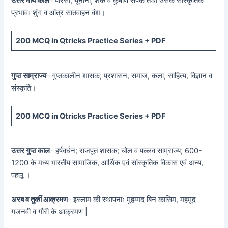
उत्तर मौर्य काल
– पारसी, यूनानी, शक व कुषाण संपर्क तथा उसके सांस्कृतिक
प्रभावः शुंग व आंत्र सातवाहन वंश।
200 MCQ in Qtricks Practice Series + PDF
गुप्त साम्राज्य
– गुप्तकालीन शासक; प्रशासन, समाज, कला, साहित्य, विज्ञान व
संस्कृति।
200 MCQ in Qtricks Practice Series + PDF
उत्तर गुप्त काल
– हर्षवर्धन; राजपूत शासक; चोल व पल्लव साम्राज्य; 600-
1200 के मध्य भारतीय सामाजिक, आर्थिक एवं सांस्कृतिक विकास एवं अन्य,
पहलू ।
अरब व तुर्की आक्रमण
– इस्लाम की स्थापनाः मुहम्मद बिन कासिम, महमूद
गजनवी व गौरी के आक्रमण |