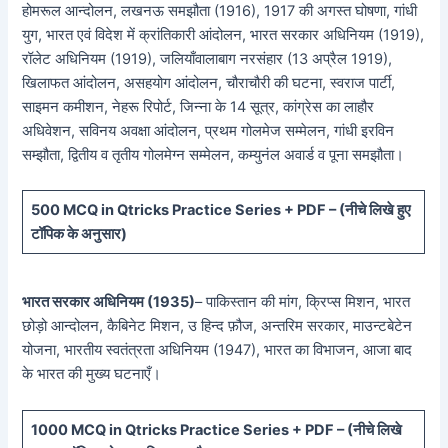
होमरूल आन्दोलन, लखनऊ समझौता (1916), 1917 की अगस्त घोषणा, गांधी
युग, भारत एवं विदेश में क्रांतिकारी आंदोलन, भारत सरकार अधिनियम (1919),
रॉलेट अधिनियम (1919), जलियाँवालाबाग नरसंहार (13 अप्रैल 1919),
खिलाफत आंदोलन, असहयोग आंदोलन, चौराचौरी की घटना, स्वराज पार्टी,
साइमन कमीशन, नेहरू रिपोर्ट, जिन्ना के 14 सूत्र, कांग्रेस का लाहौर
अधिवेशन, सविनय अवक्षा आंदोलन, प्रथम गोलमेज सम्मेलन, गांधी इरविन
सम्झौता, द्वितीय व तृतीय गोलमेग्न सम्मेलन, कम्युनंल अवार्ड व पूना समझौता।
5
00 MCQ in Qtricks Practice Series + PDF – (
नीचे
लिखे हुए
टॉपिक के अनुसार)
भारत सरकार अधिनियम (1935)
– पाकिस्तान की मांग, क्रिप्स मिशन, भारत
छोड़ो आन्दोलन, कैबिनेट मिशन, उ हिन्द फ़ौज, अन्तरिम सरकार, माउन्टबेटेन
योजना, भारतीय स्वतंत्रता अधिनियम (1947), भारत का विभाजन, आजा बाद
के भारत की मुख्य घटनाएँ।
10
00 MCQ in Qtricks Practice Series + PDF – (
नीचे
लिखे