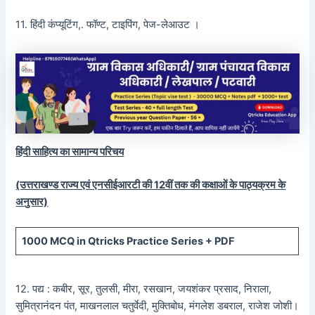
11. हिंदी कंप्यूटिंग,. फॉण्ट, टाइपिंग, पेज-लेआउट ।
हिंदी साहित्य का सामान्य परिचय
(उत्तराखण्ड राज्य एवं एनसीईआरटी की 12वीं तक की कक्षाओं के पाठ्यक्रम के
अनुसार)
1000 MCQ
in Qtricks Practice Series +
PDF
12. पद्य : कबीर, सूर, तुलसी, मीरा, रसखान, जयशंकर प्रसाद, निराला,
सुमित्रानंदन पंत, माखनलाल चतुर्वेदी, मुक्तिबोध, मंगलेश डबराल, राजेश जोशी।