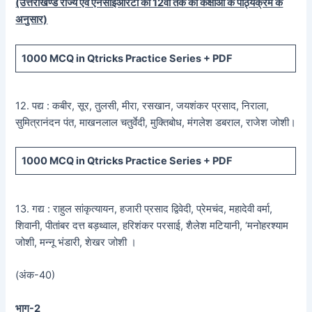
(उत्तराखण्ड राज्य एवं एनसीईआरटी की 12वीं तक की कक्षाओं के पाठ्यक्रम के
अनुसार)
1000 MCQ
in Qtricks Practice Series +
PDF
12. पद्य : कबीर, सूर, तुलसी, मीरा, रसखान, जयशंकर प्रसाद, निराला,
सुमित्रानंदन पंत, माखनलाल चतुर्वेदी, मुक्तिबोध, मंगलेश डबराल, राजेश जोशी।
1000 MCQ
in Qtricks Practice Series +
PDF
13. गद्य : राहुल सांकृत्यायन, हजारी प्रसाद द्विवेदी, प्रेमचंद, महादेवी वर्मा,
शिवानी, पीतांबर दत्त बड़थ्वाल, हरिशंकर परसाई, शैलेश मटियानी, ‘मनोहरश्याम
जोशी, मन्नू भंडारी, शेखर जोशी ।
(अंक-40)
भाग-2