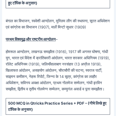
हुए टॉपिक के अनुसार)
बंगाल का विभाजन, स्ववेशी आन्दोलन, मुस्लिम लीग की स्थापना, सूरत अधिवेशन
एवं कांग्रेस का विभाजन (1907), मार्ले मिन्टो सुधार (1909)
प्रथम विश्वयुद्ध और राष्ट्रीय आन्दोलन
–
होमरूल आन्दोलन, लखनऊ समझौता (1916), 1917 की अगस्त घोषणा, गांधी
युग, भारत एवं विदेश में क्रांतिकारी आंदोलन, भारत सरकार अधिनियम (1919),
रॉलेट अधिनियम (1919), जलियाँवालाबाग नरसंहार (13 अप्रैल 1919),
खिलाफत आंदोलन, असहयोग आंदोलन, चौराचौरी की घटना, स्वराज पार्टी,
साइमन कमीशन, नेहरू रिपोर्ट, जिन्ना के 14 सूत्र, कांग्रेस का लाहौर
अधिवेशन, सविनय अवक्षा आंदोलन, प्रथम गोलमेज सम्मेलन, गांधी इरविन
सम्झौता, द्वितीय व तृतीय गोलमेग्न सम्मेलन, कम्युनंल अवार्ड व पूना समझौता।
5
00 MCQ in Qtricks Practice Series + PDF – (
नीचे
लिखे हुए
टॉपिक के अनुसार)