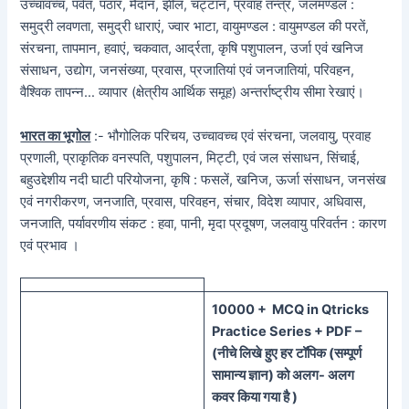
उच्चावच्च, पर्वत, पठार, मैदान, झील, चट्टान, प्रवाह तंन्त्र, जलमण्डल :
समुद्री लवणता, समुद्री धाराएं, ज्वार भाटा, वायुमण्डल : वायुमण्डल की परतें,
संरचना, तापमान, हवाएं, चकवात, आर्द्रता, कृषि पशुपालन, उर्जा एवं खनिज
संसाधन, उद्योग, जनसंख्या, प्रवास, प्रजातियां एवं जनजातियां, परिवहन,
वैश्विक तापन्न… व्यापार (क्षेत्रीय आर्थिक समूह) अन्तर्राष्ट्रीय सीमा रेखाएं।
भारत का भूगोल
:- भौगोलिक परिचय, उच्चावच्च एवं संरचना, जलवायु, प्रवाह
प्रणाली, प्राकृतिक वनस्पति, पशुपालन, मिट्टी, एवं जल संसाधन, सिंचाई,
बहुउद्देशीय नदी घाटी परियोजना, कृषि : फसलें, खनिज, ऊर्जा संसाधन, जनसंख
एवं नगरीकरण, जनजाति, प्रवास, परिवहन, संचार, विदेश व्यापार, अधिवास,
जनजाति, पर्यावरणीय संकट : हवा, पानी, मृदा प्रदूषण, जलवायु परिवर्तन : कारण
एवं प्रभाव ।
100
00 + MCQ in Qtricks
Practice Series + PDF –
(
नीचे
लिखे हुए
हर टॉपिक
(
सम्पूर्ण
सामान्य ज्ञान) को
अलग- अलग
कवर किया गया है )