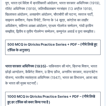
युग, भारत एवं विदेश में क्रांतिकारी आंदोलन, भारत सरकार अधिनियम (1919),
रॉलेट अधिनियम (1919), जलियाँवालाबाग नरसंहार (13 अप्रैल 1919),
खिलाफत आंदोलन, असहयोग आंदोलन, चौराचौरी की घटना, स्वराज पार्टी,
साइमन कमीशन, नेहरू रिपोर्ट, जिन्ना के 14 सूत्र, कांग्रेस का लाहौर
अधिवेशन, सविनय अवक्षा आंदोलन, प्रथम गोलमेज सम्मेलन, गांधी इरविन
सम्झौता, द्वितीय व तृतीय गोलमेग्न सम्मेलन, कम्युनंल अवार्ड व पूना समझौता।
5
00 MCQ in Qtricks Practice Series + PDF – (
नीचे
लिखे हुए
टॉपिक के अनुसार)
भारत सरकार अधिनियम (1935)
– पाकिस्तान की मांग, क्रिप्स मिशन, भारत
छोड़ो आन्दोलन, कैबिनेट मिशन, उ हिन्द फ़ौज, अन्तरिम सरकार, माउन्टबेटेन
योजना, भारतीय स्वतंत्रता अधिनियम (1947), भारत का विभाजन, आजा बाद
के भारत की मुख्य घटनाएँ।
10
00 MCQ in Qtricks Practice Series + PDF – (
नीचे
लिखे
हुए
हर टॉपिक को कवर किया गया है )