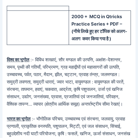
20
00 + MCQ in Qtricks
Practice Series + PDF –
(
नीचे
लिखे हुए
हर टॉपिक को
अलग-
अलग कवर किया गया है )
विश्व का भूगोल
:- विविध शाखाएं, सौर मण्डल की उत्पत्ति, अक्षांश-देशान्तर,
समय, पृथ्वी की गतियाँ, परिभ्रमण, ग्रह महाद्वीपों एवं महासागरों की उत्पति,
उच्चावच्च, पर्वत, पठार, मैदान, झील, चट्टान, प्रवाह तंन्त्र, जलमण्डल :
समुद्री लवणता, समुद्री धाराएं, ज्वार भाटा, वायुमण्डल : वायुमण्डल की परतें,
संरचना, तापमान, हवाएं, चकवात, आर्द्रता, कृषि पशुपालन, उर्जा एवं खनिज
संसाधन, उद्योग, जनसंख्या, प्रवास, प्रजातियां एवं जनजातियां, परिवहन,
वैश्विक तापन्न… व्यापार (क्षेत्रीय आर्थिक समूह) अन्तर्राष्ट्रीय सीमा रेखाएं।
भारत का भूगोल
:- भौगोलिक परिचय, उच्चावच्च एवं संरचना, जलवायु, प्रवाह
प्रणाली, प्राकृतिक वनस्पति, पशुपालन, मिट्टी, एवं जल संसाधन, सिंचाई,
बहुउद्देशीय नदी घाटी परियोजना, कृषि : फसलें, खनिज, ऊर्जा संसाधन, जनसंख