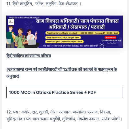
11. हिंदी कंप्यूटिंग,. फॉण्ट, टाइपिंग, पेज-लेआउट ।
हिंदी साहित्य का सामान्य परिचय
(उत्तराखण्ड राज्य एवं एनसीईआरटी की 12वीं तक की कक्षाओं के पाठ्यक्रम के
अनुसार)
1000 MCQ
in Qtricks Practice Series +
PDF
12. पद्य : कबीर, सूर, तुलसी, मीरा, रसखान, जयशंकर प्रसाद, निराला,
सुमित्रानंदन पंत, माखनलाल चतुर्वेदी, मुक्तिबोध, मंगलेश डबराल, राजेश जोशी।