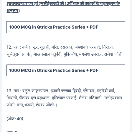
(उत्तराखण्ड राज्य एवं एनसीईआरटी की 12वीं तक की कक्षाओं के पाठ्यक्रम के
अनुसार)
1000 MCQ
in Qtricks Practice Series +
PDF
12. पद्य : कबीर, सूर, तुलसी, मीरा, रसखान, जयशंकर प्रसाद, निराला,
सुमित्रानंदन पंत, माखनलाल चतुर्वेदी, मुक्तिबोध, मंगलेश डबराल, राजेश जोशी।
1000 MCQ
in Qtricks Practice Series +
PDF
13. गद्य : राहुल सांकृत्यायन, हजारी प्रसाद द्विवेदी, प्रेमचंद, महादेवी वर्मा,
शिवानी, पीतांबर दत्त बड़थ्वाल, हरिशंकर परसाई, शैलेश मटियानी, ‘मनोहरश्याम
जोशी, मन्नू भंडारी, शेखर जोशी ।
(अंक-40)