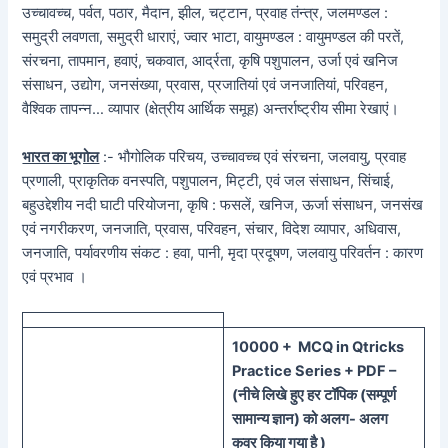
उच्चावच्च, पर्वत, पठार, मैदान, झील, चट्टान, प्रवाह तंन्त्र, जलमण्डल :
समुद्री लवणता, समुद्री धाराएं, ज्वार भाटा, वायुमण्डल : वायुमण्डल की परतें,
संरचना, तापमान, हवाएं, चकवात, आर्द्रता, कृषि पशुपालन, उर्जा एवं खनिज
संसाधन, उद्योग, जनसंख्या, प्रवास, प्रजातियां एवं जनजातियां, परिवहन,
वैश्विक तापन्न… व्यापार (क्षेत्रीय आर्थिक समूह) अन्तर्राष्ट्रीय सीमा रेखाएं।
भारत का भूगोल
:- भौगोलिक परिचय, उच्चावच्च एवं संरचना, जलवायु, प्रवाह
प्रणाली, प्राकृतिक वनस्पति, पशुपालन, मिट्टी, एवं जल संसाधन, सिंचाई,
बहुउद्देशीय नदी घाटी परियोजना, कृषि : फसलें, खनिज, ऊर्जा संसाधन, जनसंख
एवं नगरीकरण, जनजाति, प्रवास, परिवहन, संचार, विदेश व्यापार, अधिवास,
जनजाति, पर्यावरणीय संकट : हवा, पानी, मृदा प्रदूषण, जलवायु परिवर्तन : कारण
एवं प्रभाव ।
100
00 + MCQ in Qtricks
Practice Series + PDF –
(
नीचे
लिखे हुए
हर टॉपिक
(
सम्पूर्ण
सामान्य ज्ञान) को
अलग- अलग
कवर किया गया है )