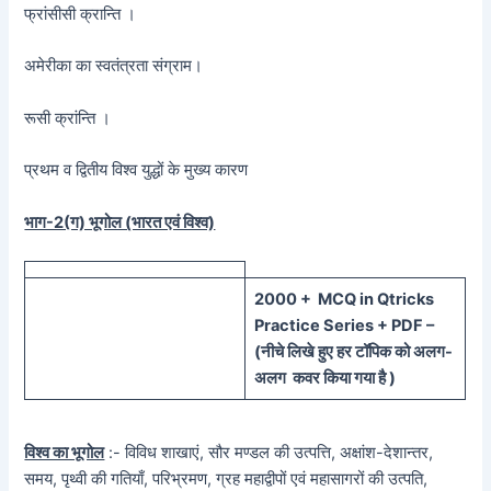
फ्रांसीसी क्रान्ति ।
अमेरीका का स्वतंत्रता संग्राम।
रूसी क्रांन्ति ।
प्रथम व द्वितीय विश्व युद्धों के मुख्य कारण
भाग-2(ग) भूगोल (भारत एवं विश्व)
20
00 + MCQ in Qtricks
Practice Series + PDF –
(
नीचे
लिखे हुए
हर टॉपिक को
अलग-
अलग कवर किया गया है )
विश्व का भूगोल
:- विविध शाखाएं, सौर मण्डल की उत्पत्ति, अक्षांश-देशान्तर,
समय, पृथ्वी की गतियाँ, परिभ्रमण, ग्रह महाद्वीपों एवं महासागरों की उत्पति,