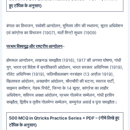
हुए टॉपिक के अनुसार)
बंगाल का विभाजन, स्ववेशी आन्दोलन, मुस्लिम लीग की स्थापना, सूरत अधिवेशन
एवं कांग्रेस का विभाजन (1907), मार्ले मिन्टो सुधार (1909)
प्रथम विश्वयुद्ध और राष्ट्रीय आन्दोलन
–
होमरूल आन्दोलन, लखनऊ समझौता (1916), 1917 की अगस्त घोषणा, गांधी
युग, भारत एवं विदेश में क्रांतिकारी आंदोलन, भारत सरकार अधिनियम (1919),
रॉलेट अधिनियम (1919), जलियाँवालाबाग नरसंहार (13 अप्रैल 1919),
खिलाफत आंदोलन, असहयोग आंदोलन, चौराचौरी की घटना, स्वराज पार्टी,
साइमन कमीशन, नेहरू रिपोर्ट, जिन्ना के 14 सूत्र, कांग्रेस का लाहौर
अधिवेशन, सविनय अवक्षा आंदोलन, प्रथम गोलमेज सम्मेलन, गांधी इरविन
सम्झौता, द्वितीय व तृतीय गोलमेग्न सम्मेलन, कम्युनंल अवार्ड व पूना समझौता।
5
00 MCQ in Qtricks Practice Series + PDF – (
नीचे
लिखे हुए
टॉपिक के अनुसार)