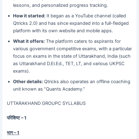
lessons, and personalized progress tracking.
How it started:
It began as a YouTube channel (called
Qtricks 2.0) and has since expanded into a full-fledged
platform with its own website and mobile apps.
What it offers:
The platform caters to aspirants for
various government competitive exams, with a particular
focus on exams in the state of Uttarakhand, India (such
as Uttarakhand D.El.Ed., TET, LT, and various UKPSC
exams).
Other details:
Qtricks also operates an offline coaching
unit known as “Quants Academy.”
UTTARAKHAND GROUPC SYLLABUS
परिशिष्ट – 1
भाग – 1