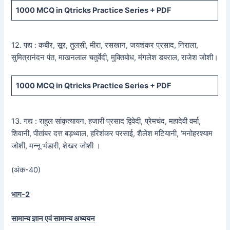
1000 MCQ
in Qtricks Practice Series +
PDF
12. पद्य : कबीर, सूर, तुलसी, मीरा, रसखान, जयशंकर प्रसाद, निराला,
सुमित्रानंदन पंत, माखनलाल चतुर्वेदी, मुक्तिबोध, मंगलेश डबराल, राजेश जोशी।
1000 MCQ
in Qtricks Practice Series +
PDF
13. गद्य : राहुल सांकृत्यायन, हजारी प्रसाद द्विवेदी, प्रेमचंद, महादेवी वर्मा,
शिवानी, पीतांबर दत्त बड़थ्वाल, हरिशंकर परसाई, शैलेश मटियानी, ‘मनोहरश्याम
जोशी, मन्नू भंडारी, शेखर जोशी ।
(अंक-40)
भाग-2
सामान्य ज्ञान एवं सामान्य अध्ययन