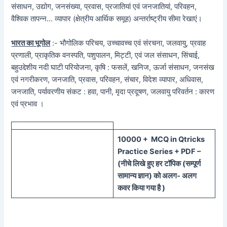
संसाधन, उद्योग, जनसंख्या, प्रवास, प्रजातियां एवं जनजातियां, परिवहन,
वैश्विक तापन्न… व्यापार (क्षेत्रीय आर्थिक समूह) अन्तर्राष्ट्रीय सीमा रेखाएं।
भारत का भूगोल
:- भौगोलिक परिचय, उच्चावच्च एवं संरचना, जलवायु, प्रवाह
प्रणाली, प्राकृतिक वनस्पति, पशुपालन, मिट्टी, एवं जल संसाधन, सिंचाई,
बहुउद्देशीय नदी घाटी परियोजना, कृषि : फसलें, खनिज, ऊर्जा संसाधन, जनसंख
एवं नगरीकरण, जनजाति, प्रवास, परिवहन, संचार, विदेश व्यापार, अधिवास,
जनजाति, पर्यावरणीय संकट : हवा, पानी, मृदा प्रदूषण, जलवायु परिवर्तन : कारण
एवं प्रभाव ।
100
00 + MCQ in Qtricks
Practice Series + PDF –
(
नीचे
लिखे हुए
हर टॉपिक
(
सम्पूर्ण
सामान्य ज्ञान) को
अलग- अलग
कवर किया गया है )