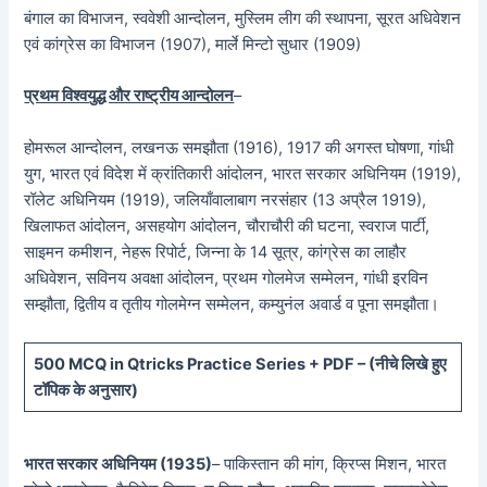
बंगाल का विभाजन, स्ववेशी आन्दोलन, मुस्लिम लीग की स्थापना, सूरत अधिवेशन
एवं कांग्रेस का विभाजन (1907), मार्ले मिन्टो सुधार (1909)
प्रथम विश्वयुद्ध और राष्ट्रीय आन्दोलन
–
होमरूल आन्दोलन, लखनऊ समझौता (1916), 1917 की अगस्त घोषणा, गांधी
युग, भारत एवं विदेश में क्रांतिकारी आंदोलन, भारत सरकार अधिनियम (1919),
रॉलेट अधिनियम (1919), जलियाँवालाबाग नरसंहार (13 अप्रैल 1919),
खिलाफत आंदोलन, असहयोग आंदोलन, चौराचौरी की घटना, स्वराज पार्टी,
साइमन कमीशन, नेहरू रिपोर्ट, जिन्ना के 14 सूत्र, कांग्रेस का लाहौर
अधिवेशन, सविनय अवक्षा आंदोलन, प्रथम गोलमेज सम्मेलन, गांधी इरविन
सम्झौता, द्वितीय व तृतीय गोलमेग्न सम्मेलन, कम्युनंल अवार्ड व पूना समझौता।
5
00 MCQ in Qtricks Practice Series + PDF – (
नीचे
लिखे हुए
टॉपिक के अनुसार)
भारत सरकार अधिनियम (1935)
– पाकिस्तान की मांग, क्रिप्स मिशन, भारत