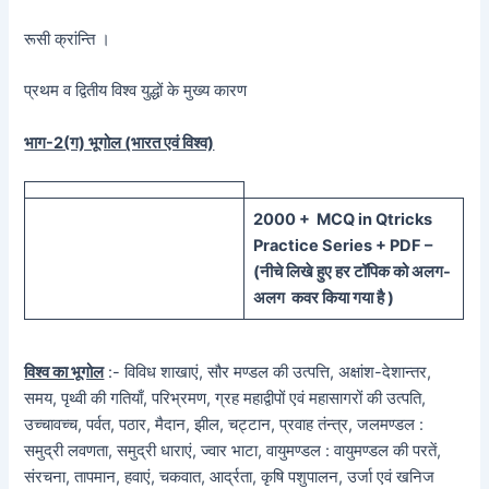
रूसी क्रांन्ति ।
प्रथम व द्वितीय विश्व युद्धों के मुख्य कारण
भाग-2(ग) भूगोल (भारत एवं विश्व)
20
00 + MCQ in Qtricks
Practice Series + PDF –
(
नीचे
लिखे हुए
हर टॉपिक को
अलग-
अलग कवर किया गया है )
विश्व का भूगोल
:- विविध शाखाएं, सौर मण्डल की उत्पत्ति, अक्षांश-देशान्तर,
समय, पृथ्वी की गतियाँ, परिभ्रमण, ग्रह महाद्वीपों एवं महासागरों की उत्पति,
उच्चावच्च, पर्वत, पठार, मैदान, झील, चट्टान, प्रवाह तंन्त्र, जलमण्डल :
समुद्री लवणता, समुद्री धाराएं, ज्वार भाटा, वायुमण्डल : वायुमण्डल की परतें,
संरचना, तापमान, हवाएं, चकवात, आर्द्रता, कृषि पशुपालन, उर्जा एवं खनिज