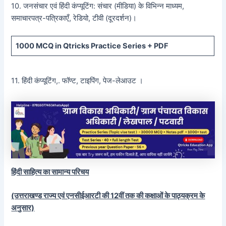
10. जनसंचार एवं हिंदी कंप्यूटिंग: संचार (मीडिया) के विभिन्न माध्यम,
समाचारपत्र-पत्रिकाएँ, रेडियो, टीवी (दूरदर्शन)।
1000 MCQ
in Qtricks Practice Series +
PDF
11. हिंदी कंप्यूटिंग,. फॉण्ट, टाइपिंग, पेज-लेआउट ।
हिंदी साहित्य का सामान्य परिचय
(उत्तराखण्ड राज्य एवं एनसीईआरटी की 12वीं तक की कक्षाओं के पाठ्यक्रम के
अनुसार)