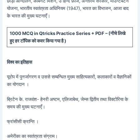
छोड़ो आन्दोलन, कैबिनेट मिशन, उ हिन्द फ़ौज, अन्तरिम सरकार, माउन्टबेटेन
योजना, भारतीय स्वतंत्रता अधिनियम (1947), भारत का विभाजन, आजा बाद
के भारत की मुख्य घटनाएँ।
10
00 MCQ in Qtricks Practice Series + PDF – (
नीचे
लिखे
हुए
हर टॉपिक को कवर किया गया है )
विश्व का इतिहास
यूरोप में पुनर्जागरण व उससे सम्बन्धित मुख्य साहित्यकारों, कलाकारों व वैज्ञानिकों
का योगदान ।
ब्रिटेन के. राजवंश- हेनरी अष्टम, एलिजाबेथ, जेम्स द्वितीय तथा विक्टोरिया के
समय की मुख्य घटनाएँ।
फ्रांसीसी क्रान्ति ।
अमेरीका का स्वतंत्रता संग्राम।