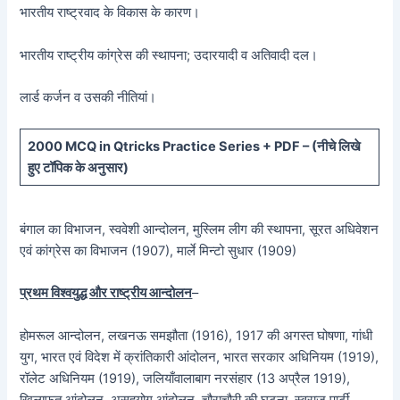
भारतीय राष्ट्रवाद के विकास के कारण।
भारतीय राष्ट्रीय कांग्रेस की स्थापना; उदारयादी व अतिवादी दल।
लार्ड कर्जन व उसकी नीतियां।
20
00 MCQ in Qtricks Practice Series + PDF – (
नीचे
लिखे
हुए टॉपिक के अनुसार)
बंगाल का विभाजन, स्ववेशी आन्दोलन, मुस्लिम लीग की स्थापना, सूरत अधिवेशन
एवं कांग्रेस का विभाजन (1907), मार्ले मिन्टो सुधार (1909)
प्रथम विश्वयुद्ध और राष्ट्रीय आन्दोलन
–
होमरूल आन्दोलन, लखनऊ समझौता (1916), 1917 की अगस्त घोषणा, गांधी
युग, भारत एवं विदेश में क्रांतिकारी आंदोलन, भारत सरकार अधिनियम (1919),
रॉलेट अधिनियम (1919), जलियाँवालाबाग नरसंहार (13 अप्रैल 1919),
खिलाफत आंदोलन, असहयोग आंदोलन, चौराचौरी की घटना, स्वराज पार्टी,