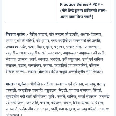
Practice Series + PDF –
(
नीचे
लिखे हुए
हर टॉपिक को
अलग-
अलग कवर किया गया है )
विश्व का भूगोल
:- विविध शाखाएं, सौर मण्डल की उत्पत्ति, अक्षांश-देशान्तर,
समय, पृथ्वी की गतियाँ, परिभ्रमण, ग्रह महाद्वीपों एवं महासागरों की उत्पति,
उच्चावच्च, पर्वत, पठार, मैदान, झील, चट्टान, प्रवाह तंन्त्र, जलमण्डल :
समुद्री लवणता, समुद्री धाराएं, ज्वार भाटा, वायुमण्डल : वायुमण्डल की परतें,
संरचना, तापमान, हवाएं, चकवात, आर्द्रता, कृषि पशुपालन, उर्जा एवं खनिज
संसाधन, उद्योग, जनसंख्या, प्रवास, प्रजातियां एवं जनजातियां, परिवहन,
वैश्विक तापन्न… व्यापार (क्षेत्रीय आर्थिक समूह) अन्तर्राष्ट्रीय सीमा रेखाएं।
भारत का भूगोल
:- भौगोलिक परिचय, उच्चावच्च एवं संरचना, जलवायु, प्रवाह
प्रणाली, प्राकृतिक वनस्पति, पशुपालन, मिट्टी, एवं जल संसाधन, सिंचाई,
बहुउद्देशीय नदी घाटी परियोजना, कृषि : फसलें, खनिज, ऊर्जा संसाधन, जनसंख
एवं नगरीकरण, जनजाति, प्रवास, परिवहन, संचार, विदेश व्यापार, अधिवास,
जनजाति, पर्यावरणीय संकट : हवा, पानी, मृदा प्रदूषण, जलवायु परिवर्तन : कारण
एवं प्रभाव ।