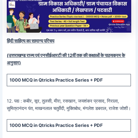
हिंदी साहित्य का सामान्य परिचय
(उत्तराखण्ड राज्य एवं एनसीईआरटी की 12वीं तक की कक्षाओं के पाठ्यक्रम के
अनुसार)
1000 MCQ
in Qtricks Practice Series +
PDF
12. पद्य : कबीर, सूर, तुलसी, मीरा, रसखान, जयशंकर प्रसाद, निराला,
सुमित्रानंदन पंत, माखनलाल चतुर्वेदी, मुक्तिबोध, मंगलेश डबराल, राजेश जोशी।
1000 MCQ
in Qtricks Practice Series +
PDF