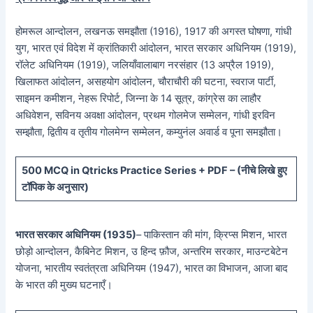
होमरूल आन्दोलन, लखनऊ समझौता (1916), 1917 की अगस्त घोषणा, गांधी
युग, भारत एवं विदेश में क्रांतिकारी आंदोलन, भारत सरकार अधिनियम (1919),
रॉलेट अधिनियम (1919), जलियाँवालाबाग नरसंहार (13 अप्रैल 1919),
खिलाफत आंदोलन, असहयोग आंदोलन, चौराचौरी की घटना, स्वराज पार्टी,
साइमन कमीशन, नेहरू रिपोर्ट, जिन्ना के 14 सूत्र, कांग्रेस का लाहौर
अधिवेशन, सविनय अवक्षा आंदोलन, प्रथम गोलमेज सम्मेलन, गांधी इरविन
सम्झौता, द्वितीय व तृतीय गोलमेग्न सम्मेलन, कम्युनंल अवार्ड व पूना समझौता।
5
00 MCQ in Qtricks Practice Series + PDF – (
नीचे
लिखे हुए
टॉपिक के अनुसार)
भारत सरकार अधिनियम (1935)
– पाकिस्तान की मांग, क्रिप्स मिशन, भारत
छोड़ो आन्दोलन, कैबिनेट मिशन, उ हिन्द फ़ौज, अन्तरिम सरकार, माउन्टबेटेन
योजना, भारतीय स्वतंत्रता अधिनियम (1947), भारत का विभाजन, आजा बाद
के भारत की मुख्य घटनाएँ।