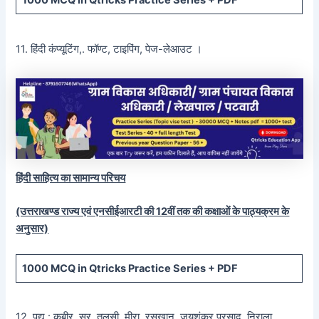
1000 MCQ
in Qtricks Practice Series +
PDF
11. हिंदी कंप्यूटिंग,. फॉण्ट, टाइपिंग, पेज-लेआउट ।
हिंदी साहित्य का सामान्य परिचय
(उत्तराखण्ड राज्य एवं एनसीईआरटी की 12वीं तक की कक्षाओं के पाठ्यक्रम के
अनुसार)
1000 MCQ
in Qtricks Practice Series +
PDF
12. पद्य : कबीर, सूर, तुलसी, मीरा, रसखान, जयशंकर प्रसाद, निराला,