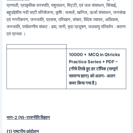
प्रणाली, प्राकृतिक वनस्पति, पशुपालन, मिट्टी, एवं जल संसाधन, सिंचाई,
बहुउद्देशीय नदी घाटी परियोजना, कृषि : फसलें, खनिज, ऊर्जा संसाधन, जनसंख
एवं नगरीकरण, जनजाति, प्रवास, परिवहन, संचार, विदेश व्यापार, अधिवास,
जनजाति, पर्यावरणीय संकट : हवा, पानी, मृदा प्रदूषण, जलवायु परिवर्तन : कारण
एवं प्रभाव ।
100
00 + MCQ in Qtricks
Practice Series + PDF –
(
नीचे
लिखे हुए
हर टॉपिक
(
सम्पूर्ण
सामान्य ज्ञान) को
अलग- अलग
कवर किया गया है )
भाग-
2 (
घ)-राजनीति विज्ञान
(1)
राष्ट्रीय आंदोलन