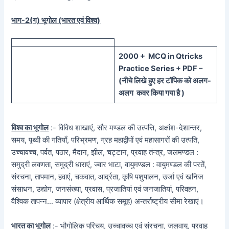
भाग-2(ग) भूगोल (भारत एवं विश्व)
20
00 + MCQ in Qtricks
Practice Series + PDF –
(
नीचे
लिखे हुए
हर टॉपिक को
अलग-
अलग कवर किया गया है )
विश्व का भूगोल
:- विविध शाखाएं, सौर मण्डल की उत्पत्ति, अक्षांश-देशान्तर,
समय, पृथ्वी की गतियाँ, परिभ्रमण, ग्रह महाद्वीपों एवं महासागरों की उत्पति,
उच्चावच्च, पर्वत, पठार, मैदान, झील, चट्टान, प्रवाह तंन्त्र, जलमण्डल :
समुद्री लवणता, समुद्री धाराएं, ज्वार भाटा, वायुमण्डल : वायुमण्डल की परतें,
संरचना, तापमान, हवाएं, चकवात, आर्द्रता, कृषि पशुपालन, उर्जा एवं खनिज
संसाधन, उद्योग, जनसंख्या, प्रवास, प्रजातियां एवं जनजातियां, परिवहन,
वैश्विक तापन्न… व्यापार (क्षेत्रीय आर्थिक समूह) अन्तर्राष्ट्रीय सीमा रेखाएं।
भारत का भूगोल
:- भौगोलिक परिचय, उच्चावच्च एवं संरचना, जलवायु, प्रवाह