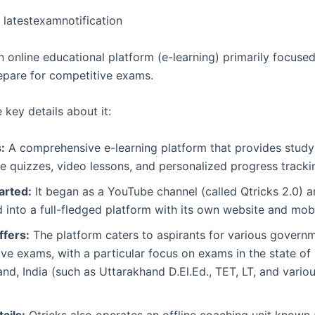
 latestexamnotification
n online educational platform (e-learning) primarily focuse
epare for competitive exams.
 key details about it:
:
A comprehensive e-learning platform that provides study 
ve quizzes, video lessons, and personalized progress tracki
arted:
It began as a YouTube channel (called Qtricks 2.0) a
into a full-fledged platform with its own website and mob
ffers:
The platform caters to aspirants for various govern
ve exams, with a particular focus on exams in the state of
nd, India (such as Uttarakhand D.El.Ed., TET, LT, and vari
ails:
Qtricks also operates an offline coaching unit known