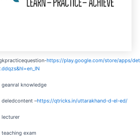
gkpracticequestion-
https://play.google.com/store/apps/det
r.ddqzs&hl=en_IN
d geanral knowledge
 deledcontent –
https://qtricks.in/uttarakhand-d-el-ed/
 lecturer
d teaching exam