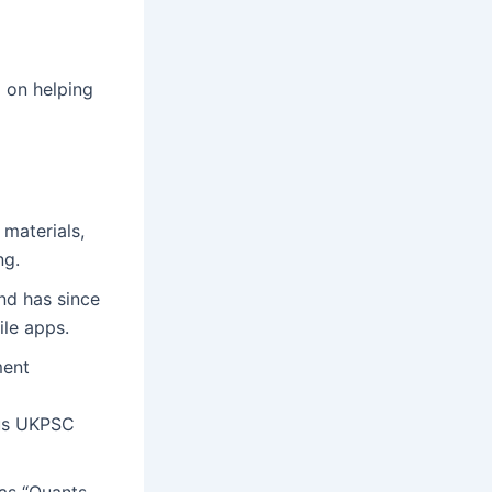
d on helping
materials,
ng.
nd has since
ile apps.
ment
ous UKPSC
 as “Quants