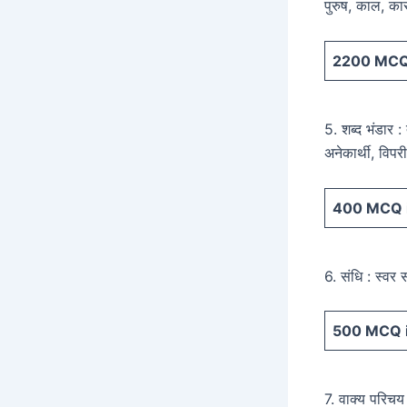
पुरुष, काल, क
2200
MCQ 
5. शब्द भंडार :
अनेकार्थी, विपर
400
MCQ i
6. संधि : स्वर 
500
MCQ i
7. वाक्य परिचय 