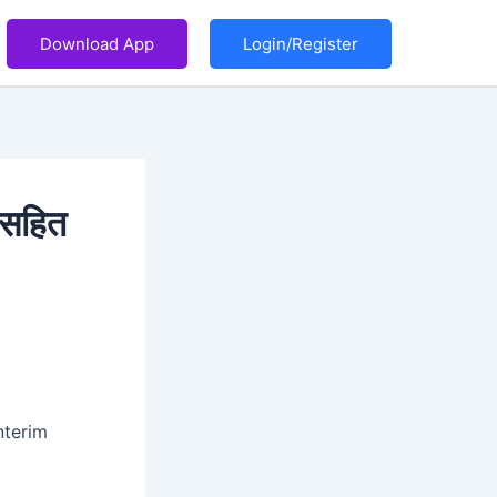
Download App
Login/Register
ी सहित
nterim