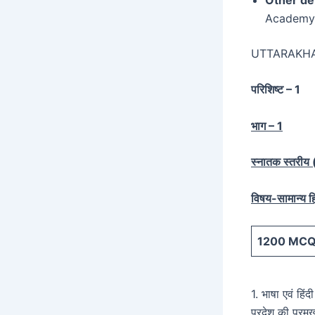
Academy.
UTTARAKH
परिशिष्ट – 1
भाग – 1
स्नातक स्तरीय (स
विषय-सामान्य हि
1200
MCQ 
1. भाषा एवं हिं
प्रदेश की प्रम