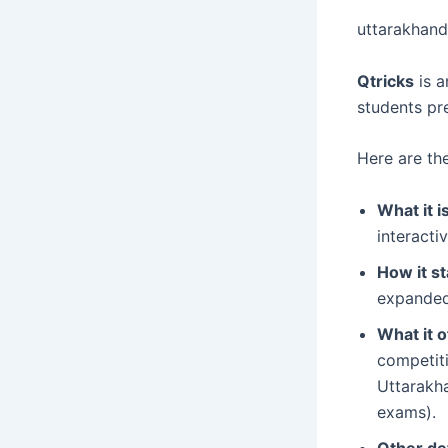
uttarakhand
Qtricks
is a
students pr
Here are the
What it is
interacti
How it st
expanded 
What it o
competiti
Uttarakha
exams).
Other det