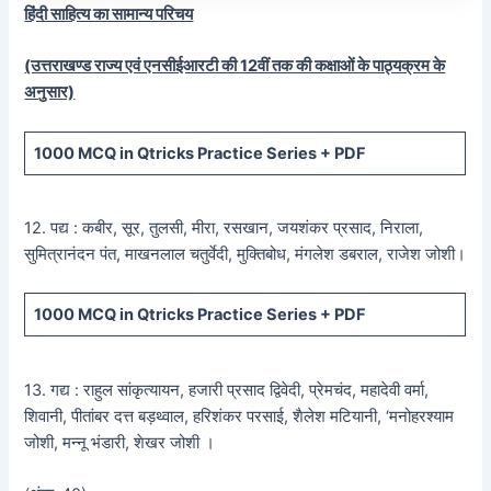
हिंदी साहित्य का सामान्य परिचय
(उत्तराखण्ड राज्य एवं एनसीईआरटी की 12वीं तक की कक्षाओं के पाठ्यक्रम के
अनुसार)
1000 MCQ
in Qtricks Practice Series +
PDF
12. पद्य : कबीर, सूर, तुलसी, मीरा, रसखान, जयशंकर प्रसाद, निराला,
सुमित्रानंदन पंत, माखनलाल चतुर्वेदी, मुक्तिबोध, मंगलेश डबराल, राजेश जोशी।
1000 MCQ
in Qtricks Practice Series +
PDF
13. गद्य : राहुल सांकृत्यायन, हजारी प्रसाद द्विवेदी, प्रेमचंद, महादेवी वर्मा,
शिवानी, पीतांबर दत्त बड़थ्वाल, हरिशंकर परसाई, शैलेश मटियानी, ‘मनोहरश्याम
जोशी, मन्नू भंडारी, शेखर जोशी ।