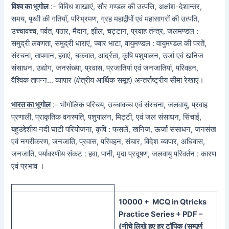
विश्व का भूगोल
:- विविध शाखाएं, सौर मण्डल की उत्पत्ति, अक्षांश-देशान्तर,
समय, पृथ्वी की गतियाँ, परिभ्रमण, ग्रह महाद्वीपों एवं महासागरों की उत्पति,
उच्चावच्च, पर्वत, पठार, मैदान, झील, चट्टान, प्रवाह तंन्त्र, जलमण्डल :
समुद्री लवणता, समुद्री धाराएं, ज्वार भाटा, वायुमण्डल : वायुमण्डल की परतें,
संरचना, तापमान, हवाएं, चकवात, आर्द्रता, कृषि पशुपालन, उर्जा एवं खनिज
संसाधन, उद्योग, जनसंख्या, प्रवास, प्रजातियां एवं जनजातियां, परिवहन,
वैश्विक तापन्न… व्यापार (क्षेत्रीय आर्थिक समूह) अन्तर्राष्ट्रीय सीमा रेखाएं।
भारत का भूगोल
:- भौगोलिक परिचय, उच्चावच्च एवं संरचना, जलवायु, प्रवाह
प्रणाली, प्राकृतिक वनस्पति, पशुपालन, मिट्टी, एवं जल संसाधन, सिंचाई,
बहुउद्देशीय नदी घाटी परियोजना, कृषि : फसलें, खनिज, ऊर्जा संसाधन, जनसंख
एवं नगरीकरण, जनजाति, प्रवास, परिवहन, संचार, विदेश व्यापार, अधिवास,
जनजाति, पर्यावरणीय संकट : हवा, पानी, मृदा प्रदूषण, जलवायु परिवर्तन : कारण
एवं प्रभाव ।
100
00 + MCQ in Qtricks
Practice Series + PDF –
(
नीचे
लिखे हुए
हर टॉपिक
(
सम्पूर्ण