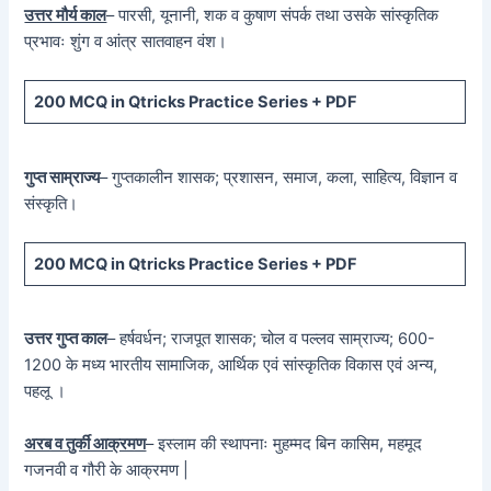
उत्तर मौर्य काल
– पारसी, यूनानी, शक व कुषाण संपर्क तथा उसके सांस्कृतिक
प्रभावः शुंग व आंत्र सातवाहन वंश।
200 MCQ in Qtricks Practice Series + PDF
गुप्त साम्राज्य
– गुप्तकालीन शासक; प्रशासन, समाज, कला, साहित्य, विज्ञान व
संस्कृति।
200 MCQ in Qtricks Practice Series + PDF
उत्तर गुप्त काल
– हर्षवर्धन; राजपूत शासक; चोल व पल्लव साम्राज्य; 600-
1200 के मध्य भारतीय सामाजिक, आर्थिक एवं सांस्कृतिक विकास एवं अन्य,
पहलू ।
अरब व तुर्की आक्रमण
– इस्लाम की स्थापनाः मुहम्मद बिन कासिम, महमूद
गजनवी व गौरी के आक्रमण |