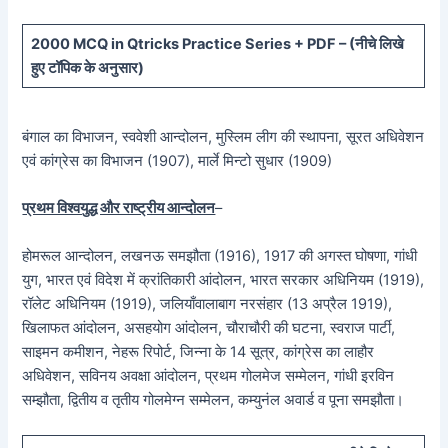
20
00 MCQ in Qtricks Practice Series + PDF – (
नीचे
लिखे
हुए टॉपिक के अनुसार)
बंगाल का विभाजन, स्ववेशी आन्दोलन, मुस्लिम लीग की स्थापना, सूरत अधिवेशन
एवं कांग्रेस का विभाजन (1907), मार्ले मिन्टो सुधार (1909)
प्रथम विश्वयुद्ध और राष्ट्रीय आन्दोलन
–
होमरूल आन्दोलन, लखनऊ समझौता (1916), 1917 की अगस्त घोषणा, गांधी
युग, भारत एवं विदेश में क्रांतिकारी आंदोलन, भारत सरकार अधिनियम (1919),
रॉलेट अधिनियम (1919), जलियाँवालाबाग नरसंहार (13 अप्रैल 1919),
खिलाफत आंदोलन, असहयोग आंदोलन, चौराचौरी की घटना, स्वराज पार्टी,
साइमन कमीशन, नेहरू रिपोर्ट, जिन्ना के 14 सूत्र, कांग्रेस का लाहौर
अधिवेशन, सविनय अवक्षा आंदोलन, प्रथम गोलमेज सम्मेलन, गांधी इरविन
सम्झौता, द्वितीय व तृतीय गोलमेग्न सम्मेलन, कम्युनंल अवार्ड व पूना समझौता।