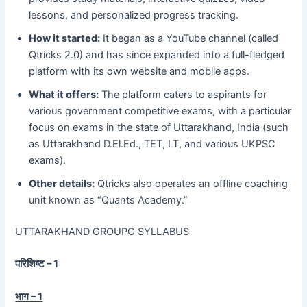
lessons, and personalized progress tracking.
How it started:
It began as a YouTube channel (called
Qtricks 2.0) and has since expanded into a full-fledged
platform with its own website and mobile apps.
What it offers:
The platform caters to aspirants for
various government competitive exams, with a particular
focus on exams in the state of Uttarakhand, India (such
as Uttarakhand D.El.Ed., TET, LT, and various UKPSC
exams).
Other details:
Qtricks also operates an offline coaching
unit known as “Quants Academy.”
UTTARAKHAND GROUPC SYLLABUS
परिशिष्ट – 1
भाग – 1