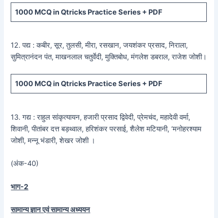
1000 MCQ
in Qtricks Practice Series +
PDF
12. पद्य : कबीर, सूर, तुलसी, मीरा, रसखान, जयशंकर प्रसाद, निराला,
सुमित्रानंदन पंत, माखनलाल चतुर्वेदी, मुक्तिबोध, मंगलेश डबराल, राजेश जोशी।
1000 MCQ
in Qtricks Practice Series +
PDF
13. गद्य : राहुल सांकृत्यायन, हजारी प्रसाद द्विवेदी, प्रेमचंद, महादेवी वर्मा,
शिवानी, पीतांबर दत्त बड़थ्वाल, हरिशंकर परसाई, शैलेश मटियानी, ‘मनोहरश्याम
जोशी, मन्नू भंडारी, शेखर जोशी ।
(अंक-40)
भाग-2
सामान्य ज्ञान एवं सामान्य अध्ययन