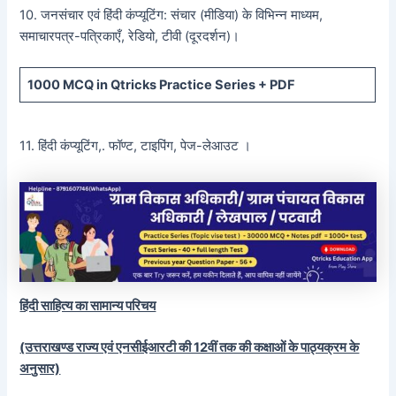
10. जनसंचार एवं हिंदी कंप्यूटिंग: संचार (मीडिया) के विभिन्न माध्यम,
समाचारपत्र-पत्रिकाएँ, रेडियो, टीवी (दूरदर्शन)।
1000 MCQ
in Qtricks Practice Series +
PDF
11. हिंदी कंप्यूटिंग,. फॉण्ट, टाइपिंग, पेज-लेआउट ।
हिंदी साहित्य का सामान्य परिचय
(उत्तराखण्ड राज्य एवं एनसीईआरटी की 12वीं तक की कक्षाओं के पाठ्यक्रम के
अनुसार)