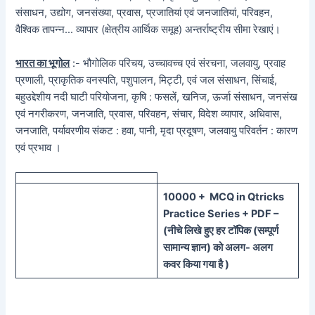
संसाधन, उद्योग, जनसंख्या, प्रवास, प्रजातियां एवं जनजातियां, परिवहन,
वैश्विक तापन्न… व्यापार (क्षेत्रीय आर्थिक समूह) अन्तर्राष्ट्रीय सीमा रेखाएं।
भारत का भूगोल
:- भौगोलिक परिचय, उच्चावच्च एवं संरचना, जलवायु, प्रवाह
प्रणाली, प्राकृतिक वनस्पति, पशुपालन, मिट्टी, एवं जल संसाधन, सिंचाई,
बहुउद्देशीय नदी घाटी परियोजना, कृषि : फसलें, खनिज, ऊर्जा संसाधन, जनसंख
एवं नगरीकरण, जनजाति, प्रवास, परिवहन, संचार, विदेश व्यापार, अधिवास,
जनजाति, पर्यावरणीय संकट : हवा, पानी, मृदा प्रदूषण, जलवायु परिवर्तन : कारण
एवं प्रभाव ।
100
00 + MCQ in Qtricks
Practice Series + PDF –
(
नीचे
लिखे हुए
हर टॉपिक
(
सम्पूर्ण
सामान्य ज्ञान) को
अलग- अलग
कवर किया गया है )