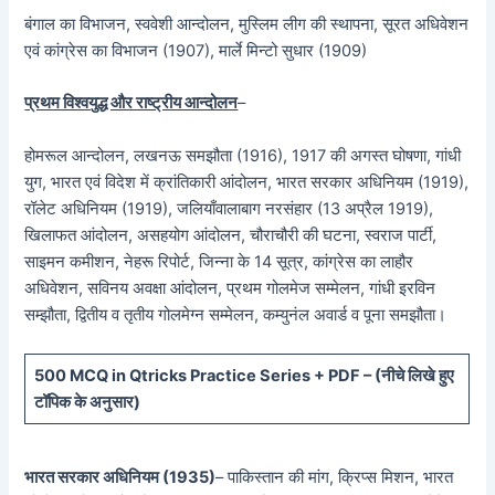
बंगाल का विभाजन, स्ववेशी आन्दोलन, मुस्लिम लीग की स्थापना, सूरत अधिवेशन
एवं कांग्रेस का विभाजन (1907), मार्ले मिन्टो सुधार (1909)
प्रथम विश्वयुद्ध और राष्ट्रीय आन्दोलन
–
होमरूल आन्दोलन, लखनऊ समझौता (1916), 1917 की अगस्त घोषणा, गांधी
युग, भारत एवं विदेश में क्रांतिकारी आंदोलन, भारत सरकार अधिनियम (1919),
रॉलेट अधिनियम (1919), जलियाँवालाबाग नरसंहार (13 अप्रैल 1919),
खिलाफत आंदोलन, असहयोग आंदोलन, चौराचौरी की घटना, स्वराज पार्टी,
साइमन कमीशन, नेहरू रिपोर्ट, जिन्ना के 14 सूत्र, कांग्रेस का लाहौर
अधिवेशन, सविनय अवक्षा आंदोलन, प्रथम गोलमेज सम्मेलन, गांधी इरविन
सम्झौता, द्वितीय व तृतीय गोलमेग्न सम्मेलन, कम्युनंल अवार्ड व पूना समझौता।
5
00 MCQ in Qtricks Practice Series + PDF – (
नीचे
लिखे हुए
टॉपिक के अनुसार)
भारत सरकार अधिनियम (1935)
– पाकिस्तान की मांग, क्रिप्स मिशन, भारत