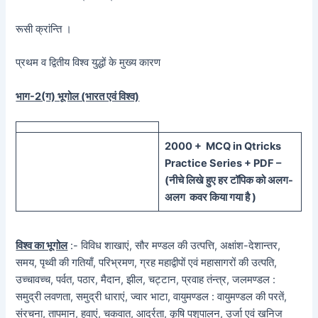
रूसी क्रांन्ति ।
प्रथम व द्वितीय विश्व युद्धों के मुख्य कारण
भाग-2(ग) भूगोल (भारत एवं विश्व)
20
00 + MCQ in Qtricks
Practice Series + PDF –
(
नीचे
लिखे हुए
हर टॉपिक को
अलग-
अलग कवर किया गया है )
विश्व का भूगोल
:- विविध शाखाएं, सौर मण्डल की उत्पत्ति, अक्षांश-देशान्तर,
समय, पृथ्वी की गतियाँ, परिभ्रमण, ग्रह महाद्वीपों एवं महासागरों की उत्पति,
उच्चावच्च, पर्वत, पठार, मैदान, झील, चट्टान, प्रवाह तंन्त्र, जलमण्डल :
समुद्री लवणता, समुद्री धाराएं, ज्वार भाटा, वायुमण्डल : वायुमण्डल की परतें,
संरचना, तापमान, हवाएं, चकवात, आर्द्रता, कृषि पशुपालन, उर्जा एवं खनिज