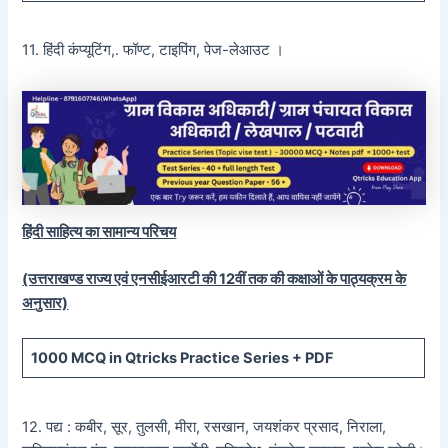
11. हिंदी कंप्यूटिंग,. फॉण्ट, टाइपिंग, पेज-लेआउट ।
हिंदी साहित्य का सामान्य परिचय
(उत्तराखण्ड राज्य एवं एनसीईआरटी की 12वीं तक की कक्षाओं के पाठ्यक्रम के
अनुसार)
1000 MCQ
in Qtricks Practice Series +
PDF
12. पद्य : कबीर, सूर, तुलसी, मीरा, रसखान, जयशंकर प्रसाद, निराला,