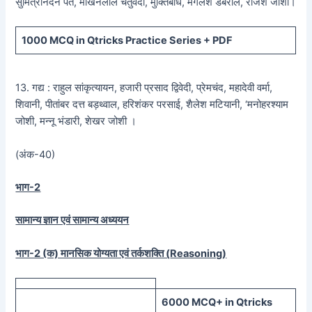
सुमित्रानंदन पंत, माखनलाल चतुर्वेदी, मुक्तिबोध, मंगलेश डबराल, राजेश जोशी।
1000 MCQ
in Qtricks Practice Series +
PDF
13. गद्य : राहुल सांकृत्यायन, हजारी प्रसाद द्विवेदी, प्रेमचंद, महादेवी वर्मा,
शिवानी, पीतांबर दत्त बड़थ्वाल, हरिशंकर परसाई, शैलेश मटियानी, ‘मनोहरश्याम
जोशी, मन्नू भंडारी, शेखर जोशी ।
(अंक-40)
भाग-2
सामान्य ज्ञान एवं सामान्य अध्ययन
भाग-2 (क) मानसिक योग्यता एवं तर्कशक्ति (
Reasoning)
60
00 MCQ
+
in
Qtricks