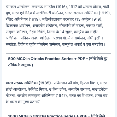
होमरूल आन्दोलन, लखनऊ समझौता (1916), 1917 की अगस्त घोषणा, गांधी
युग, भारत एवं विदेश में क्रांतिकारी आंदोलन, भारत सरकार अधिनियम (1919),
रॉलेट अधिनियम (1919), जलियाँवालाबाग नरसंहार (13 अप्रैल 1919),
खिलाफत आंदोलन, असहयोग आंदोलन, चौराचौरी की घटना, स्वराज पार्टी,
साइमन कमीशन, नेहरू रिपोर्ट, जिन्ना के 14 सूत्र, कांग्रेस का लाहौर
अधिवेशन, सविनय अवक्षा आंदोलन, प्रथम गोलमेज सम्मेलन, गांधी इरविन
सम्झौता, द्वितीय व तृतीय गोलमेग्न सम्मेलन, कम्युनंल अवार्ड व पूना समझौता।
5
00 MCQ in Qtricks Practice Series + PDF – (
नीचे
लिखे हुए
टॉपिक के अनुसार)
भारत सरकार अधिनियम (1935)
– पाकिस्तान की मांग, क्रिप्स मिशन, भारत
छोड़ो आन्दोलन, कैबिनेट मिशन, उ हिन्द फ़ौज, अन्तरिम सरकार, माउन्टबेटेन
योजना, भारतीय स्वतंत्रता अधिनियम (1947), भारत का विभाजन, आजा बाद
के भारत की मुख्य घटनाएँ।
10
00 MCQ in Qtricks Practice Series + PDF – (
नीचे
लिखे