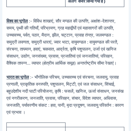
अलग कवर किया गया है )
विश्व का भूगोल
:- विविध शाखाएं, सौर मण्डल की उत्पत्ति, अक्षांश-देशान्तर,
समय, पृथ्वी की गतियाँ, परिभ्रमण, ग्रह महाद्वीपों एवं महासागरों की उत्पति,
उच्चावच्च, पर्वत, पठार, मैदान, झील, चट्टान, प्रवाह तंन्त्र, जलमण्डल :
समुद्री लवणता, समुद्री धाराएं, ज्वार भाटा, वायुमण्डल : वायुमण्डल की परतें,
संरचना, तापमान, हवाएं, चकवात, आर्द्रता, कृषि पशुपालन, उर्जा एवं खनिज
संसाधन, उद्योग, जनसंख्या, प्रवास, प्रजातियां एवं जनजातियां, परिवहन,
वैश्विक तापन्न… व्यापार (क्षेत्रीय आर्थिक समूह) अन्तर्राष्ट्रीय सीमा रेखाएं।
भारत का भूगोल
:- भौगोलिक परिचय, उच्चावच्च एवं संरचना, जलवायु, प्रवाह
प्रणाली, प्राकृतिक वनस्पति, पशुपालन, मिट्टी, एवं जल संसाधन, सिंचाई,
बहुउद्देशीय नदी घाटी परियोजना, कृषि : फसलें, खनिज, ऊर्जा संसाधन, जनसंख
एवं नगरीकरण, जनजाति, प्रवास, परिवहन, संचार, विदेश व्यापार, अधिवास,
जनजाति, पर्यावरणीय संकट : हवा, पानी, मृदा प्रदूषण, जलवायु परिवर्तन : कारण
एवं प्रभाव ।