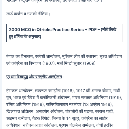
भारतीय राष्ट्रीय कांग्रेस की स्थापना; उदारयादी व अतिवादी दल।
लार्ड कर्जन व उसकी नीतियां।
20
00 MCQ in Qtricks Practice Series + PDF – (
नीचे
लिखे
हुए टॉपिक के अनुसार)
बंगाल का विभाजन, स्ववेशी आन्दोलन, मुस्लिम लीग की स्थापना, सूरत अधिवेशन
एवं कांग्रेस का विभाजन (1907), मार्ले मिन्टो सुधार (1909)
प्रथम विश्वयुद्ध और राष्ट्रीय आन्दोलन
–
होमरूल आन्दोलन, लखनऊ समझौता (1916), 1917 की अगस्त घोषणा, गांधी
युग, भारत एवं विदेश में क्रांतिकारी आंदोलन, भारत सरकार अधिनियम (1919),
रॉलेट अधिनियम (1919), जलियाँवालाबाग नरसंहार (13 अप्रैल 1919),
खिलाफत आंदोलन, असहयोग आंदोलन, चौराचौरी की घटना, स्वराज पार्टी,
साइमन कमीशन, नेहरू रिपोर्ट, जिन्ना के 14 सूत्र, कांग्रेस का लाहौर
अधिवेशन, सविनय अवक्षा आंदोलन, प्रथम गोलमेज सम्मेलन, गांधी इरविन