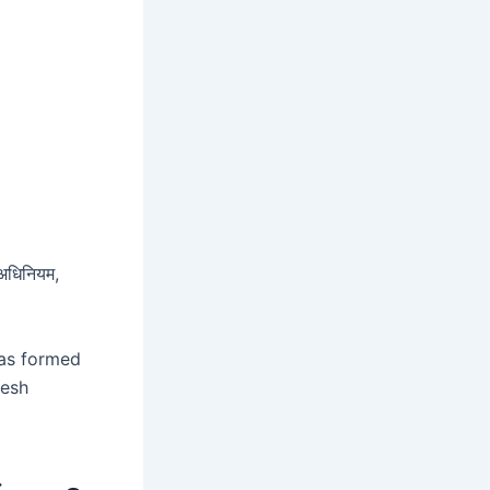
 अधिनियम,
was formed
desh