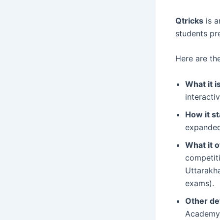
Qtricks
is a
students pr
Here are the
What it is
interacti
How it st
expanded 
What it o
competiti
Uttarakha
exams).
Other det
Academy.