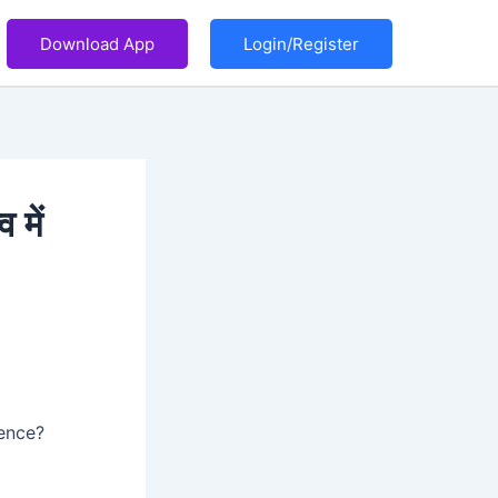
Download App
Login/Register
 में
tence?