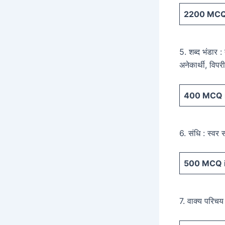
2200
MCQ 
5. शब्द भंडार :
अनेकार्थी, विपर
400
MCQ i
6. संधि : स्वर 
500
MCQ i
7. वाक्य परिचय 