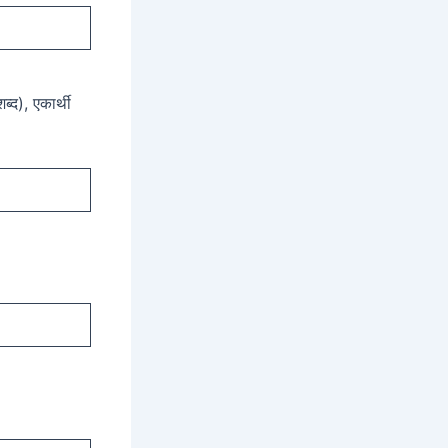
ब्द), एकार्थी