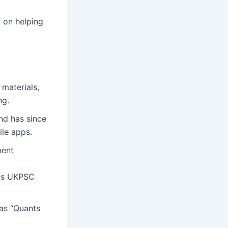
d on helping
materials,
ng.
nd has since
ile apps.
ment
ous UKPSC
 as “Quants