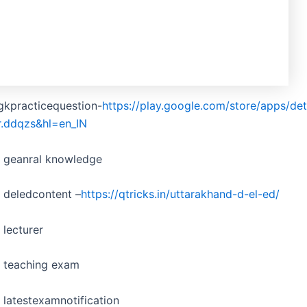
gkpracticequestion-
https://play.google.com/store/apps/det
r.ddqzs&hl=en_IN
d geanral knowledge
 deledcontent –
https://qtricks.in/uttarakhand-d-el-ed/
 lecturer
d teaching exam
 latestexamnotification