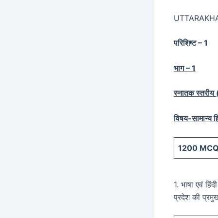
UTTARAKH
परिशिष्ट – 1
भाग – 1
स्नातक स्तरीय (स
विषय-सामान्य हि
1200
MCQ 
1. भाषा एवं हिं
प्रदेश की प्रम