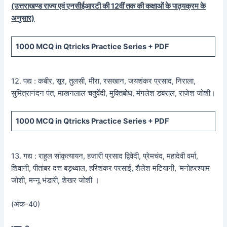
(उत्तराखण्ड राज्य एवं एनसीईआरटी की 12वीं तक की कक्षाओं के पाठ्यक्रम के
अनुसार)
1000 MCQ
in Qtricks Practice Series +
PDF
12. पद्य : कबीर, सूर, तुलसी, मीरा, रसखान, जयशंकर प्रसाद, निराला,
सुमित्रानंदन पंत, माखनलाल चतुर्वेदी, मुक्तिबोध, मंगलेश डबराल, राजेश जोशी।
1000 MCQ
in Qtricks Practice Series +
PDF
13. गद्य : राहुल सांकृत्यायन, हजारी प्रसाद द्विवेदी, प्रेमचंद, महादेवी वर्मा,
शिवानी, पीतांबर दत्त बड़थ्वाल, हरिशंकर परसाई, शैलेश मटियानी, ‘मनोहरश्याम
जोशी, मन्नू भंडारी, शेखर जोशी ।
(अंक-40)