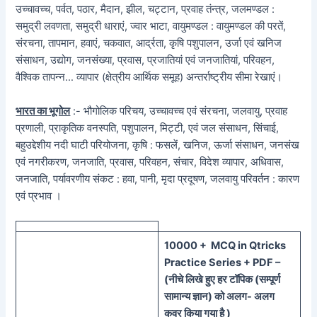
उच्चावच्च, पर्वत, पठार, मैदान, झील, चट्टान, प्रवाह तंन्त्र, जलमण्डल :
समुद्री लवणता, समुद्री धाराएं, ज्वार भाटा, वायुमण्डल : वायुमण्डल की परतें,
संरचना, तापमान, हवाएं, चकवात, आर्द्रता, कृषि पशुपालन, उर्जा एवं खनिज
संसाधन, उद्योग, जनसंख्या, प्रवास, प्रजातियां एवं जनजातियां, परिवहन,
वैश्विक तापन्न… व्यापार (क्षेत्रीय आर्थिक समूह) अन्तर्राष्ट्रीय सीमा रेखाएं।
भारत का भूगोल
:- भौगोलिक परिचय, उच्चावच्च एवं संरचना, जलवायु, प्रवाह
प्रणाली, प्राकृतिक वनस्पति, पशुपालन, मिट्टी, एवं जल संसाधन, सिंचाई,
बहुउद्देशीय नदी घाटी परियोजना, कृषि : फसलें, खनिज, ऊर्जा संसाधन, जनसंख
एवं नगरीकरण, जनजाति, प्रवास, परिवहन, संचार, विदेश व्यापार, अधिवास,
जनजाति, पर्यावरणीय संकट : हवा, पानी, मृदा प्रदूषण, जलवायु परिवर्तन : कारण
एवं प्रभाव ।
100
00 + MCQ in Qtricks
Practice Series + PDF –
(
नीचे
लिखे हुए
हर टॉपिक
(
सम्पूर्ण
सामान्य ज्ञान) को
अलग- अलग
कवर किया गया है )