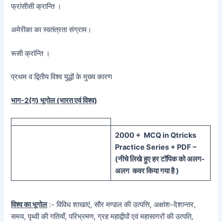
फ्रांसीसी क्रान्ति ।
अमेरीका का स्वतंत्रता संग्राम।
रूसी क्रांन्ति ।
प्रथम व द्वितीय विश्व युद्धों के मुख्य कारण
भाग-2(ग) भूगोल (भारत एवं विश्व)
20
00 + MCQ in Qtricks
Practice Series + PDF –
(
नीचे
लिखे हुए
हर टॉपिक को
अलग-
अलग कवर किया गया है )
विश्व का भूगोल
:- विविध शाखाएं, सौर मण्डल की उत्पत्ति, अक्षांश-देशान्तर,
समय, पृथ्वी की गतियाँ, परिभ्रमण, ग्रह महाद्वीपों एवं महासागरों की उत्पति,