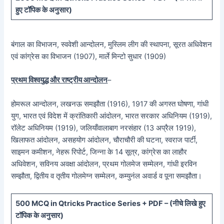
हुए टॉपिक के अनुसार)
बंगाल का विभाजन, स्ववेशी आन्दोलन, मुस्लिम लीग की स्थापना, सूरत अधिवेशन
एवं कांग्रेस का विभाजन (1907), मार्ले मिन्टो सुधार (1909)
प्रथम विश्वयुद्ध और राष्ट्रीय आन्दोलन
–
होमरूल आन्दोलन, लखनऊ समझौता (1916), 1917 की अगस्त घोषणा, गांधी
युग, भारत एवं विदेश में क्रांतिकारी आंदोलन, भारत सरकार अधिनियम (1919),
रॉलेट अधिनियम (1919), जलियाँवालाबाग नरसंहार (13 अप्रैल 1919),
खिलाफत आंदोलन, असहयोग आंदोलन, चौराचौरी की घटना, स्वराज पार्टी,
साइमन कमीशन, नेहरू रिपोर्ट, जिन्ना के 14 सूत्र, कांग्रेस का लाहौर
अधिवेशन, सविनय अवक्षा आंदोलन, प्रथम गोलमेज सम्मेलन, गांधी इरविन
सम्झौता, द्वितीय व तृतीय गोलमेग्न सम्मेलन, कम्युनंल अवार्ड व पूना समझौता।
5
00 MCQ in Qtricks Practice Series + PDF – (
नीचे
लिखे हुए
टॉपिक के अनुसार)