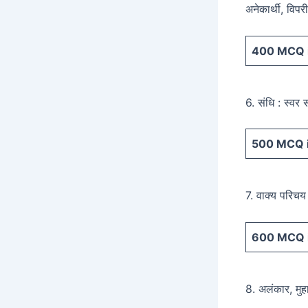
अनेकार्थी, विपर
400
MCQ i
6. संधि : स्वर 
500
MCQ i
7. वाक्य परिचय 
600
MCQ i
8. अलंकार, मुहा