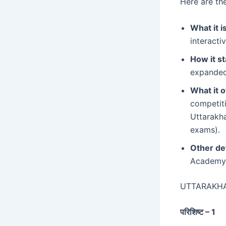
Here are the
What it is
interacti
How it st
expanded 
What it o
competiti
Uttarakha
exams).
Other det
Academy.
UTTARAKH
परिशिष्ट – 1