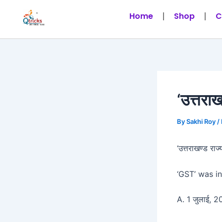
Skip
Post
Home
Shop
C
to
navigation
content
‘उत्तरा
By
Sakhi Roy
/
‘उत्तराखण्ड राज
‘GST’ was in
A. 1 जुलाई, 