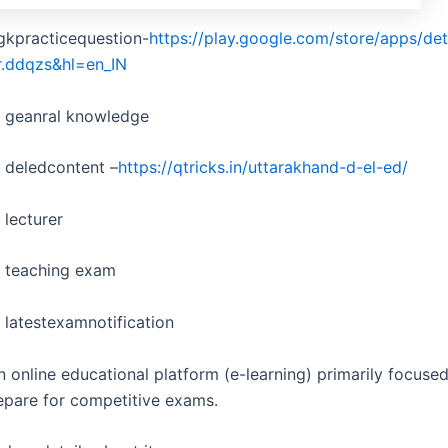
gkpracticequestion-
https://play.google.com/store/apps/det
r.ddqzs&hl=en_IN
d geanral knowledge
 deledcontent –
https://qtricks.in/uttarakhand-d-el-ed/
 lecturer
d teaching exam
 latestexamnotification
n online educational platform (e-learning) primarily focuse
epare for competitive exams.