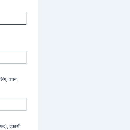
 लिंग, वचन,
ब्द), एकार्थी