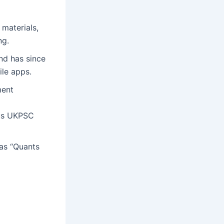
materials,
ng.
nd has since
ile apps.
ment
ous UKPSC
 as “Quants