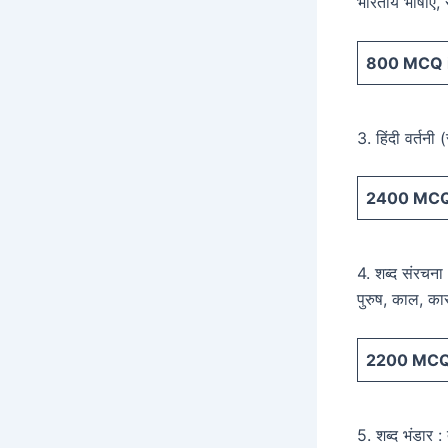
भारतीय भाषाएँ, 
800
MCQ i
3. हिंदी वर्तनी (
2400
MCQ 
4. शब्द संरचना :
पुरुष, काल, क
2200
MCQ 
5. शब्द भंडार :