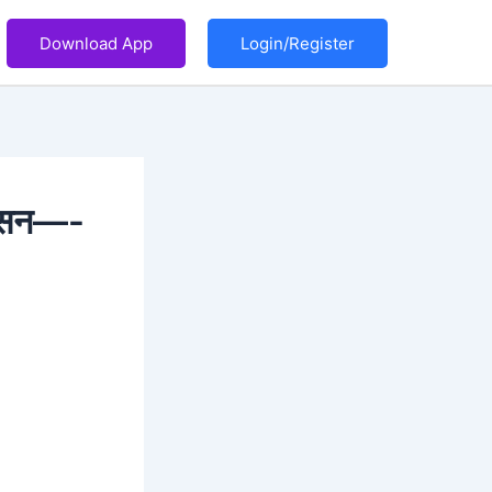
Download App
Login/Register
ुई सन—-