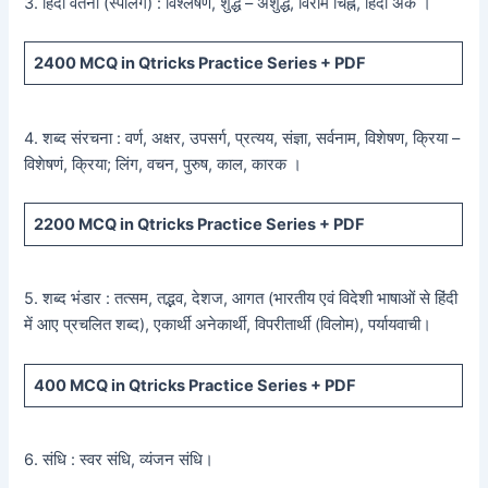
3. हिंदी वर्तनी (स्पैलिंग) : विश्लेषण, शुद्ध – अशुद्ध, विराम चिह्न, हिंदी अंक ।
2400
MCQ in Qtricks Practice Series +
PDF
4. शब्द संरचना : वर्ण, अक्षर, उपसर्ग, प्रत्यय, संज्ञा, सर्वनाम, विशेषण, क्रिया –
विशेषणं, क्रिया; लिंग, वचन, पुरुष, काल, कारक ।
2200
MCQ in Qtricks Practice Series +
PDF
5. शब्द भंडार : तत्सम, तद्भव, देशज, आगत (भारतीय एवं विदेशी भाषाओं से हिंदी
में आए प्रचलित शब्द), एकार्थी अनेकार्थी, विपरीतार्थी (विलोम), पर्यायवाची।
400
MCQ in Qtricks Practice Series +
PDF
6. संधि : स्वर संधि, व्यंजन संधि।