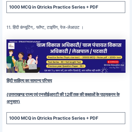
1000 MCQ
in Qtricks Practice Series +
PDF
11. हिंदी कंप्यूटिंग,. फॉण्ट, टाइपिंग, पेज-लेआउट ।
हिंदी साहित्य का सामान्य परिचय
(उत्तराखण्ड राज्य एवं एनसीईआरटी की 12वीं तक की कक्षाओं के पाठ्यक्रम के
अनुसार)
1000 MCQ
in Qtricks Practice Series +
PDF