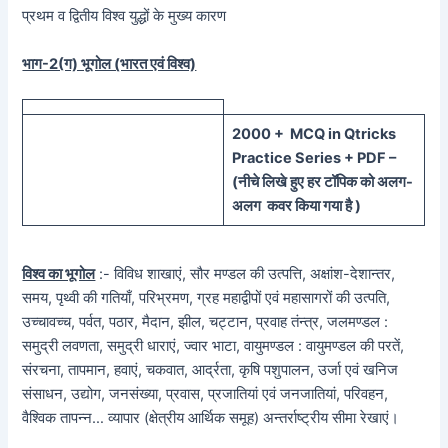
प्रथम व द्वितीय विश्व युद्धों के मुख्य कारण
भाग-2(ग) भूगोल (भारत एवं विश्व)
20
00 + MCQ in Qtricks
Practice Series + PDF –
(
नीचे
लिखे हुए
हर टॉपिक को
अलग-
अलग कवर किया गया है )
विश्व का भूगोल
:- विविध शाखाएं, सौर मण्डल की उत्पत्ति, अक्षांश-देशान्तर,
समय, पृथ्वी की गतियाँ, परिभ्रमण, ग्रह महाद्वीपों एवं महासागरों की उत्पति,
उच्चावच्च, पर्वत, पठार, मैदान, झील, चट्टान, प्रवाह तंन्त्र, जलमण्डल :
समुद्री लवणता, समुद्री धाराएं, ज्वार भाटा, वायुमण्डल : वायुमण्डल की परतें,
संरचना, तापमान, हवाएं, चकवात, आर्द्रता, कृषि पशुपालन, उर्जा एवं खनिज
संसाधन, उद्योग, जनसंख्या, प्रवास, प्रजातियां एवं जनजातियां, परिवहन,
वैश्विक तापन्न… व्यापार (क्षेत्रीय आर्थिक समूह) अन्तर्राष्ट्रीय सीमा रेखाएं।