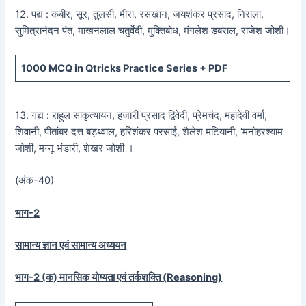
12. पद्य : कबीर, सूर, तुलसी, मीरा, रसखान, जयशंकर प्रसाद, निराला,
सुमित्रानंदन पंत, माखनलाल चतुर्वेदी, मुक्तिबोध, मंगलेश डबराल, राजेश जोशी।
1000 MCQ
in Qtricks Practice Series +
PDF
13. गद्य : राहुल सांकृत्यायन, हजारी प्रसाद द्विवेदी, प्रेमचंद, महादेवी वर्मा,
शिवानी, पीतांबर दत्त बड़थ्वाल, हरिशंकर परसाई, शैलेश मटियानी, ‘मनोहरश्याम
जोशी, मन्नू भंडारी, शेखर जोशी ।
(अंक-40)
भाग-2
सामान्य ज्ञान एवं सामान्य अध्ययन
भाग-2 (क) मानसिक योग्यता एवं तर्कशक्ति (
Reasoning)