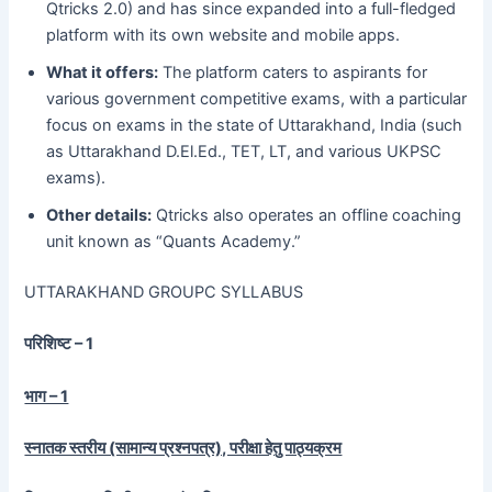
Qtricks 2.0) and has since expanded into a full-fledged
platform with its own website and mobile apps.
What it offers:
The platform caters to aspirants for
various government competitive exams, with a particular
focus on exams in the state of Uttarakhand, India (such
as Uttarakhand D.El.Ed., TET, LT, and various UKPSC
exams).
Other details:
Qtricks also operates an offline coaching
unit known as “Quants Academy.”
UTTARAKHAND GROUPC SYLLABUS
परिशिष्ट – 1
भाग – 1
स्नातक स्तरीय (सामान्य प्रश्नपत्र), परीक्षा हेतु पाठ्यक्रम