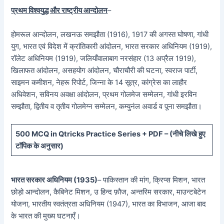
प्रथम विश्वयुद्ध और राष्ट्रीय आन्दोलन
–
होमरूल आन्दोलन, लखनऊ समझौता (1916), 1917 की अगस्त घोषणा, गांधी
युग, भारत एवं विदेश में क्रांतिकारी आंदोलन, भारत सरकार अधिनियम (1919),
रॉलेट अधिनियम (1919), जलियाँवालाबाग नरसंहार (13 अप्रैल 1919),
खिलाफत आंदोलन, असहयोग आंदोलन, चौराचौरी की घटना, स्वराज पार्टी,
साइमन कमीशन, नेहरू रिपोर्ट, जिन्ना के 14 सूत्र, कांग्रेस का लाहौर
अधिवेशन, सविनय अवक्षा आंदोलन, प्रथम गोलमेज सम्मेलन, गांधी इरविन
सम्झौता, द्वितीय व तृतीय गोलमेग्न सम्मेलन, कम्युनंल अवार्ड व पूना समझौता।
5
00 MCQ in Qtricks Practice Series + PDF – (
नीचे
लिखे हुए
टॉपिक के अनुसार)
भारत सरकार अधिनियम (1935)
– पाकिस्तान की मांग, क्रिप्स मिशन, भारत
छोड़ो आन्दोलन, कैबिनेट मिशन, उ हिन्द फ़ौज, अन्तरिम सरकार, माउन्टबेटेन
योजना, भारतीय स्वतंत्रता अधिनियम (1947), भारत का विभाजन, आजा बाद
के भारत की मुख्य घटनाएँ।