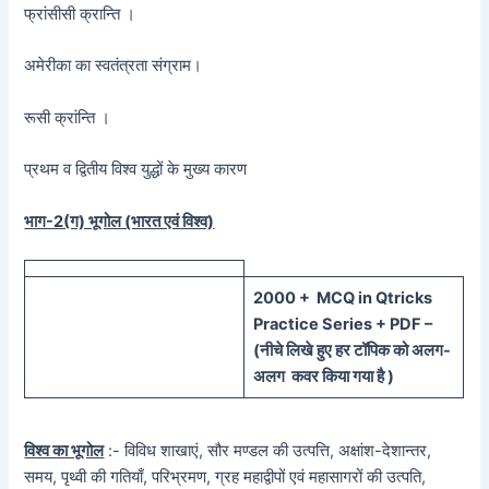
फ्रांसीसी क्रान्ति ।
अमेरीका का स्वतंत्रता संग्राम।
रूसी क्रांन्ति ।
प्रथम व द्वितीय विश्व युद्धों के मुख्य कारण
भाग-2(ग) भूगोल (भारत एवं विश्व)
20
00 + MCQ in Qtricks
Practice Series + PDF –
(
नीचे
लिखे हुए
हर टॉपिक को
अलग-
अलग कवर किया गया है )
विश्व का भूगोल
:- विविध शाखाएं, सौर मण्डल की उत्पत्ति, अक्षांश-देशान्तर,
समय, पृथ्वी की गतियाँ, परिभ्रमण, ग्रह महाद्वीपों एवं महासागरों की उत्पति,