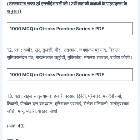
(उत्तराखण्ड राज्य एवं एनसीईआरटी की 12वीं तक की कक्षाओं के पाठ्यक्रम के
अनुसार)
1000 MCQ
in Qtricks Practice Series +
PDF
12. पद्य : कबीर, सूर, तुलसी, मीरा, रसखान, जयशंकर प्रसाद, निराला,
सुमित्रानंदन पंत, माखनलाल चतुर्वेदी, मुक्तिबोध, मंगलेश डबराल, राजेश जोशी।
1000 MCQ
in Qtricks Practice Series +
PDF
13. गद्य : राहुल सांकृत्यायन, हजारी प्रसाद द्विवेदी, प्रेमचंद, महादेवी वर्मा,
शिवानी, पीतांबर दत्त बड़थ्वाल, हरिशंकर परसाई, शैलेश मटियानी, ‘मनोहरश्याम
जोशी, मन्नू भंडारी, शेखर जोशी ।
(अंक-40)