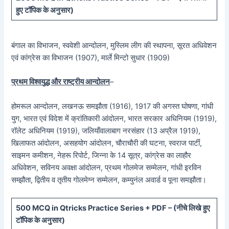
हुए टॉपिक के अनुसार)
बंगाल का विभाजन, स्ववेशी आन्दोलन, मुस्लिम लीग की स्थापना, सूरत अधिवेशन
एवं कांग्रेस का विभाजन (1907), मार्ले मिन्टो सुधार (1909)
प्रथम विश्वयुद्ध और राष्ट्रीय आन्दोलन
–
होमरूल आन्दोलन, लखनऊ समझौता (1916), 1917 की अगस्त घोषणा, गांधी
युग, भारत एवं विदेश में क्रांतिकारी आंदोलन, भारत सरकार अधिनियम (1919),
रॉलेट अधिनियम (1919), जलियाँवालाबाग नरसंहार (13 अप्रैल 1919),
खिलाफत आंदोलन, असहयोग आंदोलन, चौराचौरी की घटना, स्वराज पार्टी,
साइमन कमीशन, नेहरू रिपोर्ट, जिन्ना के 14 सूत्र, कांग्रेस का लाहौर
अधिवेशन, सविनय अवक्षा आंदोलन, प्रथम गोलमेज सम्मेलन, गांधी इरविन
सम्झौता, द्वितीय व तृतीय गोलमेग्न सम्मेलन, कम्युनंल अवार्ड व पूना समझौता।
5
00 MCQ in Qtricks Practice Series + PDF – (
नीचे
लिखे हुए
टॉपिक के अनुसार)