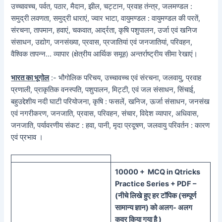
उच्चावच्च, पर्वत, पठार, मैदान, झील, चट्टान, प्रवाह तंन्त्र, जलमण्डल :
समुद्री लवणता, समुद्री धाराएं, ज्वार भाटा, वायुमण्डल : वायुमण्डल की परतें,
संरचना, तापमान, हवाएं, चकवात, आर्द्रता, कृषि पशुपालन, उर्जा एवं खनिज
संसाधन, उद्योग, जनसंख्या, प्रवास, प्रजातियां एवं जनजातियां, परिवहन,
वैश्विक तापन्न… व्यापार (क्षेत्रीय आर्थिक समूह) अन्तर्राष्ट्रीय सीमा रेखाएं।
भारत का भूगोल
:- भौगोलिक परिचय, उच्चावच्च एवं संरचना, जलवायु, प्रवाह
प्रणाली, प्राकृतिक वनस्पति, पशुपालन, मिट्टी, एवं जल संसाधन, सिंचाई,
बहुउद्देशीय नदी घाटी परियोजना, कृषि : फसलें, खनिज, ऊर्जा संसाधन, जनसंख
एवं नगरीकरण, जनजाति, प्रवास, परिवहन, संचार, विदेश व्यापार, अधिवास,
जनजाति, पर्यावरणीय संकट : हवा, पानी, मृदा प्रदूषण, जलवायु परिवर्तन : कारण
एवं प्रभाव ।
100
00 + MCQ in Qtricks
Practice Series + PDF –
(
नीचे
लिखे हुए
हर टॉपिक
(
सम्पूर्ण
सामान्य ज्ञान) को
अलग- अलग
कवर किया गया है )