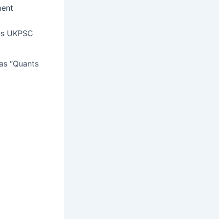
ment
ous UKPSC
 as “Quants