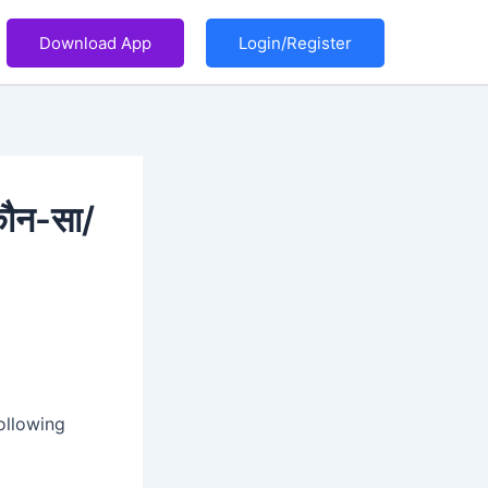
Download App
Login/Register
 कौन-सा/
ollowing