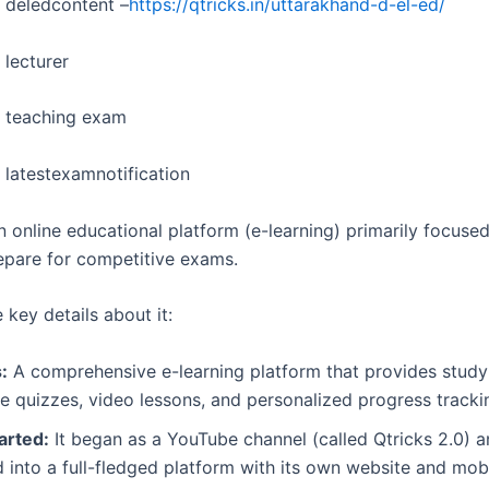
 deledcontent –
https://qtricks.in/uttarakhand-d-el-ed/
 lecturer
d teaching exam
 latestexamnotification
n online educational platform (e-learning) primarily focuse
epare for competitive exams.
 key details about it:
:
A comprehensive e-learning platform that provides study 
ve quizzes, video lessons, and personalized progress tracki
arted:
It began as a YouTube channel (called Qtricks 2.0) a
into a full-fledged platform with its own website and mob