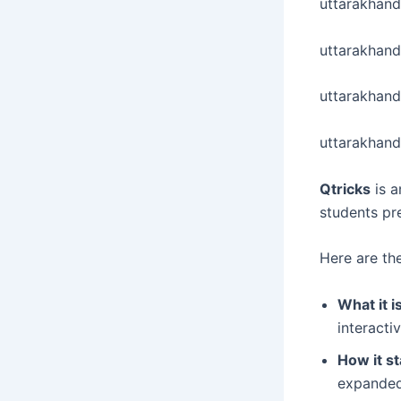
uttarakhand
uttarakhand
uttarakhan
uttarakhand
Qtricks
is a
students pr
Here are the
What it is
interacti
How it st
expanded 