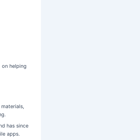
d on helping
materials,
ng.
nd has since
ile apps.