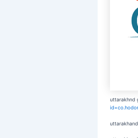
uttarakhnd 
id=co.hodo
uttarakhan