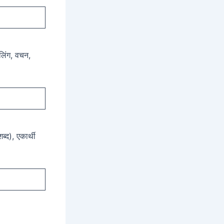
 लिंग, वचन,
ब्द), एकार्थी