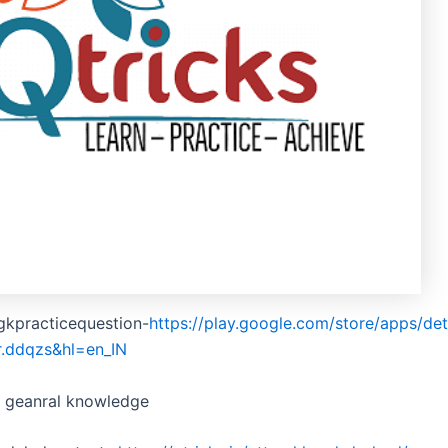
gkpracticequestion-
https://play.google.com/store/apps/det
r.ddqzs&hl=en_IN
d geanral knowledge