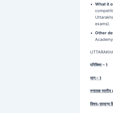
What it o
competiti
Uttarakha
exams).
Other det
Academy.
UTTARAKH
परिशिष्ट – 1
भाग – 1
स्नातक स्तरीय (स
विषय-सामान्य हि