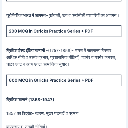
यूरोपियों का भारत में आगमन
– पुर्तगाली, उच व फ्रांसीसी व्यापारियों का आगमन।
200 MCQ in Qtricks Practice Series + PDF
ब्रिटिश ईस्ट इंडिया कम्पनी
-(1757-1858)- भारत में साम्राज्य विस्तारः
आर्थिक नीति व उसके प्रभाव; प्रशासनिक नीतियाँ; ‘गवर्नर व गवर्नर जनरल;
चार्टर एक्ट व अन्य एक्टः सामाजिक सुधार।
600 MCQ in Qtricks Practice Series + PDF
ब्रिटिश शासनं (
1858-1947)
1857 का विद्रोह- कारण, मुख्य घटनाएँ व प्रभाव।
वायसराय व उनकी नीतियाँ।