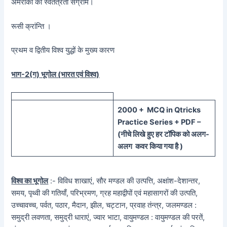
अमेरीका का स्वतंत्रता संग्राम।
रूसी क्रांन्ति ।
प्रथम व द्वितीय विश्व युद्धों के मुख्य कारण
भाग-2(ग) भूगोल (भारत एवं विश्व)
20
00 + MCQ in Qtricks
Practice Series + PDF –
(
नीचे
लिखे हुए
हर टॉपिक को
अलग-
अलग कवर किया गया है )
विश्व का भूगोल
:- विविध शाखाएं, सौर मण्डल की उत्पत्ति, अक्षांश-देशान्तर,
समय, पृथ्वी की गतियाँ, परिभ्रमण, ग्रह महाद्वीपों एवं महासागरों की उत्पति,
उच्चावच्च, पर्वत, पठार, मैदान, झील, चट्टान, प्रवाह तंन्त्र, जलमण्डल :
समुद्री लवणता, समुद्री धाराएं, ज्वार भाटा, वायुमण्डल : वायुमण्डल की परतें,