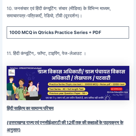
10. जनसंचार एवं हिंदी कंप्यूटिंग: संचार (मीडिया) के विभिन्न माध्यम,
समाचारपत्र-पत्रिकाएँ, रेडियो, टीवी (दूरदर्शन)।
1000 MCQ
in Qtricks Practice Series +
PDF
11. हिंदी कंप्यूटिंग,. फॉण्ट, टाइपिंग, पेज-लेआउट ।
हिंदी साहित्य का सामान्य परिचय
(उत्तराखण्ड राज्य एवं एनसीईआरटी की 12वीं तक की कक्षाओं के पाठ्यक्रम के
अनुसार)