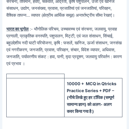
संरचना, तापमान, हवाएं, चकवात, आर्द्रता, कृषि पशुपालन, उर्जा एवं खनिज
संसाधन, उद्योग, जनसंख्या, प्रवास, प्रजातियां एवं जनजातियां, परिवहन,
वैश्विक तापन्न… व्यापार (क्षेत्रीय आर्थिक समूह) अन्तर्राष्ट्रीय सीमा रेखाएं।
भारत का भूगोल
:- भौगोलिक परिचय, उच्चावच्च एवं संरचना, जलवायु, प्रवाह
प्रणाली, प्राकृतिक वनस्पति, पशुपालन, मिट्टी, एवं जल संसाधन, सिंचाई,
बहुउद्देशीय नदी घाटी परियोजना, कृषि : फसलें, खनिज, ऊर्जा संसाधन, जनसंख
एवं नगरीकरण, जनजाति, प्रवास, परिवहन, संचार, विदेश व्यापार, अधिवास,
जनजाति, पर्यावरणीय संकट : हवा, पानी, मृदा प्रदूषण, जलवायु परिवर्तन : कारण
एवं प्रभाव ।
100
00 + MCQ in Qtricks
Practice Series + PDF –
(
नीचे
लिखे हुए
हर टॉपिक
(
सम्पूर्ण
सामान्य ज्ञान) को
अलग- अलग
कवर किया गया है )