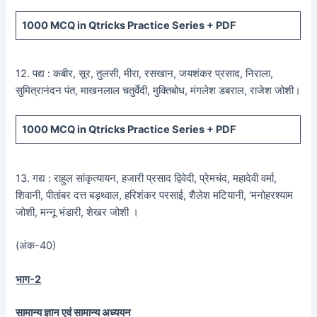
1000 MCQ
in Qtricks Practice Series +
PDF
12. पद्य : कबीर, सूर, तुलसी, मीरा, रसखान, जयशंकर प्रसाद, निराला,
सुमित्रानंदन पंत, माखनलाल चतुर्वेदी, मुक्तिबोध, मंगलेश डबराल, राजेश जोशी।
1000 MCQ
in Qtricks Practice Series +
PDF
13. गद्य : राहुल सांकृत्यायन, हजारी प्रसाद द्विवेदी, प्रेमचंद, महादेवी वर्मा,
शिवानी, पीतांबर दत्त बड़थ्वाल, हरिशंकर परसाई, शैलेश मटियानी, ‘मनोहरश्याम
जोशी, मन्नू भंडारी, शेखर जोशी ।
(अंक-40)
भाग-2
सामान्य ज्ञान एवं सामान्य अध्ययन