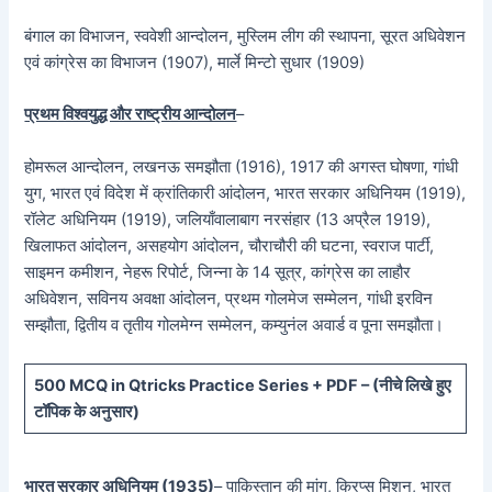
बंगाल का विभाजन, स्ववेशी आन्दोलन, मुस्लिम लीग की स्थापना, सूरत अधिवेशन
एवं कांग्रेस का विभाजन (1907), मार्ले मिन्टो सुधार (1909)
प्रथम विश्वयुद्ध और राष्ट्रीय आन्दोलन
–
होमरूल आन्दोलन, लखनऊ समझौता (1916), 1917 की अगस्त घोषणा, गांधी
युग, भारत एवं विदेश में क्रांतिकारी आंदोलन, भारत सरकार अधिनियम (1919),
रॉलेट अधिनियम (1919), जलियाँवालाबाग नरसंहार (13 अप्रैल 1919),
खिलाफत आंदोलन, असहयोग आंदोलन, चौराचौरी की घटना, स्वराज पार्टी,
साइमन कमीशन, नेहरू रिपोर्ट, जिन्ना के 14 सूत्र, कांग्रेस का लाहौर
अधिवेशन, सविनय अवक्षा आंदोलन, प्रथम गोलमेज सम्मेलन, गांधी इरविन
सम्झौता, द्वितीय व तृतीय गोलमेग्न सम्मेलन, कम्युनंल अवार्ड व पूना समझौता।
5
00 MCQ in Qtricks Practice Series + PDF – (
नीचे
लिखे हुए
टॉपिक के अनुसार)
भारत सरकार अधिनियम (1935)
– पाकिस्तान की मांग, क्रिप्स मिशन, भारत