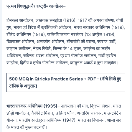
प्रथम विश्वयुद्ध और राष्ट्रीय आन्दोलन
–
होमरूल आन्दोलन, लखनऊ समझौता (1916), 1917 की अगस्त घोषणा, गांधी
युग, भारत एवं विदेश में क्रांतिकारी आंदोलन, भारत सरकार अधिनियम (1919),
रॉलेट अधिनियम (1919), जलियाँवालाबाग नरसंहार (13 अप्रैल 1919),
खिलाफत आंदोलन, असहयोग आंदोलन, चौराचौरी की घटना, स्वराज पार्टी,
साइमन कमीशन, नेहरू रिपोर्ट, जिन्ना के 14 सूत्र, कांग्रेस का लाहौर
अधिवेशन, सविनय अवक्षा आंदोलन, प्रथम गोलमेज सम्मेलन, गांधी इरविन
सम्झौता, द्वितीय व तृतीय गोलमेग्न सम्मेलन, कम्युनंल अवार्ड व पूना समझौता।
5
00 MCQ in Qtricks Practice Series + PDF – (
नीचे
लिखे हुए
टॉपिक के अनुसार)
भारत सरकार अधिनियम (1935)
– पाकिस्तान की मांग, क्रिप्स मिशन, भारत
छोड़ो आन्दोलन, कैबिनेट मिशन, उ हिन्द फ़ौज, अन्तरिम सरकार, माउन्टबेटेन
योजना, भारतीय स्वतंत्रता अधिनियम (1947), भारत का विभाजन, आजा बाद
के भारत की मुख्य घटनाएँ।