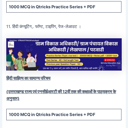
1000 MCQ
in Qtricks Practice Series +
PDF
11. हिंदी कंप्यूटिंग,. फॉण्ट, टाइपिंग, पेज-लेआउट ।
हिंदी साहित्य का सामान्य परिचय
(उत्तराखण्ड राज्य एवं एनसीईआरटी की 12वीं तक की कक्षाओं के पाठ्यक्रम के
अनुसार)
1000 MCQ
in Qtricks Practice Series +
PDF