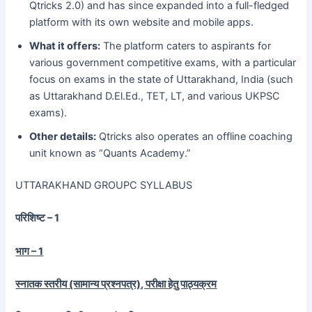
Qtricks 2.0) and has since expanded into a full-fledged
platform with its own website and mobile apps.
What it offers:
The platform caters to aspirants for
various government competitive exams, with a particular
focus on exams in the state of Uttarakhand, India (such
as Uttarakhand D.El.Ed., TET, LT, and various UKPSC
exams).
Other details:
Qtricks also operates an offline coaching
unit known as “Quants Academy.”
UTTARAKHAND GROUPC SYLLABUS
परिशिष्ट – 1
भाग – 1
स्नातक स्तरीय (सामान्य प्रश्नपत्र), परीक्षा हेतु पाठ्यक्रम