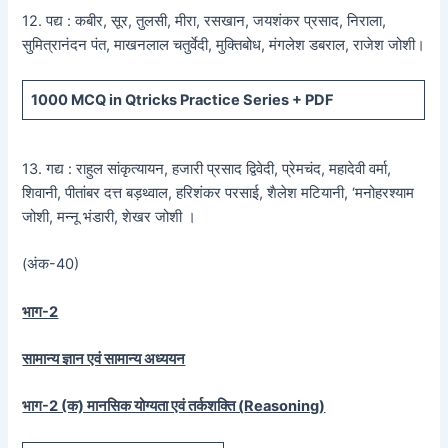
12. पद्य : कबीर, सूर, तुलसी, मीरा, रसखान, जयशंकर प्रसाद, निराला,
सुमित्रानंदन पंत, माखनलाल चतुर्वेदी, मुक्तिबोध, मंगलेश डबराल, राजेश जोशी।
1000 MCQ
in Qtricks Practice Series +
PDF
13. गद्य : राहुल सांकृत्यायन, हजारी प्रसाद द्विवेदी, प्रेमचंद, महादेवी वर्मा,
शिवानी, पीतांबर दत्त बड़थ्वाल, हरिशंकर परसाई, शैलेश मटियानी, ‘मनोहरश्याम
जोशी, मन्नू भंडारी, शेखर जोशी ।
(अंक-40)
भाग-2
सामान्य ज्ञान एवं सामान्य अध्ययन
भाग-2 (क) मानसिक योग्यता एवं तर्कशक्ति (
Reasoning)