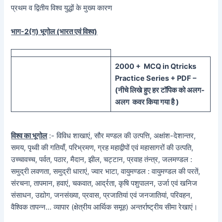
प्रथम व द्वितीय विश्व युद्धों के मुख्य कारण
भाग-2(ग) भूगोल (भारत एवं विश्व)
20
00 + MCQ in Qtricks
Practice Series + PDF –
(
नीचे
लिखे हुए
हर टॉपिक को
अलग-
अलग कवर किया गया है )
विश्व का भूगोल
:- विविध शाखाएं, सौर मण्डल की उत्पत्ति, अक्षांश-देशान्तर,
समय, पृथ्वी की गतियाँ, परिभ्रमण, ग्रह महाद्वीपों एवं महासागरों की उत्पति,
उच्चावच्च, पर्वत, पठार, मैदान, झील, चट्टान, प्रवाह तंन्त्र, जलमण्डल :
समुद्री लवणता, समुद्री धाराएं, ज्वार भाटा, वायुमण्डल : वायुमण्डल की परतें,
संरचना, तापमान, हवाएं, चकवात, आर्द्रता, कृषि पशुपालन, उर्जा एवं खनिज
संसाधन, उद्योग, जनसंख्या, प्रवास, प्रजातियां एवं जनजातियां, परिवहन,
वैश्विक तापन्न… व्यापार (क्षेत्रीय आर्थिक समूह) अन्तर्राष्ट्रीय सीमा रेखाएं।