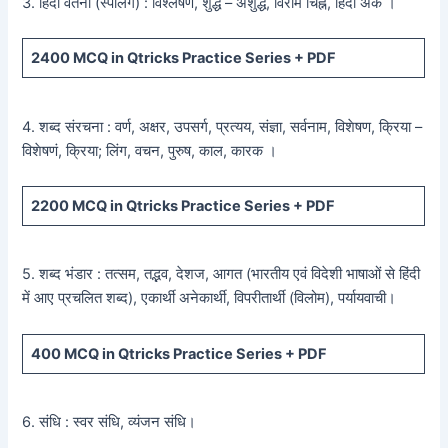
3. हिंदी वर्तनी (स्पैलिंग) : विश्लेषण, शुद्ध – अशुद्ध, विराम चिह्न, हिंदी अंक ।
2400
MCQ in Qtricks Practice Series +
PDF
4. शब्द संरचना : वर्ण, अक्षर, उपसर्ग, प्रत्यय, संज्ञा, सर्वनाम, विशेषण, क्रिया –
विशेषणं, क्रिया; लिंग, वचन, पुरुष, काल, कारक ।
2200
MCQ in Qtricks Practice Series +
PDF
5. शब्द भंडार : तत्सम, तद्भव, देशज, आगत (भारतीय एवं विदेशी भाषाओं से हिंदी
में आए प्रचलित शब्द), एकार्थी अनेकार्थी, विपरीतार्थी (विलोम), पर्यायवाची।
400
MCQ in Qtricks Practice Series +
PDF
6. संधि : स्वर संधि, व्यंजन संधि।