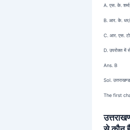
A. एस. के. शर
B. आर. के. ध
C. आर. एस. टो
D. उपरोक्त मे
Ans. B
Sol. उत्तराखण्ड
The first c
उत्तराखण
से कौन ह