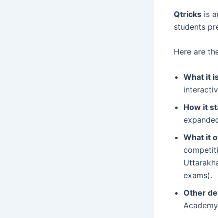
Qtricks
is a
students pr
Here are the
What it is
interacti
How it st
expanded 
What it o
competiti
Uttarakha
exams).
Other det
Academy.