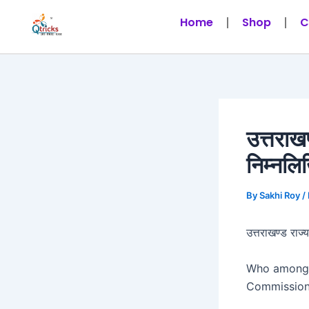
Skip
Post
Home
Shop
C
to
navigation
content
उत्तराख
निम्नलिख
By
Sakhi Roy
/
उत्तराखण्ड राज्
Who among t
Commissio