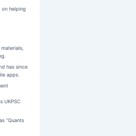
d on helping
materials,
ng.
nd has since
ile apps.
ment
ous UKPSC
 as “Quants