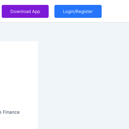
Download App
Login/Register
e Finance