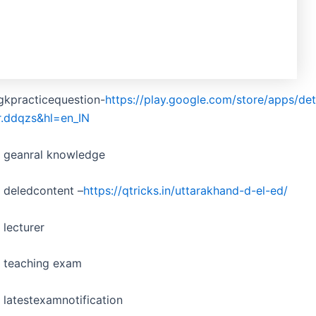
gkpracticequestion-
https://play.google.com/store/apps/det
r.ddqzs&hl=en_IN
d geanral knowledge
 deledcontent –
https://qtricks.in/uttarakhand-d-el-ed/
 lecturer
d teaching exam
 latestexamnotification