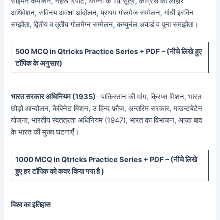
साइमन कमीशन, नेहरू रिपोर्ट, जिन्ना के 14 सूत्र, कांग्रेस का लाहौर
अधिवेशन, सविनय अवक्षा आंदोलन, प्रथम गोलमेज सम्मेलन, गांधी इरविन
सम्झौता, द्वितीय व तृतीय गोलमेग्न सम्मेलन, कम्युनंल अवार्ड व पूना समझौता।
5
00 MCQ in Qtricks Practice Series + PDF – (
नीचे
लिखे हुए
टॉपिक के अनुसार)
भारत सरकार अधिनियम (1935)
– पाकिस्तान की मांग, क्रिप्स मिशन, भारत
छोड़ो आन्दोलन, कैबिनेट मिशन, उ हिन्द फ़ौज, अन्तरिम सरकार, माउन्टबेटेन
योजना, भारतीय स्वतंत्रता अधिनियम (1947), भारत का विभाजन, आजा बाद
के भारत की मुख्य घटनाएँ।
10
00 MCQ in Qtricks Practice Series + PDF – (
नीचे
लिखे
हुए
हर टॉपिक को कवर किया गया है )
विश्व का इतिहास