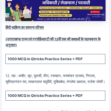
हिंदी साहित्य का सामान्य परिचय
(उत्तराखण्ड राज्य एवं एनसीईआरटी की 12वीं तक की कक्षाओं के पाठ्यक्रम के
अनुसार)
1000 MCQ
in Qtricks Practice Series +
PDF
12. पद्य : कबीर, सूर, तुलसी, मीरा, रसखान, जयशंकर प्रसाद, निराला,
सुमित्रानंदन पंत, माखनलाल चतुर्वेदी, मुक्तिबोध, मंगलेश डबराल, राजेश जोशी।
1000 MCQ
in Qtricks Practice Series +
PDF