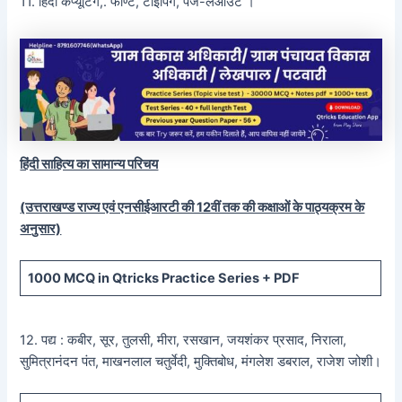
11. हिंदी कंप्यूटिंग,. फॉण्ट, टाइपिंग, पेज-लेआउट ।
हिंदी साहित्य का सामान्य परिचय
(उत्तराखण्ड राज्य एवं एनसीईआरटी की 12वीं तक की कक्षाओं के पाठ्यक्रम के
अनुसार)
1000 MCQ
in Qtricks Practice Series +
PDF
12. पद्य : कबीर, सूर, तुलसी, मीरा, रसखान, जयशंकर प्रसाद, निराला,
सुमित्रानंदन पंत, माखनलाल चतुर्वेदी, मुक्तिबोध, मंगलेश डबराल, राजेश जोशी।