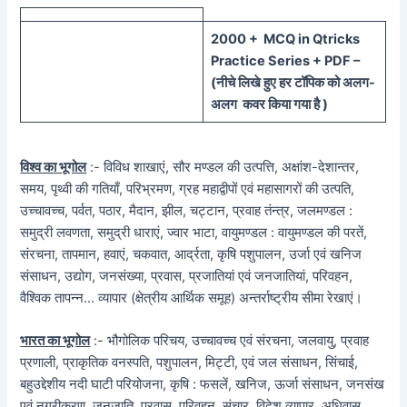
20
00 + MCQ in Qtricks
Practice Series + PDF –
(
नीचे
लिखे हुए
हर टॉपिक को
अलग-
अलग कवर किया गया है )
विश्व का भूगोल
:- विविध शाखाएं, सौर मण्डल की उत्पत्ति, अक्षांश-देशान्तर,
समय, पृथ्वी की गतियाँ, परिभ्रमण, ग्रह महाद्वीपों एवं महासागरों की उत्पति,
उच्चावच्च, पर्वत, पठार, मैदान, झील, चट्टान, प्रवाह तंन्त्र, जलमण्डल :
समुद्री लवणता, समुद्री धाराएं, ज्वार भाटा, वायुमण्डल : वायुमण्डल की परतें,
संरचना, तापमान, हवाएं, चकवात, आर्द्रता, कृषि पशुपालन, उर्जा एवं खनिज
संसाधन, उद्योग, जनसंख्या, प्रवास, प्रजातियां एवं जनजातियां, परिवहन,
वैश्विक तापन्न… व्यापार (क्षेत्रीय आर्थिक समूह) अन्तर्राष्ट्रीय सीमा रेखाएं।
भारत का भूगोल
:- भौगोलिक परिचय, उच्चावच्च एवं संरचना, जलवायु, प्रवाह
प्रणाली, प्राकृतिक वनस्पति, पशुपालन, मिट्टी, एवं जल संसाधन, सिंचाई,
बहुउद्देशीय नदी घाटी परियोजना, कृषि : फसलें, खनिज, ऊर्जा संसाधन, जनसंख
एवं नगरीकरण, जनजाति, प्रवास, परिवहन, संचार, विदेश व्यापार, अधिवास,