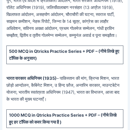
युग, भारत एवं विदेश में क्रांतिकारी आंदोलन, भारत सरकार अधिनियम (1919),
रॉलेट अधिनियम (1919), जलियाँवालाबाग नरसंहार (13 अप्रैल 1919),
खिलाफत आंदोलन, असहयोग आंदोलन, चौराचौरी की घटना, स्वराज पार्टी,
साइमन कमीशन, नेहरू रिपोर्ट, जिन्ना के 14 सूत्र, कांग्रेस का लाहौर
अधिवेशन, सविनय अवक्षा आंदोलन, प्रथम गोलमेज सम्मेलन, गांधी इरविन
सम्झौता, द्वितीय व तृतीय गोलमेग्न सम्मेलन, कम्युनंल अवार्ड व पूना समझौता।
5
00 MCQ in Qtricks Practice Series + PDF – (
नीचे
लिखे हुए
टॉपिक के अनुसार)
भारत सरकार अधिनियम (1935)
– पाकिस्तान की मांग, क्रिप्स मिशन, भारत
छोड़ो आन्दोलन, कैबिनेट मिशन, उ हिन्द फ़ौज, अन्तरिम सरकार, माउन्टबेटेन
योजना, भारतीय स्वतंत्रता अधिनियम (1947), भारत का विभाजन, आजा बाद
के भारत की मुख्य घटनाएँ।
10
00 MCQ in Qtricks Practice Series + PDF – (
नीचे
लिखे
हुए
हर टॉपिक को कवर किया गया है )