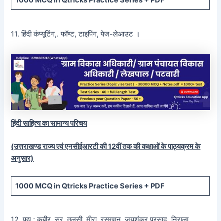
1000 MCQ
in Qtricks Practice Series +
PDF
11. हिंदी कंप्यूटिंग,. फॉण्ट, टाइपिंग, पेज-लेआउट ।
हिंदी साहित्य का सामान्य परिचय
(उत्तराखण्ड राज्य एवं एनसीईआरटी की 12वीं तक की कक्षाओं के पाठ्यक्रम के
अनुसार)
1000 MCQ
in Qtricks Practice Series +
PDF
12. पद्य : कबीर, सूर, तुलसी, मीरा, रसखान, जयशंकर प्रसाद, निराला,