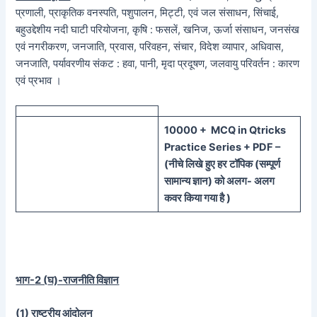
प्रणाली, प्राकृतिक वनस्पति, पशुपालन, मिट्टी, एवं जल संसाधन, सिंचाई,
बहुउद्देशीय नदी घाटी परियोजना, कृषि : फसलें, खनिज, ऊर्जा संसाधन, जनसंख
एवं नगरीकरण, जनजाति, प्रवास, परिवहन, संचार, विदेश व्यापार, अधिवास,
जनजाति, पर्यावरणीय संकट : हवा, पानी, मृदा प्रदूषण, जलवायु परिवर्तन : कारण
एवं प्रभाव ।
100
00 + MCQ in Qtricks
Practice Series + PDF –
(
नीचे
लिखे हुए
हर टॉपिक
(
सम्पूर्ण
सामान्य ज्ञान) को
अलग- अलग
कवर किया गया है )
भाग-
2 (
घ)-राजनीति विज्ञान
(1)
राष्ट्रीय आंदोलन