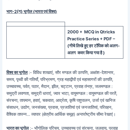
भाग-2(ग) भूगोल (भारत एवं विश्व)
20
00 + MCQ in Qtricks
Practice Series + PDF –
(
नीचे
लिखे हुए
हर टॉपिक को
अलग-
अलग कवर किया गया है )
विश्व का भूगोल
:- विविध शाखाएं, सौर मण्डल की उत्पत्ति, अक्षांश-देशान्तर,
समय, पृथ्वी की गतियाँ, परिभ्रमण, ग्रह महाद्वीपों एवं महासागरों की उत्पति,
उच्चावच्च, पर्वत, पठार, मैदान, झील, चट्टान, प्रवाह तंन्त्र, जलमण्डल :
समुद्री लवणता, समुद्री धाराएं, ज्वार भाटा, वायुमण्डल : वायुमण्डल की परतें,
संरचना, तापमान, हवाएं, चकवात, आर्द्रता, कृषि पशुपालन, उर्जा एवं खनिज
संसाधन, उद्योग, जनसंख्या, प्रवास, प्रजातियां एवं जनजातियां, परिवहन,
वैश्विक तापन्न… व्यापार (क्षेत्रीय आर्थिक समूह) अन्तर्राष्ट्रीय सीमा रेखाएं।
भारत का भूगोल
:- भौगोलिक परिचय, उच्चावच्च एवं संरचना, जलवायु, प्रवाह