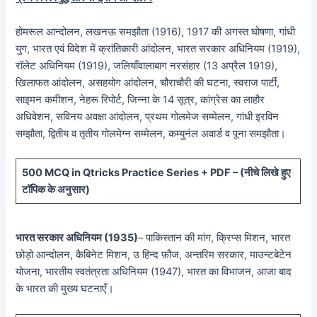
होमरूल आन्दोलन, लखनऊ समझौता (1916), 1917 की अगस्त घोषणा, गांधी
युग, भारत एवं विदेश में क्रांतिकारी आंदोलन, भारत सरकार अधिनियम (1919),
रॉलेट अधिनियम (1919), जलियाँवालाबाग नरसंहार (13 अप्रैल 1919),
खिलाफत आंदोलन, असहयोग आंदोलन, चौराचौरी की घटना, स्वराज पार्टी,
साइमन कमीशन, नेहरू रिपोर्ट, जिन्ना के 14 सूत्र, कांग्रेस का लाहौर
अधिवेशन, सविनय अवक्षा आंदोलन, प्रथम गोलमेज सम्मेलन, गांधी इरविन
सम्झौता, द्वितीय व तृतीय गोलमेग्न सम्मेलन, कम्युनंल अवार्ड व पूना समझौता।
5
00 MCQ in Qtricks Practice Series + PDF – (
नीचे
लिखे हुए
टॉपिक के अनुसार)
भारत सरकार अधिनियम (1935)
– पाकिस्तान की मांग, क्रिप्स मिशन, भारत
छोड़ो आन्दोलन, कैबिनेट मिशन, उ हिन्द फ़ौज, अन्तरिम सरकार, माउन्टबेटेन
योजना, भारतीय स्वतंत्रता अधिनियम (1947), भारत का विभाजन, आजा बाद
के भारत की मुख्य घटनाएँ।