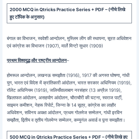
20
00 MCQ in Qtricks Practice Series + PDF – (
नीचे
लिखे
हुए टॉपिक के अनुसार)
बंगाल का विभाजन, स्ववेशी आन्दोलन, मुस्लिम लीग की स्थापना, सूरत अधिवेशन
एवं कांग्रेस का विभाजन (1907), मार्ले मिन्टो सुधार (1909)
प्रथम विश्वयुद्ध और राष्ट्रीय आन्दोलन
–
होमरूल आन्दोलन, लखनऊ समझौता (1916), 1917 की अगस्त घोषणा, गांधी
युग, भारत एवं विदेश में क्रांतिकारी आंदोलन, भारत सरकार अधिनियम (1919),
रॉलेट अधिनियम (1919), जलियाँवालाबाग नरसंहार (13 अप्रैल 1919),
खिलाफत आंदोलन, असहयोग आंदोलन, चौराचौरी की घटना, स्वराज पार्टी,
साइमन कमीशन, नेहरू रिपोर्ट, जिन्ना के 14 सूत्र, कांग्रेस का लाहौर
अधिवेशन, सविनय अवक्षा आंदोलन, प्रथम गोलमेज सम्मेलन, गांधी इरविन
सम्झौता, द्वितीय व तृतीय गोलमेग्न सम्मेलन, कम्युनंल अवार्ड व पूना समझौता।
5
00 MCQ in Qtricks Practice Series + PDF – (
नीचे
लिखे हुए