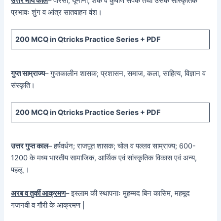
उत्तर मौर्य काल
– पारसी, यूनानी, शक व कुषाण संपर्क तथा उसके सांस्कृतिक
प्रभावः शुंग व आंत्र सातवाहन वंश।
200 MCQ in Qtricks Practice Series + PDF
गुप्त साम्राज्य
– गुप्तकालीन शासक; प्रशासन, समाज, कला, साहित्य, विज्ञान व
संस्कृति।
200 MCQ in Qtricks Practice Series + PDF
उत्तर गुप्त काल
– हर्षवर्धन; राजपूत शासक; चोल व पल्लव साम्राज्य; 600-
1200 के मध्य भारतीय सामाजिक, आर्थिक एवं सांस्कृतिक विकास एवं अन्य,
पहलू ।
अरब व तुर्की आक्रमण
– इस्लाम की स्थापनाः मुहम्मद बिन कासिम, महमूद
गजनवी व गौरी के आक्रमण |