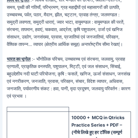
विश्व का भूगोल
:- विविध शाखाएं, सौर मण्डल की उत्पत्ति, अक्षांश-देशान्तर,
समय, पृथ्वी की गतियाँ, परिभ्रमण, ग्रह महाद्वीपों एवं महासागरों की उत्पति,
उच्चावच्च, पर्वत, पठार, मैदान, झील, चट्टान, प्रवाह तंन्त्र, जलमण्डल :
समुद्री लवणता, समुद्री धाराएं, ज्वार भाटा, वायुमण्डल : वायुमण्डल की परतें,
संरचना, तापमान, हवाएं, चकवात, आर्द्रता, कृषि पशुपालन, उर्जा एवं खनिज
संसाधन, उद्योग, जनसंख्या, प्रवास, प्रजातियां एवं जनजातियां, परिवहन,
वैश्विक तापन्न… व्यापार (क्षेत्रीय आर्थिक समूह) अन्तर्राष्ट्रीय सीमा रेखाएं।
भारत का भूगोल
:- भौगोलिक परिचय, उच्चावच्च एवं संरचना, जलवायु, प्रवाह
प्रणाली, प्राकृतिक वनस्पति, पशुपालन, मिट्टी, एवं जल संसाधन, सिंचाई,
बहुउद्देशीय नदी घाटी परियोजना, कृषि : फसलें, खनिज, ऊर्जा संसाधन, जनसंख
एवं नगरीकरण, जनजाति, प्रवास, परिवहन, संचार, विदेश व्यापार, अधिवास,
जनजाति, पर्यावरणीय संकट : हवा, पानी, मृदा प्रदूषण, जलवायु परिवर्तन : कारण
एवं प्रभाव ।
100
00 + MCQ in Qtricks
Practice Series + PDF –
(
नीचे
लिखे हुए
हर टॉपिक
(
सम्पूर्ण