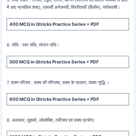
5. शब्द भंडार : तत्सम, तद्भव, देशज, आगत (भारतीय एवं विदेशी भाषाओं से हिंदी
में आए प्रचलित शब्द), एकार्थी अनेकार्थी, विपरीतार्थी (विलोम), पर्यायवाची।
400
MCQ in Qtricks Practice Series +
PDF
6. संधि : स्वर संधि, व्यंजन संधि।
500
MCQ in Qtricks Practice Series +
PDF
7. वाक्य परिचय : वाक्य की परिभाषा, वाक्य के प्रकार, वाक्य-शुद्धि ।
600
MCQ in Qtricks Practice Series +
PDF
8. अलंकार, मुहावरे, लोकोक्ति, (परिचय एवं वाक्य प्रयोग)