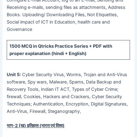
configure E-mall Account, log to an E-mail, Sending and
Receiving e-mails, sending files as attachments, Address
Books. Uploading/ Downloading Files, Not Etiquettes,
Social impact of ICT in Education, health care and
Governance
1500 MCQ
in Qtricks Practice Series +
PDF
with
proper explanation (hindi + English)
Unit 5:
Cyber Security Virus, Worms, Trojan and Anti-Virus
software, Spy wars, Malware, Spams, Data Backup and
Recovery Tools, Indian IT ACT, Types of Cyber Crime;
firewall, Cookies, Hackers and Crackers, Cyber Security
Techniques; Authentication, Encryption, Digital Signatures,
Anti-Virus, Firewall, Steganography,
भाग-
2 (
ख) इतिहास (भारत एवं विश्व)