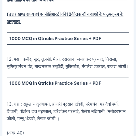
हिंदी साहित्य का सामान्य परिचय
(उत्तराखण्ड राज्य एवं एनसीईआरटी की 12वीं तक की कक्षाओं के पाठ्यक्रम के
अनुसार)
1000 MCQ
in Qtricks Practice Series +
PDF
12. पद्य : कबीर, सूर, तुलसी, मीरा, रसखान, जयशंकर प्रसाद, निराला,
सुमित्रानंदन पंत, माखनलाल चतुर्वेदी, मुक्तिबोध, मंगलेश डबराल, राजेश जोशी।
1000 MCQ
in Qtricks Practice Series +
PDF
13. गद्य : राहुल सांकृत्यायन, हजारी प्रसाद द्विवेदी, प्रेमचंद, महादेवी वर्मा,
शिवानी, पीतांबर दत्त बड़थ्वाल, हरिशंकर परसाई, शैलेश मटियानी, ‘मनोहरश्याम
जोशी, मन्नू भंडारी, शेखर जोशी ।
(अंक-40)