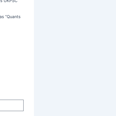
ous UKPSC
 as “Quants