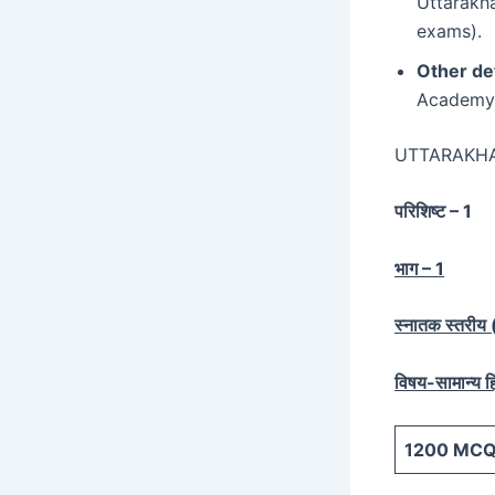
Uttarakha
exams).
Other det
Academy.
UTTARAKH
परिशिष्ट – 1
भाग – 1
स्नातक स्तरीय (स
विषय-सामान्य हि
1200
MCQ 