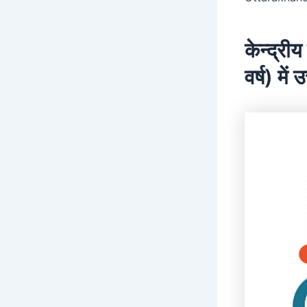
केन्द्री
वर्ष) में