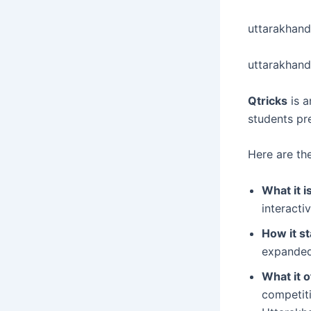
uttarakhan
uttarakhand
Qtricks
is a
students pr
Here are the
What it is
interacti
How it st
expanded 
What it o
competiti