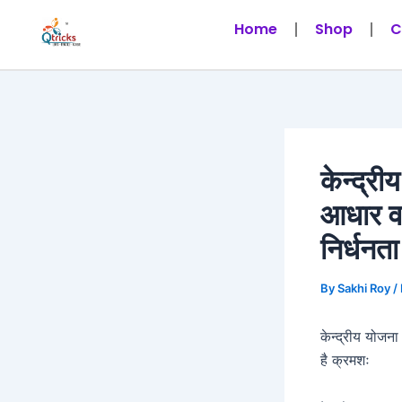
Skip
Post
Home
Shop
C
to
navigation
content
केन्द्र
आधार वर्
निर्धनत
By
Sakhi Roy
/
केन्द्रीय योजना
है क्रमशः