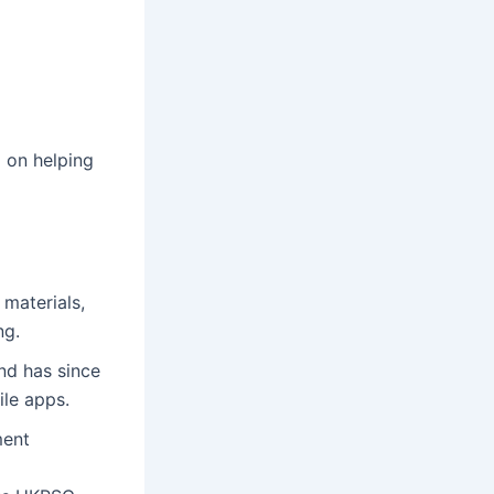
d on helping
materials,
ng.
nd has since
ile apps.
ment