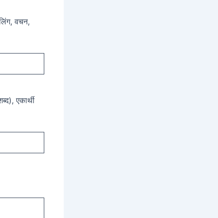
 लिंग, वचन,
ब्द), एकार्थी