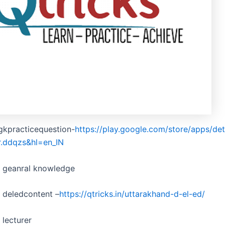
gkpracticequestion-
https://play.google.com/store/apps/det
r.ddqzs&hl=en_IN
d geanral knowledge
 deledcontent –
https://qtricks.in/uttarakhand-d-el-ed/
 lecturer