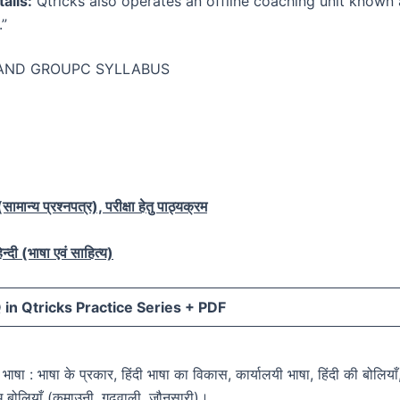
ails:
Qtricks also operates an offline coaching unit known
”
AND GROUPC SYLLABUS
ामान्य प्रश्नपत्र), परीक्षा हेतु पाठ्यक्रम
न्दी (भाषा एवं साहित्य)
in Qtricks Practice Series +
PDF
दी भाषा : भाषा के प्रकार, हिंदी भाषा का विकास, कार्यालयी भाषा, हिंदी की बोलियाँ
ुख बोलियाँ (कुमाउनी, गढ़वाली, जौनसारी)।