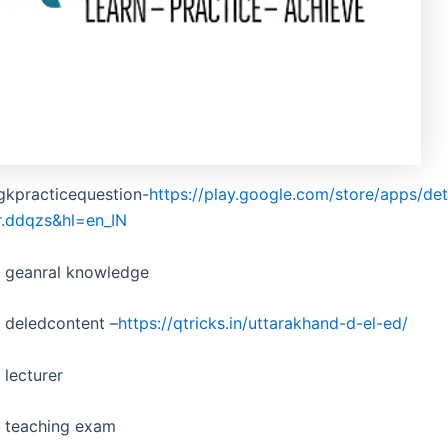
gkpracticequestion-
https://play.google.com/store/apps/det
r.ddqzs&hl=en_IN
d geanral knowledge
 deledcontent –
https://qtricks.in/uttarakhand-d-el-ed/
 lecturer
d teaching exam