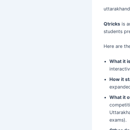
uttarakhand
Qtricks
is a
students pr
Here are the
What it is
interacti
How it st
expanded 
What it o
competiti
Uttarakha
exams).