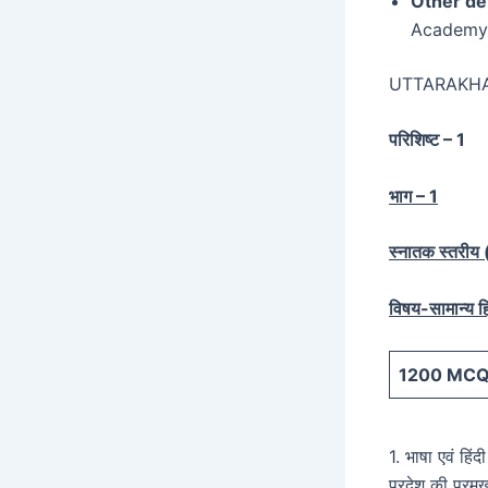
Other det
Academy.
UTTARAKH
परिशिष्ट – 1
भाग – 1
स्नातक स्तरीय (स
विषय-सामान्य हि
1200
MCQ 
1. भाषा एवं हिं
प्रदेश की प्रम