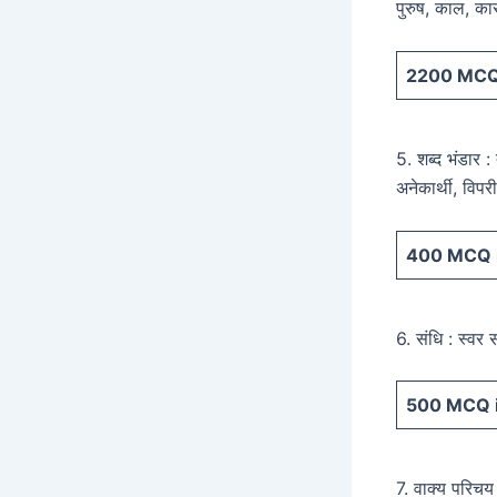
पुरुष, काल, क
2200
MCQ 
5. शब्द भंडार :
अनेकार्थी, विपर
400
MCQ i
6. संधि : स्वर 
500
MCQ i
7. वाक्य परिचय 