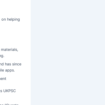
d on helping
materials,
ng.
nd has since
ile apps.
ment
ous UKPSC