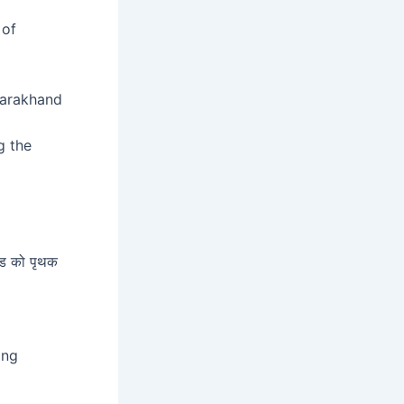
 of
Uttarakhand
ng the
खंड को पृथक
ing