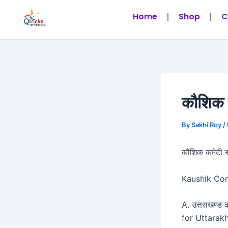
Skip
Post
Home
Shop
C
to
navigation
content
कौशिक क
By
Sakhi Roy
/
कौशिक कमेटी सम
Kaushik Com
A. उत्तराखण्ड 
for Uttarak