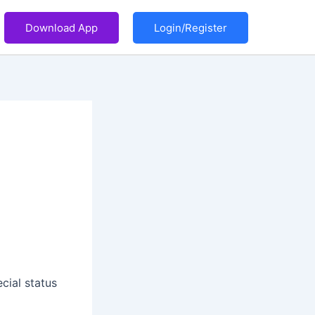
Download App
Login/Register
pecial status