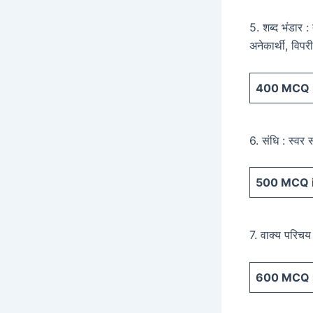
5. शब्द भंडार :
अनेकार्थी, विपर
400
MCQ i
6. संधि : स्वर 
500
MCQ i
7. वाक्य परिचय 
600
MCQ i