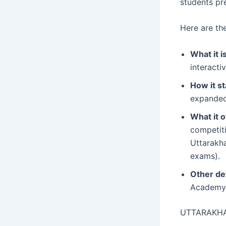
students pr
Here are the
What it is
interacti
How it st
expanded 
What it o
competiti
Uttarakha
exams).
Other det
Academy.
UTTARAKH