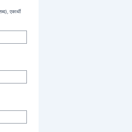
ब्द), एकार्थी