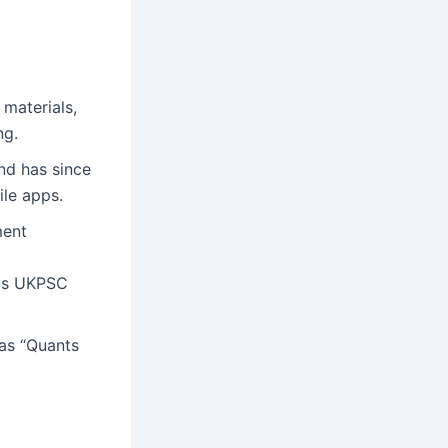
materials,
ng.
nd has since
ile apps.
ment
ous UKPSC
 as “Quants