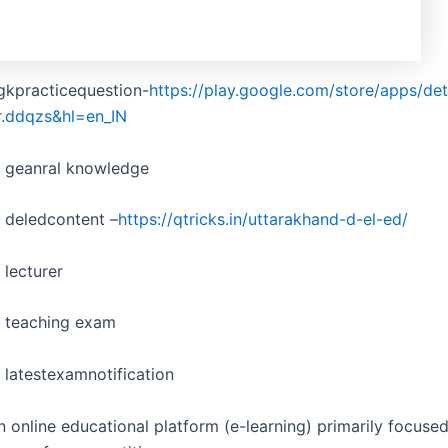
gkpracticequestion-
https://play.google.com/store/apps/det
r.ddqzs&hl=en_IN
d geanral knowledge
 deledcontent –
https://qtricks.in/uttarakhand-d-el-ed/
 lecturer
d teaching exam
 latestexamnotification
n online educational platform (e-learning) primarily focuse