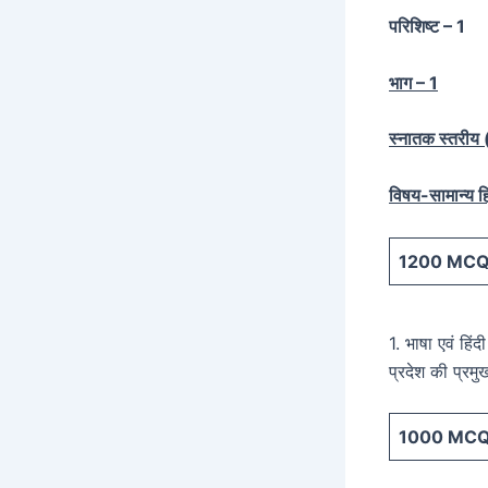
परिशिष्ट – 1
भाग – 1
स्नातक स्तरीय (स
विषय-सामान्य हि
1200
MCQ 
1. भाषा एवं हिं
प्रदेश की प्रम
1000
MCQ 