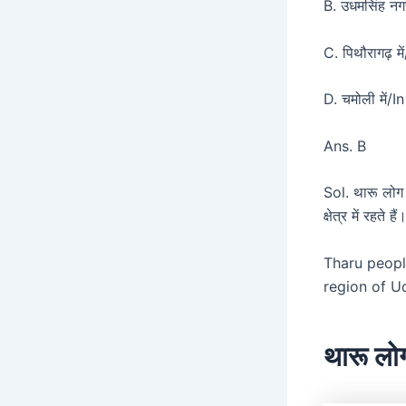
B. उधमसिंह न
C. पिथौरागढ़ म
D. चमोली में/
Ans. B
Sol. थारू लोग 
क्षेत्र में रहते हैं
Tharu peopl
region of U
थारू लो