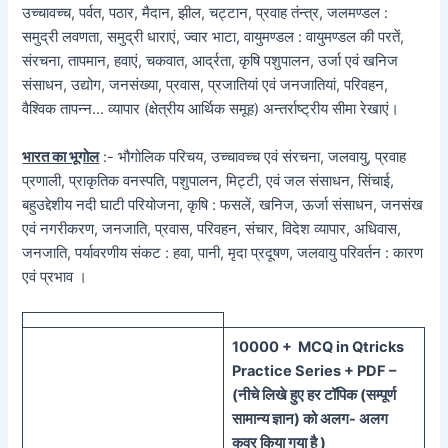
उच्चावच्च, पर्वत, पठार, मैदान, झील, चट्टान, प्रवाह तंन्त्र, जलमण्डल :
समुद्री लवणता, समुद्री धाराएं, ज्वार भाटा, वायुमण्डल : वायुमण्डल की परतें,
संरचना, तापमान, हवाएं, चकवात, आर्द्रता, कृषि पशुपालन, उर्जा एवं खनिज
संसाधन, उद्योग, जनसंख्या, प्रवास, प्रजातियां एवं जनजातियां, परिवहन,
वैश्विक तापन्न… व्यापार (क्षेत्रीय आर्थिक समूह) अन्तर्राष्ट्रीय सीमा रेखाएं।
भारत का भूगोल
:- भौगोलिक परिचय, उच्चावच्च एवं संरचना, जलवायु, प्रवाह
प्रणाली, प्राकृतिक वनस्पति, पशुपालन, मिट्टी, एवं जल संसाधन, सिंचाई,
बहुउद्देशीय नदी घाटी परियोजना, कृषि : फसलें, खनिज, ऊर्जा संसाधन, जनसंख
एवं नगरीकरण, जनजाति, प्रवास, परिवहन, संचार, विदेश व्यापार, अधिवास,
जनजाति, पर्यावरणीय संकट : हवा, पानी, मृदा प्रदूषण, जलवायु परिवर्तन : कारण
एवं प्रभाव ।
100
00 + MCQ in Qtricks
Practice Series + PDF –
(
नीचे
लिखे हुए
हर टॉपिक
(
सम्पूर्ण
सामान्य ज्ञान) को
अलग- अलग
कवर किया गया है )