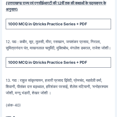
(उत्तराखण्ड राज्य एवं एनसीईआरटी की 12वीं तक की कक्षाओं के पाठ्यक्रम के
अनुसार)
1000 MCQ
in Qtricks Practice Series +
PDF
12. पद्य : कबीर, सूर, तुलसी, मीरा, रसखान, जयशंकर प्रसाद, निराला,
सुमित्रानंदन पंत, माखनलाल चतुर्वेदी, मुक्तिबोध, मंगलेश डबराल, राजेश जोशी।
1000 MCQ
in Qtricks Practice Series +
PDF
13. गद्य : राहुल सांकृत्यायन, हजारी प्रसाद द्विवेदी, प्रेमचंद, महादेवी वर्मा,
शिवानी, पीतांबर दत्त बड़थ्वाल, हरिशंकर परसाई, शैलेश मटियानी, ‘मनोहरश्याम
जोशी, मन्नू भंडारी, शेखर जोशी ।
(अंक-40)