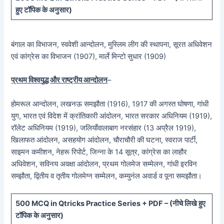
हुए टॉपिक के अनुसार)
बंगाल का विभाजन, स्ववेशी आन्दोलन, मुस्लिम लीग की स्थापना, सूरत अधिवेशन
एवं कांग्रेस का विभाजन (1907), मार्ले मिन्टो सुधार (1909)
प्रथम विश्वयुद्ध और राष्ट्रीय आन्दोलन
–
होमरूल आन्दोलन, लखनऊ समझौता (1916), 1917 की अगस्त घोषणा, गांधी
युग, भारत एवं विदेश में क्रांतिकारी आंदोलन, भारत सरकार अधिनियम (1919),
रॉलेट अधिनियम (1919), जलियाँवालाबाग नरसंहार (13 अप्रैल 1919),
खिलाफत आंदोलन, असहयोग आंदोलन, चौराचौरी की घटना, स्वराज पार्टी,
साइमन कमीशन, नेहरू रिपोर्ट, जिन्ना के 14 सूत्र, कांग्रेस का लाहौर
अधिवेशन, सविनय अवक्षा आंदोलन, प्रथम गोलमेज सम्मेलन, गांधी इरविन
सम्झौता, द्वितीय व तृतीय गोलमेग्न सम्मेलन, कम्युनंल अवार्ड व पूना समझौता।
5
00 MCQ in Qtricks Practice Series + PDF – (
नीचे
लिखे हुए
टॉपिक के अनुसार)