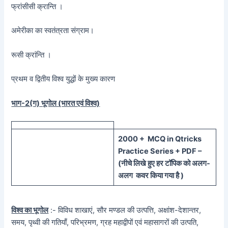
फ्रांसीसी क्रान्ति ।
अमेरीका का स्वतंत्रता संग्राम।
रूसी क्रांन्ति ।
प्रथम व द्वितीय विश्व युद्धों के मुख्य कारण
भाग-2(ग) भूगोल (भारत एवं विश्व)
20
00 + MCQ in Qtricks
Practice Series + PDF –
(
नीचे
लिखे हुए
हर टॉपिक को
अलग-
अलग कवर किया गया है )
विश्व का भूगोल
:- विविध शाखाएं, सौर मण्डल की उत्पत्ति, अक्षांश-देशान्तर,
समय, पृथ्वी की गतियाँ, परिभ्रमण, ग्रह महाद्वीपों एवं महासागरों की उत्पति,