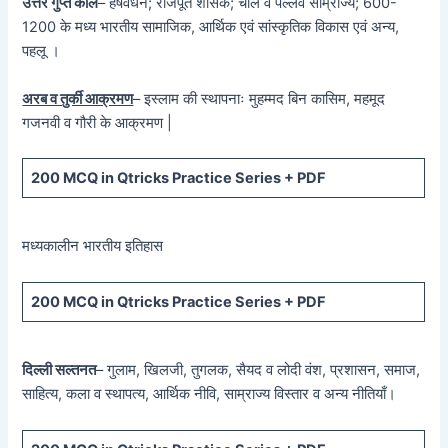
उत्तर गुप्त काल
– हर्षवर्धन; राजपूत शासक; चोल व पल्लव साम्राज्य; 600-
1200 के मध्य भारतीय सामाजिक, आर्थिक एवं सांस्कृतिक विकास एवं अन्य,
पहलू ।
अरब व तुर्की आक्रमण
– इस्लाम की स्थापनाः मुहम्मद बिन कासिम, महमूद
गजनवी व गौरी के आक्रमण |
200 MCQ in Qtricks Practice Series + PDF
मध्यकालीन भारतीय इतिहास
200 MCQ in Qtricks Practice Series + PDF
दिल्ली सल्तनत
– गुलाम, खिलजी, तुगलक, सैयद व लोदी वंश, प्रशासन, समाज,
साहित्य, कला व स्थापत्य, आर्थिक नीवि, साम्राज्य विस्तार व अन्य नीतियाँ।