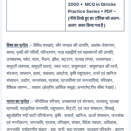
20
00 + MCQ in Qtricks
Practice Series + PDF –
(
नीचे
लिखे हुए
हर टॉपिक को
अलग-
अलग कवर किया गया है )
विश्व का भूगोल
:- विविध शाखाएं, सौर मण्डल की उत्पत्ति, अक्षांश-देशान्तर,
समय, पृथ्वी की गतियाँ, परिभ्रमण, ग्रह महाद्वीपों एवं महासागरों की उत्पति,
उच्चावच्च, पर्वत, पठार, मैदान, झील, चट्टान, प्रवाह तंन्त्र, जलमण्डल :
समुद्री लवणता, समुद्री धाराएं, ज्वार भाटा, वायुमण्डल : वायुमण्डल की परतें,
संरचना, तापमान, हवाएं, चकवात, आर्द्रता, कृषि पशुपालन, उर्जा एवं खनिज
संसाधन, उद्योग, जनसंख्या, प्रवास, प्रजातियां एवं जनजातियां, परिवहन,
वैश्विक तापन्न… व्यापार (क्षेत्रीय आर्थिक समूह) अन्तर्राष्ट्रीय सीमा रेखाएं।
भारत का भूगोल
:- भौगोलिक परिचय, उच्चावच्च एवं संरचना, जलवायु, प्रवाह
प्रणाली, प्राकृतिक वनस्पति, पशुपालन, मिट्टी, एवं जल संसाधन, सिंचाई,
बहुउद्देशीय नदी घाटी परियोजना, कृषि : फसलें, खनिज, ऊर्जा संसाधन, जनसंख
एवं नगरीकरण, जनजाति, प्रवास, परिवहन, संचार, विदेश व्यापार, अधिवास,
जनजाति, पर्यावरणीय संकट : हवा, पानी, मृदा प्रदूषण, जलवायु परिवर्तन : कारण