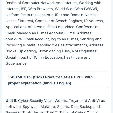
Basics of Computer Network and Internet, Working with
Internet, ISP, Web Browsers, World Wide Web (WWW),
Uniform Resource Locator. (URL) and Domain Names,
Uses of Interest, Concept of Search Engines, IP Address,
Applications of Internet, Chatting, Video-Conferencing,
Email: Manago an E-mail Account, E-mail Address,
configure E-mall Account, log to an E-mail, Sending and
Receiving e-mails, sending files as attachments, Address
Books. Uploading/ Downloading Files, Not Etiquettes,
Social impact of ICT in Education, health care and
Governance
1500 MCQ
in Qtricks Practice Series +
PDF
with
proper explanation (hindi + English)
Unit 5:
Cyber Security Virus, Worms, Trojan and Anti-Virus
software, Spy wars, Malware, Spams, Data Backup and
Recovery Tools, Indian IT ACT, Types of Cyber Crime;