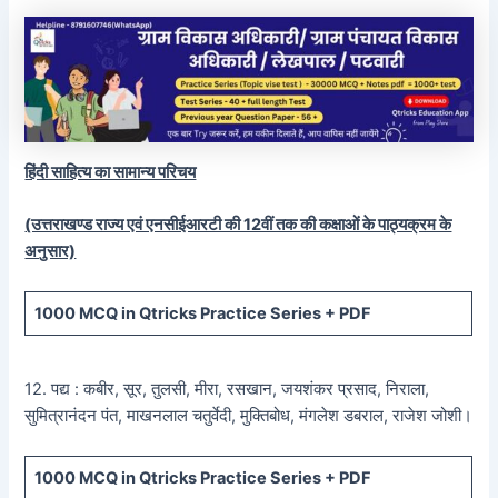
हिंदी साहित्य का सामान्य परिचय
(उत्तराखण्ड राज्य एवं एनसीईआरटी की 12वीं तक की कक्षाओं के पाठ्यक्रम के
अनुसार)
1000 MCQ
in Qtricks Practice Series +
PDF
12. पद्य : कबीर, सूर, तुलसी, मीरा, रसखान, जयशंकर प्रसाद, निराला,
सुमित्रानंदन पंत, माखनलाल चतुर्वेदी, मुक्तिबोध, मंगलेश डबराल, राजेश जोशी।
1000 MCQ
in Qtricks Practice Series +
PDF