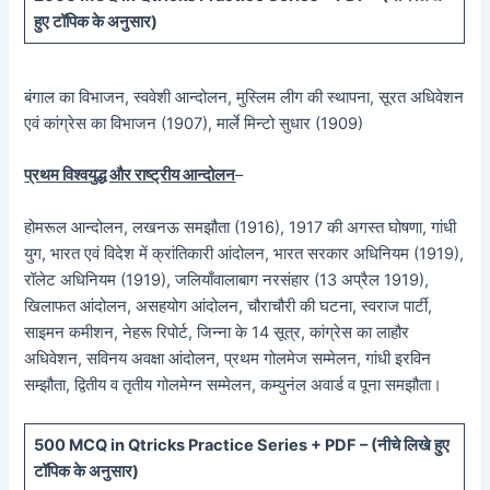
हुए टॉपिक के अनुसार)
बंगाल का विभाजन, स्ववेशी आन्दोलन, मुस्लिम लीग की स्थापना, सूरत अधिवेशन
एवं कांग्रेस का विभाजन (1907), मार्ले मिन्टो सुधार (1909)
प्रथम विश्वयुद्ध और राष्ट्रीय आन्दोलन
–
होमरूल आन्दोलन, लखनऊ समझौता (1916), 1917 की अगस्त घोषणा, गांधी
युग, भारत एवं विदेश में क्रांतिकारी आंदोलन, भारत सरकार अधिनियम (1919),
रॉलेट अधिनियम (1919), जलियाँवालाबाग नरसंहार (13 अप्रैल 1919),
खिलाफत आंदोलन, असहयोग आंदोलन, चौराचौरी की घटना, स्वराज पार्टी,
साइमन कमीशन, नेहरू रिपोर्ट, जिन्ना के 14 सूत्र, कांग्रेस का लाहौर
अधिवेशन, सविनय अवक्षा आंदोलन, प्रथम गोलमेज सम्मेलन, गांधी इरविन
सम्झौता, द्वितीय व तृतीय गोलमेग्न सम्मेलन, कम्युनंल अवार्ड व पूना समझौता।
5
00 MCQ in Qtricks Practice Series + PDF – (
नीचे
लिखे हुए
टॉपिक के अनुसार)