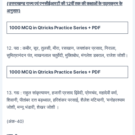
(उत्तराखण्ड राज्य एवं एनसीईआरटी की 12वीं तक की कक्षाओं के पाठ्यक्रम के
अनुसार)
1000 MCQ
in Qtricks Practice Series +
PDF
12. पद्य : कबीर, सूर, तुलसी, मीरा, रसखान, जयशंकर प्रसाद, निराला,
सुमित्रानंदन पंत, माखनलाल चतुर्वेदी, मुक्तिबोध, मंगलेश डबराल, राजेश जोशी।
1000 MCQ
in Qtricks Practice Series +
PDF
13. गद्य : राहुल सांकृत्यायन, हजारी प्रसाद द्विवेदी, प्रेमचंद, महादेवी वर्मा,
शिवानी, पीतांबर दत्त बड़थ्वाल, हरिशंकर परसाई, शैलेश मटियानी, ‘मनोहरश्याम
जोशी, मन्नू भंडारी, शेखर जोशी ।
(अंक-40)