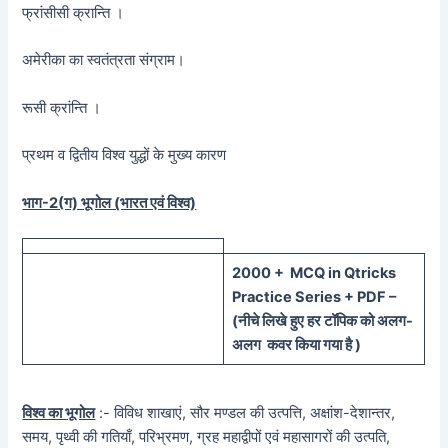
फ्रांसीसी क्रान्ति ।
अमेरीका का स्वतंत्रता संग्राम।
रूसी क्रांन्ति ।
प्रथम व द्वितीय विश्व युद्धों के मुख्य कारण
भाग-2(ग) भूगोल (भारत एवं विश्व)
20
00 + MCQ in Qtricks
Practice Series + PDF –
(
नीचे
लिखे हुए
हर टॉपिक को
अलग-
अलग कवर किया गया है )
विश्व का भूगोल
:- विविध शाखाएं, सौर मण्डल की उत्पत्ति, अक्षांश-देशान्तर,
समय, पृथ्वी की गतियाँ, परिभ्रमण, ग्रह महाद्वीपों एवं महासागरों की उत्पति,