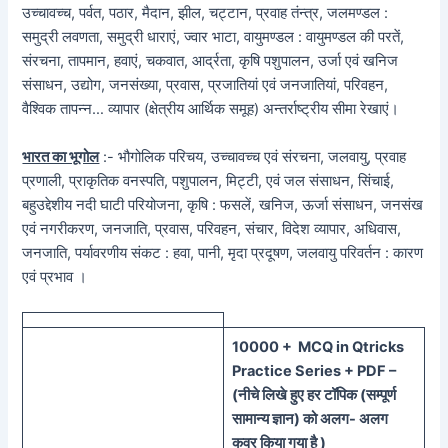
उच्चावच्च, पर्वत, पठार, मैदान, झील, चट्टान, प्रवाह तंन्त्र, जलमण्डल :
समुद्री लवणता, समुद्री धाराएं, ज्वार भाटा, वायुमण्डल : वायुमण्डल की परतें,
संरचना, तापमान, हवाएं, चकवात, आर्द्रता, कृषि पशुपालन, उर्जा एवं खनिज
संसाधन, उद्योग, जनसंख्या, प्रवास, प्रजातियां एवं जनजातियां, परिवहन,
वैश्विक तापन्न… व्यापार (क्षेत्रीय आर्थिक समूह) अन्तर्राष्ट्रीय सीमा रेखाएं।
भारत का भूगोल
:- भौगोलिक परिचय, उच्चावच्च एवं संरचना, जलवायु, प्रवाह
प्रणाली, प्राकृतिक वनस्पति, पशुपालन, मिट्टी, एवं जल संसाधन, सिंचाई,
बहुउद्देशीय नदी घाटी परियोजना, कृषि : फसलें, खनिज, ऊर्जा संसाधन, जनसंख
एवं नगरीकरण, जनजाति, प्रवास, परिवहन, संचार, विदेश व्यापार, अधिवास,
जनजाति, पर्यावरणीय संकट : हवा, पानी, मृदा प्रदूषण, जलवायु परिवर्तन : कारण
एवं प्रभाव ।
100
00 + MCQ in Qtricks
Practice Series + PDF –
(
नीचे
लिखे हुए
हर टॉपिक
(
सम्पूर्ण
सामान्य ज्ञान) को
अलग- अलग
कवर किया गया है )