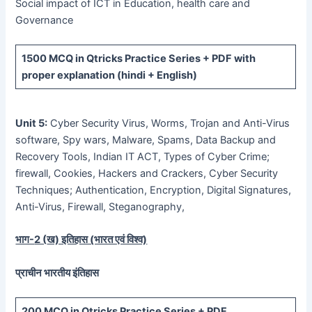
Social impact of ICT in Education, health care and
Governance
1500 MCQ
in Qtricks Practice Series +
PDF
with
proper explanation (hindi + English)
Unit 5:
Cyber Security Virus, Worms, Trojan and Anti-Virus
software, Spy wars, Malware, Spams, Data Backup and
Recovery Tools, Indian IT ACT, Types of Cyber Crime;
firewall, Cookies, Hackers and Crackers, Cyber Security
Techniques; Authentication, Encryption, Digital Signatures,
Anti-Virus, Firewall, Steganography,
भाग-
2 (
ख) इतिहास (भारत एवं विश्व)
प्राचीन भारतीय इंतिहास
200 MCQ
in Qtricks Practice Series +
PDF