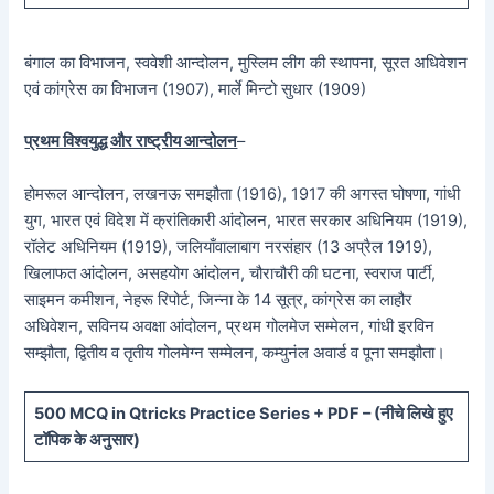
बंगाल का विभाजन, स्ववेशी आन्दोलन, मुस्लिम लीग की स्थापना, सूरत अधिवेशन
एवं कांग्रेस का विभाजन (1907), मार्ले मिन्टो सुधार (1909)
प्रथम विश्वयुद्ध और राष्ट्रीय आन्दोलन
–
होमरूल आन्दोलन, लखनऊ समझौता (1916), 1917 की अगस्त घोषणा, गांधी
युग, भारत एवं विदेश में क्रांतिकारी आंदोलन, भारत सरकार अधिनियम (1919),
रॉलेट अधिनियम (1919), जलियाँवालाबाग नरसंहार (13 अप्रैल 1919),
खिलाफत आंदोलन, असहयोग आंदोलन, चौराचौरी की घटना, स्वराज पार्टी,
साइमन कमीशन, नेहरू रिपोर्ट, जिन्ना के 14 सूत्र, कांग्रेस का लाहौर
अधिवेशन, सविनय अवक्षा आंदोलन, प्रथम गोलमेज सम्मेलन, गांधी इरविन
सम्झौता, द्वितीय व तृतीय गोलमेग्न सम्मेलन, कम्युनंल अवार्ड व पूना समझौता।
5
00 MCQ in Qtricks Practice Series + PDF – (
नीचे
लिखे हुए
टॉपिक के अनुसार)