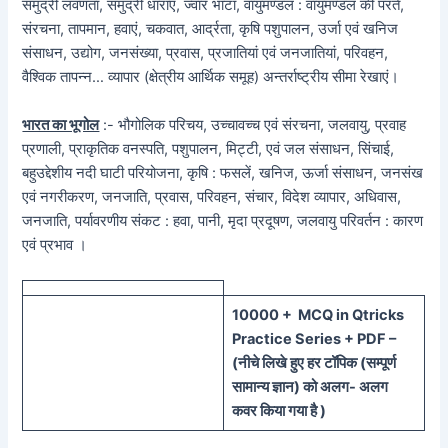
समुद्री लवणता, समुद्री धाराएं, ज्वार भाटा, वायुमण्डल : वायुमण्डल की परतें,
संरचना, तापमान, हवाएं, चकवात, आर्द्रता, कृषि पशुपालन, उर्जा एवं खनिज
संसाधन, उद्योग, जनसंख्या, प्रवास, प्रजातियां एवं जनजातियां, परिवहन,
वैश्विक तापन्न… व्यापार (क्षेत्रीय आर्थिक समूह) अन्तर्राष्ट्रीय सीमा रेखाएं।
भारत का भूगोल
:- भौगोलिक परिचय, उच्चावच्च एवं संरचना, जलवायु, प्रवाह
प्रणाली, प्राकृतिक वनस्पति, पशुपालन, मिट्टी, एवं जल संसाधन, सिंचाई,
बहुउद्देशीय नदी घाटी परियोजना, कृषि : फसलें, खनिज, ऊर्जा संसाधन, जनसंख
एवं नगरीकरण, जनजाति, प्रवास, परिवहन, संचार, विदेश व्यापार, अधिवास,
जनजाति, पर्यावरणीय संकट : हवा, पानी, मृदा प्रदूषण, जलवायु परिवर्तन : कारण
एवं प्रभाव ।
100
00 + MCQ in Qtricks
Practice Series + PDF –
(
नीचे
लिखे हुए
हर टॉपिक
(
सम्पूर्ण
सामान्य ज्ञान) को
अलग- अलग
कवर किया गया है )