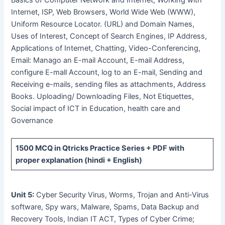
Basics of Computer Network and Internet, Working with
Internet, ISP, Web Browsers, World Wide Web (WWW),
Uniform Resource Locator. (URL) and Domain Names,
Uses of Interest, Concept of Search Engines, IP Address,
Applications of Internet, Chatting, Video-Conferencing,
Email: Manago an E-mail Account, E-mail Address,
configure E-mall Account, log to an E-mail, Sending and
Receiving e-mails, sending files as attachments, Address
Books. Uploading/ Downloading Files, Not Etiquettes,
Social impact of ICT in Education, health care and
Governance
1500 MCQ
in Qtricks Practice Series +
PDF
with
proper explanation (hindi + English)
Unit 5:
Cyber Security Virus, Worms, Trojan and Anti-Virus
software, Spy wars, Malware, Spams, Data Backup and
Recovery Tools, Indian IT ACT, Types of Cyber Crime;