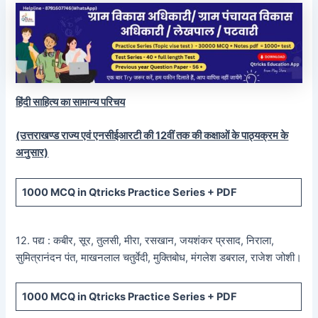
हिंदी साहित्य का सामान्य परिचय
(उत्तराखण्ड राज्य एवं एनसीईआरटी की 12वीं तक की कक्षाओं के पाठ्यक्रम के
अनुसार)
1000 MCQ
in Qtricks Practice Series +
PDF
12. पद्य : कबीर, सूर, तुलसी, मीरा, रसखान, जयशंकर प्रसाद, निराला,
सुमित्रानंदन पंत, माखनलाल चतुर्वेदी, मुक्तिबोध, मंगलेश डबराल, राजेश जोशी।
1000 MCQ
in Qtricks Practice Series +
PDF