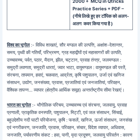
20
00 + MCQ in Qtricks
Practice Series + PDF –
(
नीचे
लिखे हुए
हर टॉपिक को
अलग-
अलग कवर किया गया है )
विश्व का भूगोल
:- विविध शाखाएं, सौर मण्डल की उत्पत्ति, अक्षांश-देशान्तर,
समय, पृथ्वी की गतियाँ, परिभ्रमण, ग्रह महाद्वीपों एवं महासागरों की उत्पति,
उच्चावच्च, पर्वत, पठार, मैदान, झील, चट्टान, प्रवाह तंन्त्र, जलमण्डल :
समुद्री लवणता, समुद्री धाराएं, ज्वार भाटा, वायुमण्डल : वायुमण्डल की परतें,
संरचना, तापमान, हवाएं, चकवात, आर्द्रता, कृषि पशुपालन, उर्जा एवं खनिज
संसाधन, उद्योग, जनसंख्या, प्रवास, प्रजातियां एवं जनजातियां, परिवहन,
वैश्विक तापन्न… व्यापार (क्षेत्रीय आर्थिक समूह) अन्तर्राष्ट्रीय सीमा रेखाएं।
भारत का भूगोल
:- भौगोलिक परिचय, उच्चावच्च एवं संरचना, जलवायु, प्रवाह
प्रणाली, प्राकृतिक वनस्पति, पशुपालन, मिट्टी, एवं जल संसाधन, सिंचाई,
बहुउद्देशीय नदी घाटी परियोजना, कृषि : फसलें, खनिज, ऊर्जा संसाधन, जनसंख
एवं नगरीकरण, जनजाति, प्रवास, परिवहन, संचार, विदेश व्यापार, अधिवास,
जनजाति, पर्यावरणीय संकट : हवा, पानी, मृदा प्रदूषण, जलवायु परिवर्तन : कारण