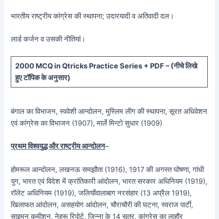
भारतीय राष्ट्रीय कांग्रेस की स्थापना; उदारयादी व अतिवादी दल।
लार्ड कर्जन व उसकी नीतियां।
20
00 MCQ in Qtricks Practice Series + PDF – (
नीचे
लिखे
हुए टॉपिक के अनुसार)
बंगाल का विभाजन, स्ववेशी आन्दोलन, मुस्लिम लीग की स्थापना, सूरत अधिवेशन
एवं कांग्रेस का विभाजन (1907), मार्ले मिन्टो सुधार (1909)
प्रथम विश्वयुद्ध और राष्ट्रीय आन्दोलन
–
होमरूल आन्दोलन, लखनऊ समझौता (1916), 1917 की अगस्त घोषणा, गांधी
युग, भारत एवं विदेश में क्रांतिकारी आंदोलन, भारत सरकार अधिनियम (1919),
रॉलेट अधिनियम (1919), जलियाँवालाबाग नरसंहार (13 अप्रैल 1919),
खिलाफत आंदोलन, असहयोग आंदोलन, चौराचौरी की घटना, स्वराज पार्टी,
साइमन कमीशन, नेहरू रिपोर्ट, जिन्ना के 14 सूत्र, कांग्रेस का लाहौर