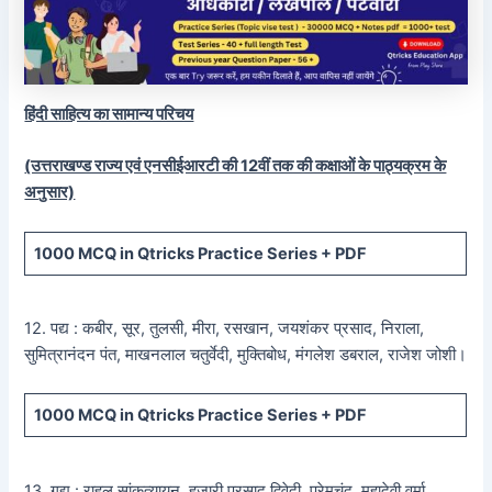
हिंदी साहित्य का सामान्य परिचय
(उत्तराखण्ड राज्य एवं एनसीईआरटी की 12वीं तक की कक्षाओं के पाठ्यक्रम के
अनुसार)
1000 MCQ
in Qtricks Practice Series +
PDF
12. पद्य : कबीर, सूर, तुलसी, मीरा, रसखान, जयशंकर प्रसाद, निराला,
सुमित्रानंदन पंत, माखनलाल चतुर्वेदी, मुक्तिबोध, मंगलेश डबराल, राजेश जोशी।
1000 MCQ
in Qtricks Practice Series +
PDF
13. गद्य : राहुल सांकृत्यायन, हजारी प्रसाद द्विवेदी, प्रेमचंद, महादेवी वर्मा,