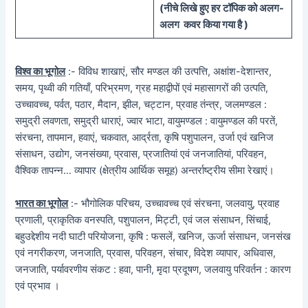
(
नीचे
लिखे हुए
हर टॉपिक को
अलग-
अलग कवर किया गया है )
विश्व का भूगोल
:- विविध शाखाएं, सौर मण्डल की उत्पत्ति, अक्षांश-देशान्तर,
समय, पृथ्वी की गतियाँ, परिभ्रमण, ग्रह महाद्वीपों एवं महासागरों की उत्पति,
उच्चावच्च, पर्वत, पठार, मैदान, झील, चट्टान, प्रवाह तंन्त्र, जलमण्डल :
समुद्री लवणता, समुद्री धाराएं, ज्वार भाटा, वायुमण्डल : वायुमण्डल की परतें,
संरचना, तापमान, हवाएं, चकवात, आर्द्रता, कृषि पशुपालन, उर्जा एवं खनिज
संसाधन, उद्योग, जनसंख्या, प्रवास, प्रजातियां एवं जनजातियां, परिवहन,
वैश्विक तापन्न… व्यापार (क्षेत्रीय आर्थिक समूह) अन्तर्राष्ट्रीय सीमा रेखाएं।
भारत का भूगोल
:- भौगोलिक परिचय, उच्चावच्च एवं संरचना, जलवायु, प्रवाह
प्रणाली, प्राकृतिक वनस्पति, पशुपालन, मिट्टी, एवं जल संसाधन, सिंचाई,
बहुउद्देशीय नदी घाटी परियोजना, कृषि : फसलें, खनिज, ऊर्जा संसाधन, जनसंख
एवं नगरीकरण, जनजाति, प्रवास, परिवहन, संचार, विदेश व्यापार, अधिवास,
जनजाति, पर्यावरणीय संकट : हवा, पानी, मृदा प्रदूषण, जलवायु परिवर्तन : कारण
एवं प्रभाव ।