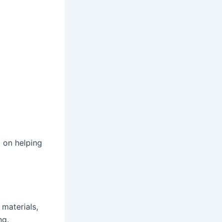
d on helping
materials,
ng.