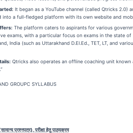
arted:
It began as a YouTube channel (called Qtricks 2.0) a
into a full-fledged platform with its own website and mob
ffers:
The platform caters to aspirants for various govern
ve exams, with a particular focus on exams in the state of
nd, India (such as Uttarakhand D.El.Ed., TET, LT, and vari
ails:
Qtricks also operates an offline coaching unit known
”
AND GROUPC SYLLABUS
ामान्य प्रश्नपत्र), परीक्षा हेतु पाठ्यक्रम