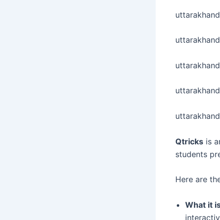
uttarakhan
uttarakhand
uttarakhand
uttarakhan
uttarakhand
Qtricks
is a
students pr
Here are the
What it is
interacti