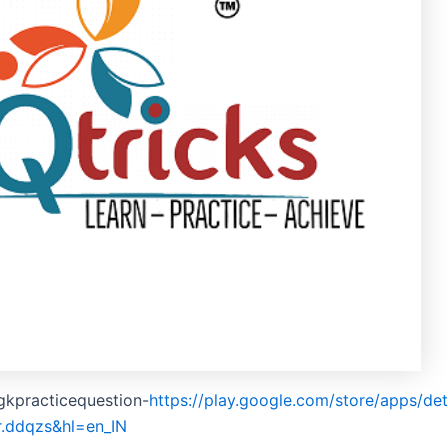
gkpracticequestion-
https://play.google.com/store/apps/det
r.ddqzs&hl=en_IN