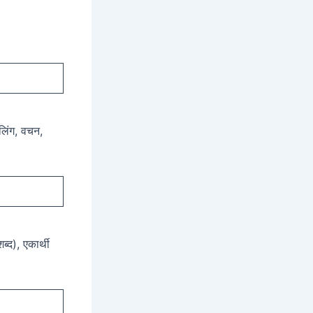
 लिंग, वचन,
ब्द), एकार्थी