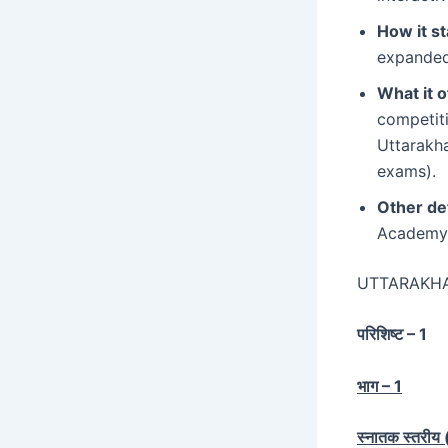
How it st
expanded 
What it o
competiti
Uttarakha
exams).
Other det
Academy.
UTTARAKH
परिशिष्ट – 1
भाग – 1
स्नातक स्तरीय (स