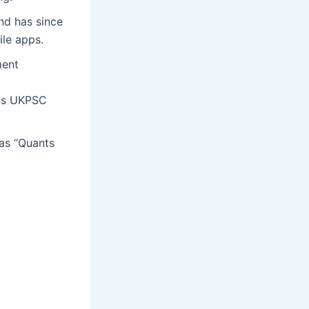
nd has since
ile apps.
ment
ous UKPSC
 as “Quants