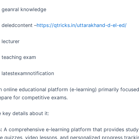
d geanral knowledge
 deledcontent –
https://qtricks.in/uttarakhand-d-el-ed/
 lecturer
d teaching exam
 latestexamnotification
n online educational platform (e-learning) primarily focuse
epare for competitive exams.
 key details about it:
:
A comprehensive e-learning platform that provides study 
ve quizzes, video lessons, and personalized progress tracki