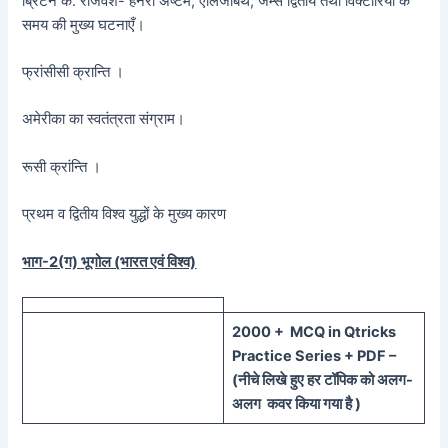
ब्रिटेन के. राजवंश- हेनरी अष्टम, एलिजाबेथ, जेम्स द्वितीय तथा विक्टोरिया के
समय की मुख्य घटनाएँ।
फ्रांसीसी क्रान्ति ।
अमेरीका का स्वतंत्रता संग्राम।
रूसी क्रांन्ति ।
प्रथम व द्वितीय विश्व युद्धों के मुख्य कारण
भाग-2(ग) भूगोल (भारत एवं विश्व)
20
00 + MCQ in Qtricks
Practice Series + PDF –
(
नीचे
लिखे हुए
हर टॉपिक को
अलग-
अलग कवर किया गया है )