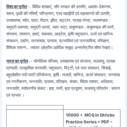
विश्व का भूगोल
:- विविध शाखाएं, सौर मण्डल की उत्पत्ति, अक्षांश-देशान्तर,
समय, पृथ्वी की गतियाँ, परिभ्रमण, ग्रह महाद्वीपों एवं महासागरों की उत्पति,
उच्चावच्च, पर्वत, पठार, मैदान, झील, चट्टान, प्रवाह तंन्त्र, जलमण्डल :
समुद्री लवणता, समुद्री धाराएं, ज्वार भाटा, वायुमण्डल : वायुमण्डल की परतें,
संरचना, तापमान, हवाएं, चकवात, आर्द्रता, कृषि पशुपालन, उर्जा एवं खनिज
संसाधन, उद्योग, जनसंख्या, प्रवास, प्रजातियां एवं जनजातियां, परिवहन,
वैश्विक तापन्न… व्यापार (क्षेत्रीय आर्थिक समूह) अन्तर्राष्ट्रीय सीमा रेखाएं।
भारत का भूगोल
:- भौगोलिक परिचय, उच्चावच्च एवं संरचना, जलवायु, प्रवाह
प्रणाली, प्राकृतिक वनस्पति, पशुपालन, मिट्टी, एवं जल संसाधन, सिंचाई,
बहुउद्देशीय नदी घाटी परियोजना, कृषि : फसलें, खनिज, ऊर्जा संसाधन, जनसंख
एवं नगरीकरण, जनजाति, प्रवास, परिवहन, संचार, विदेश व्यापार, अधिवास,
जनजाति, पर्यावरणीय संकट : हवा, पानी, मृदा प्रदूषण, जलवायु परिवर्तन : कारण
एवं प्रभाव ।
100
00 + MCQ in Qtricks
Practice Series + PDF –