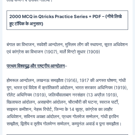
लार्ड कर्जन व उसकी नीतियां।
20
00 MCQ in Qtricks Practice Series + PDF – (
नीचे
लिखे
हुए टॉपिक के अनुसार)
बंगाल का विभाजन, स्ववेशी आन्दोलन, मुस्लिम लीग की स्थापना, सूरत अधिवेशन
एवं कांग्रेस का विभाजन (1907), मार्ले मिन्टो सुधार (1909)
प्रथम विश्वयुद्ध और राष्ट्रीय आन्दोलन
–
होमरूल आन्दोलन, लखनऊ समझौता (1916), 1917 की अगस्त घोषणा, गांधी
युग, भारत एवं विदेश में क्रांतिकारी आंदोलन, भारत सरकार अधिनियम (1919),
रॉलेट अधिनियम (1919), जलियाँवालाबाग नरसंहार (13 अप्रैल 1919),
खिलाफत आंदोलन, असहयोग आंदोलन, चौराचौरी की घटना, स्वराज पार्टी,
साइमन कमीशन, नेहरू रिपोर्ट, जिन्ना के 14 सूत्र, कांग्रेस का लाहौर
अधिवेशन, सविनय अवक्षा आंदोलन, प्रथम गोलमेज सम्मेलन, गांधी इरविन
सम्झौता, द्वितीय व तृतीय गोलमेग्न सम्मेलन, कम्युनंल अवार्ड व पूना समझौता।