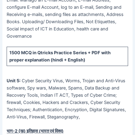
Email: Manago an E-mail Account, E-mail Address,
configure E-mall Account, log to an E-mail, Sending and
Receiving e-mails, sending files as attachments, Address
Books. Uploading/ Downloading Files, Not Etiquettes,
Social impact of ICT in Education, health care and
Governance
1500 MCQ
in Qtricks Practice Series +
PDF
with
proper explanation (hindi + English)
Unit 5:
Cyber Security Virus, Worms, Trojan and Anti-Virus
software, Spy wars, Malware, Spams, Data Backup and
Recovery Tools, Indian IT ACT, Types of Cyber Crime;
firewall, Cookies, Hackers and Crackers, Cyber Security
Techniques; Authentication, Encryption, Digital Signatures,
Anti-Virus, Firewall, Steganography,
भाग-
2 (
ख) इतिहास (भारत एवं विश्व)