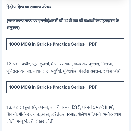
हिंदी साहित्य का सामान्य परिचय
(उत्तराखण्ड राज्य एवं एनसीईआरटी की 12वीं तक की कक्षाओं के पाठ्यक्रम के
अनुसार)
1000 MCQ
in Qtricks Practice Series +
PDF
12. पद्य : कबीर, सूर, तुलसी, मीरा, रसखान, जयशंकर प्रसाद, निराला,
सुमित्रानंदन पंत, माखनलाल चतुर्वेदी, मुक्तिबोध, मंगलेश डबराल, राजेश जोशी।
1000 MCQ
in Qtricks Practice Series +
PDF
13. गद्य : राहुल सांकृत्यायन, हजारी प्रसाद द्विवेदी, प्रेमचंद, महादेवी वर्मा,
शिवानी, पीतांबर दत्त बड़थ्वाल, हरिशंकर परसाई, शैलेश मटियानी, ‘मनोहरश्याम
जोशी, मन्नू भंडारी, शेखर जोशी ।