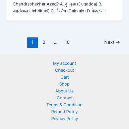
Chandrashekhar Azad? A. दुगड्डा (Dugadda) B.
जहरीखाल (Jahrikhal) C. गैरसैंण (Gairsain) D. देवप्रयाग
1
2
…
10
Next
→
My account
Checkout
Cart
Shop
About Us
Contact
Terms & Condition
Refund Policy
Privacy Policy