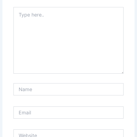
Type
here..
Name
Email
Website