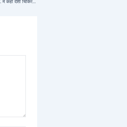
. ट्रेल के द्वारा 1833 ई. में कहाँ देशी चिकित्सकों की नियुक्ति हुई?