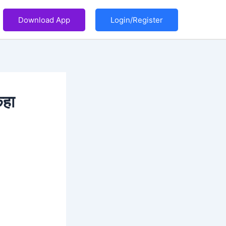
Download App
Login/Register
कहा