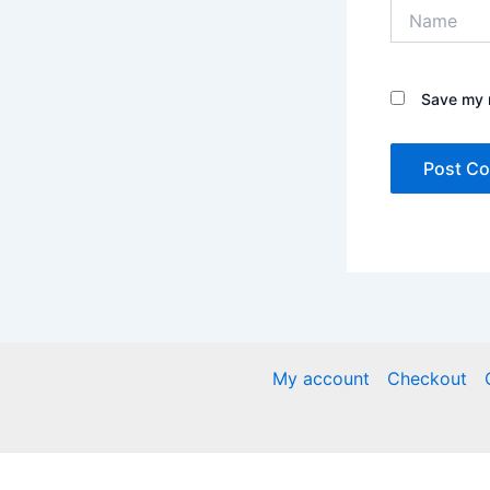
Name
Save my n
My account
Checkout